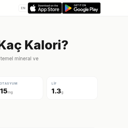
EN
 Kaç Kalori?
 temel mineral ve
OTASYUM
LİF
115
1.3
mg
g