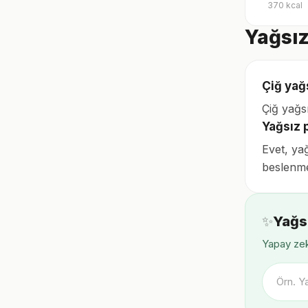
370
kcal
Yağsız
Çiğ yağs
Çiğ yağs
Yağsız 
Evet, ya
beslenme
✨
Yağsı
Yapay zek