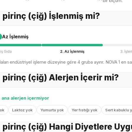
bir ölçüm.
 pirinç (çiğ) İşlenmiş mi?
Az İşlenmiş
iş Gıda
2. Az İşlenmiş
3. İşle
ları endüstriyel işleme düzeyine göre 4 gruba ayırır. NOVA 1 en sağl
pirinç (çiğ) Alerjen İçerir mi?
n ana alerjen içermiyor
yok
Laktoz yok
Yumurta yok
Yer fıstığı yok
Sert kabuklu 
 pirinç (çiğ) Hangi Diyetlere Uy