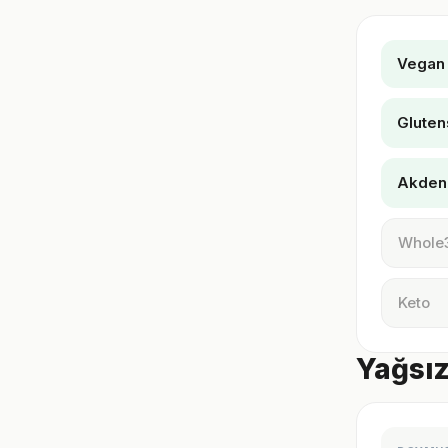
Vegan
Gluten
Akden
Whole
Keto
Yağsız