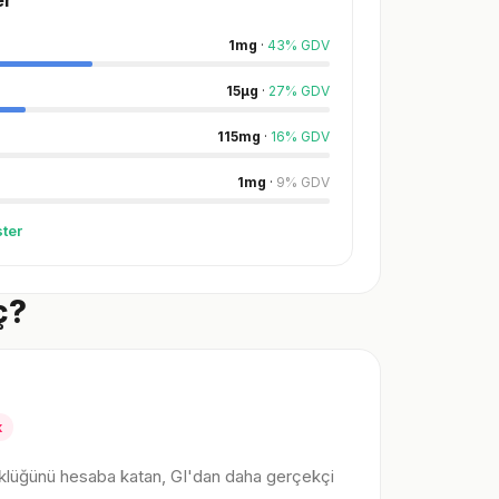
er
1
mg
·
43
%
GDV
15
µg
·
27
%
GDV
115
mg
·
16
%
GDV
1
mg
·
9
%
GDV
ter
ç?
k
klüğünü hesaba katan, GI'dan daha gerçekçi