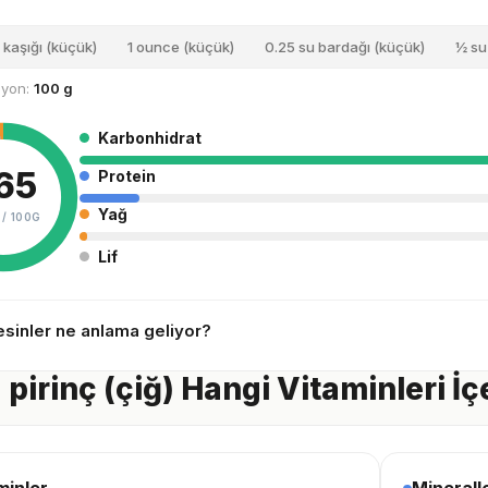
 kaşığı (küçük)
1 ounce (küçük)
0.25 su bardağı (küçük)
½ su
siyon:
100 g
Karbonhidrat
65
Protein
Yağ
 /
100G
Lif
sinler ne anlama geliyor?
 pirinç (çiğ) Hangi Vitaminleri İç