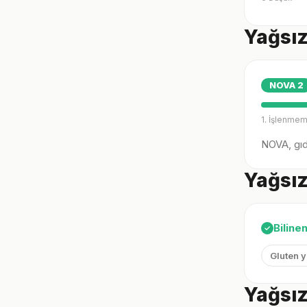
Yağsız
NOVA
2
1. İşlenmem
NOVA, gıda
Yağsız 
Biline
✓
Gluten 
Yağsız