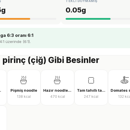
Ş
TEKLİ DOYMAMIŞ
5
g
0.05
g
a 6:3 oranı 6:1
4:1 üzerinde (6:1).
 pirinç (çiğ) Gibi Besinler
🍜
🍜
🍞
🍝
laf (çiğ)
Pişmiş noodle
Hazır noodle (kuru)
Tam tahıllı tam buğday ekmeği
138
kcal
470
kcal
247
kcal
132
kca