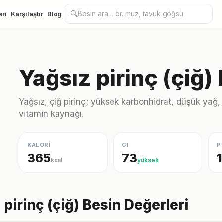
🔍
eri
Karşılaştır
Blog
Yağsız pirinç (çiğ)
Yağsız, çiğ pirinç; yüksek karbonhidrat, düşük yağ,
vitamin kaynağı.
KALORİ
GI
P
365
73
kcal
yüksek
 pirinç (çiğ) Besin Değerleri