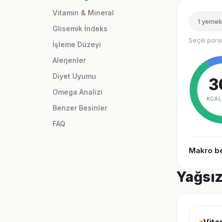
Vitamin & Mineral
1 yemek
Glisemik İndeks
Seçili por
İşleme Düzeyi
Alerjenler
Diyet Uyumu
3
Omega Analizi
KCAL
Benzer Besinler
FAQ
Makro be
Yağsız