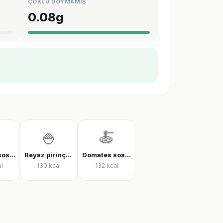
ÇOKLU DOYMAMIŞ
0.08
g
🍚
🍝
Domates soslu farfalle makarna
Beyaz pirinç, pişmiş
Domates soslu rigatoni
l
130
kcal
132
kcal