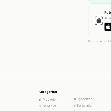
Fot
AI il
Besin verileri U
Kategoriler
🥤
İçecekler
🍎
Meyveler
🌶️
Baharatlar
🥦
Sebzeler