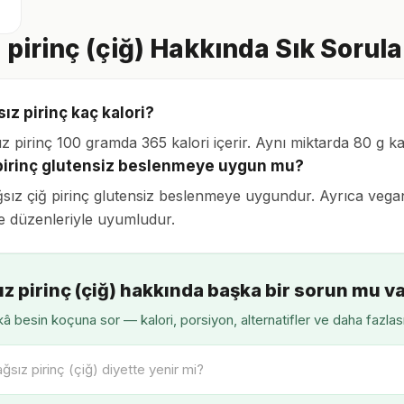
 pirinç (çiğ) Hakkında Sık Sorul
ız pirinç kaç kalori?
ız pirinç 100 gramda 365 kalori içerir. Aynı miktarda 80 g k
pirinç glutensiz beslenmeye uygun mu?
ğsız çiğ pirinç glutensiz beslenmeye uygundur. Ayrıca vegan,
 düzenleriyle uyumludur.
z pirinç (çiğ) hakkında başka bir sorun mu v
â besin koçuna sor — kalori, porsiyon, alternatifler ve daha fazlas