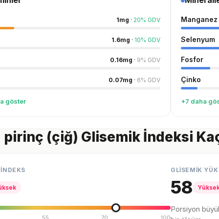
minler
Minerall
Manganez
1
mg
·
20
%
GDV
Selenyum
1.6
mg
·
10
%
GDV
Fosfor
0.16
mg
·
9
%
GDV
Çinko
0.07
mg
·
6
%
GDV
a göster
+7 daha gös
 pirinç (çiğ) Glisemik İndeksi Ka
 İNDEKS
GLİSEMİK YÜK
58
üksek
Yükse
Porsiyon büyü
55
70
100