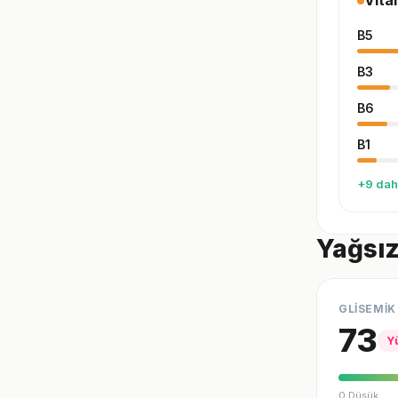
Vita
B5
B3
B6
B1
+9 dah
Yağsız
GLİSEMİK
73
Y
0 Düşük