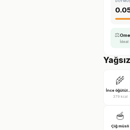
DOYMU
0.0
⚖️
Omeg
İdeal 
Yağsız
🌾
İnce öğütülmüş yu
379
kcal
🥣
Çiğ müsli