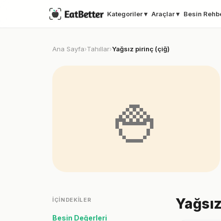
Kategoriler ▾
Araçlar ▾
Besin Rehb
Ana Sayfa
Tahıllar
Yağsız pirinç (çiğ)
›
›
🍚
Yağsız
İÇINDEKILER
Besin Değerleri