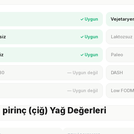
Vejetarye
✓ Uygun
siz
Laktozsuz
✓ Uygun
iz
Paleo
✓ Uygun
30
DASH
— Uygun değil
Low FOD
— Uygun değil
 pirinç (çiğ) Yağ Değerleri