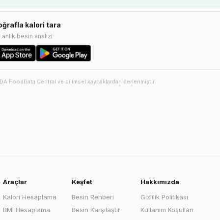
oğrafla kalori tara
e anlık besin analizi
SDA FoodData Central ve bilimsel kaynaklardan derlenmiştir.
Araçlar
Keşfet
Hakkımızda
Kalori Hesaplama
Besin Rehberi
Gizlilik Politikası
BMI Hesaplama
Besin Karşılaştır
Kullanım Koşulları