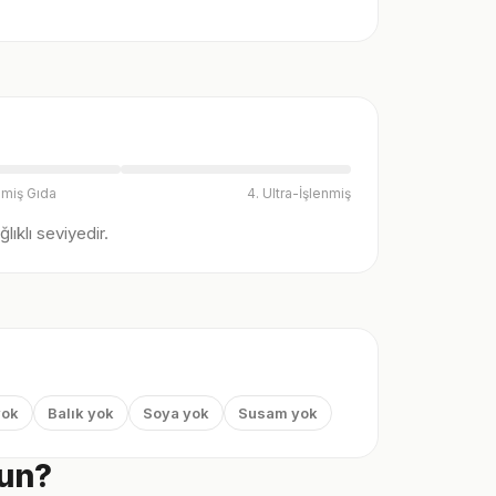
nmiş Gıda
4. Ultra-İşlenmiş
ıklı seviyedir.
yok
Balık yok
Soya yok
Susam yok
gun?