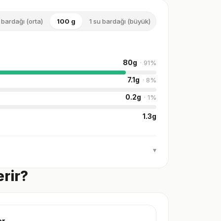
 bardağı (orta)
100 g
1 su bardağı (büyük)
2 su bardağı (çok 
80
g
·
91
%
7.1
g
·
8
%
0.2
g
·
1
%
1.3
g
▾
erir?