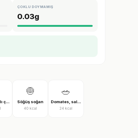
ÇOKLU DOYMAMIŞ
0.03
g
🧅
🥗
Zeytinyağlı çalı fasulyesi
Söğüş soğan
Domates, salatalık ve biber salatası
l
40
kcal
24
kcal