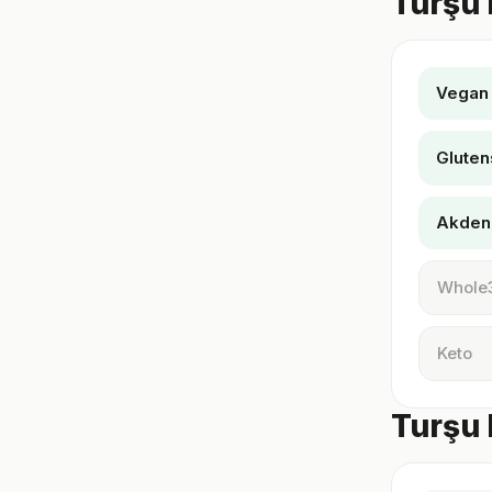
Turşu 
Vegan
Gluten
Akden
Whole
Keto
Turşu 