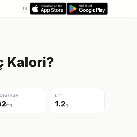
EN
 Kalori?
OTASYUM
LİF
62
1.2
mg
g