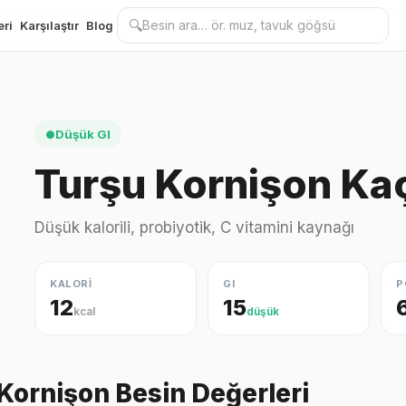
🔍
eri
Karşılaştır
Blog
Düşük GI
●
Turşu Kornişon Kaç
Düşük kalorili, probiyotik, C vitamini kaynağı
KALORİ
GI
P
12
15
kcal
düşük
Kornişon Besin Değerleri