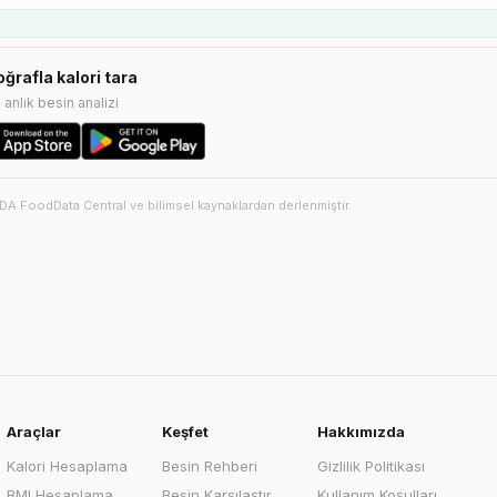
oğrafla kalori tara
e anlık besin analizi
SDA FoodData Central ve bilimsel kaynaklardan derlenmiştir.
Araçlar
Keşfet
Hakkımızda
Kalori Hesaplama
Besin Rehberi
Gizlilik Politikası
BMI Hesaplama
Besin Karşılaştır
Kullanım Koşulları