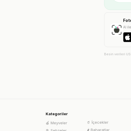
Fot
AI il
Besin verileri U
Kategoriler
🥤
İçecekler
🍎
Meyveler
🌶️
Baharatlar
🥦
Sebzeler