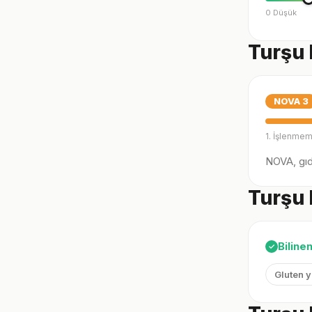
0 Düşük
Turşu 
NOVA
3
1. İşlenmem
NOVA, gıda
Turşu 
Biline
✓
Gluten 