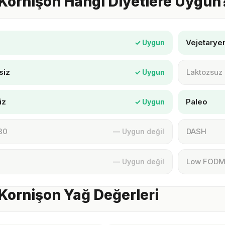
Kornişon Hangi Diyetlere Uygun
Vejetarye
✓ Uygun
siz
Laktozsuz
✓ Uygun
iz
Paleo
✓ Uygun
30
DASH
— Uygun değil
Low FOD
— Uygun değil
Kornişon Yağ Değerleri