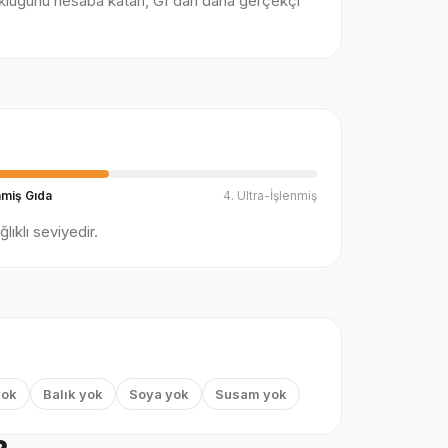
klüğünü hesaba katan, GI'dan daha gerçekçi
nmiş Gıda
4. Ultra-İşlenmiş
ıklı seviyedir.
yok
Balık yok
Soya yok
Susam yok