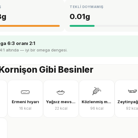
Ş
TEKLİ DOYMAMIŞ
3
g
0.01
g
a 6:3 oranı 2:1
 4:1 altında — iyi bir omega dengesi.
Kornişon Gibi Besinler
🥒
🥗
🌽
🫛
Ermeni hıyarı
Yağsız mevsim salatası
Közlenmiş mısır
16
kcal
22
kcal
96
kcal
92
kca