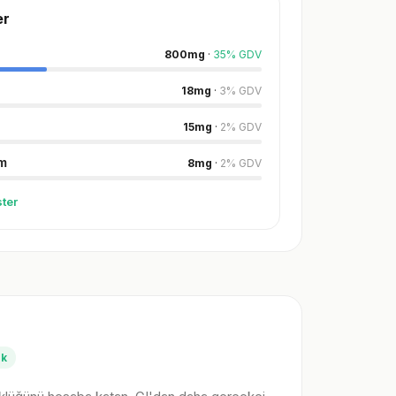
er
800
mg
·
35
%
GDV
18
mg
·
3
%
GDV
15
mg
·
2
%
GDV
m
8
mg
·
2
%
GDV
ter
ük