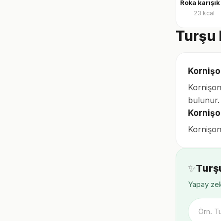
23
kcal
Turşu 
Kornişo
Kornişon
bulunur.
Kornişo
Kornişon 
✨
Turş
Yapay zek