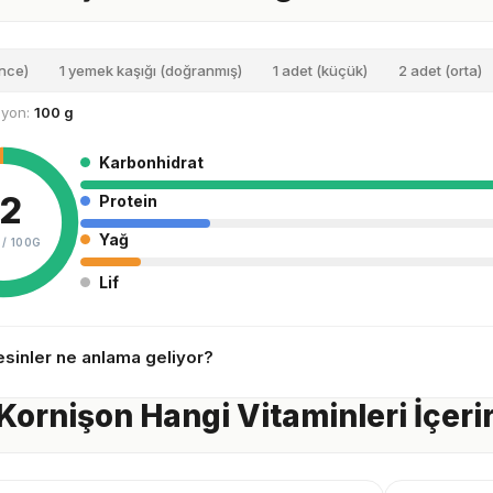
ince)
1 yemek kaşığı (doğranmış)
1 adet (küçük)
2 adet (orta)
siyon:
100 g
Karbonhidrat
12
Protein
Yağ
 /
100G
Lif
sinler ne anlama geliyor?
Kornişon Hangi Vitaminleri İçeri