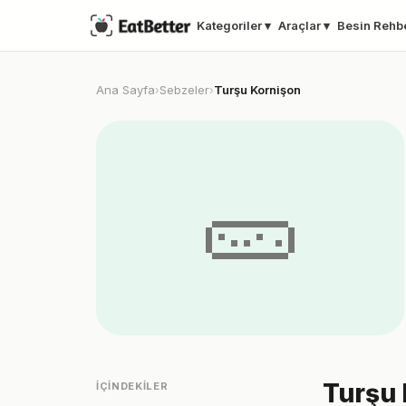
Kategoriler ▾
Araçlar ▾
Besin Rehb
Ana Sayfa
Sebzeler
Turşu Kornişon
›
›
🥒
Turşu 
İÇINDEKILER