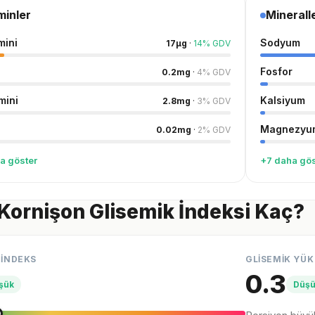
minler
Minerall
mini
Sodyum
17
µg
·
14
%
GDV
Fosfor
0.2
mg
·
4
%
GDV
mini
Kalsiyum
2.8
mg
·
3
%
GDV
Magnezyu
0.02
mg
·
2
%
GDV
a göster
+7 daha gös
Kornişon Glisemik İndeksi Kaç?
 İNDEKS
GLİSEMİK YÜK
0.3
şük
Düş