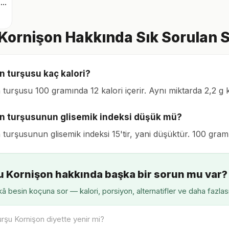
Roka karışık yeşillik
Kornişon Hakkında Sık Sorulan S
n turşusu kaç kalori?
 turşusu 100 gramında 12 kalori içerir. Aynı miktarda 2,2 g 
n turşusunun glisemik indeksi düşük mü?
turşusunun glisemik indeksi 15'tir, yani düşüktür. 100 gramı
u Kornişon hakkında başka bir sorun mu var?
â besin koçuna sor — kalori, porsiyon, alternatifler ve daha fazlas