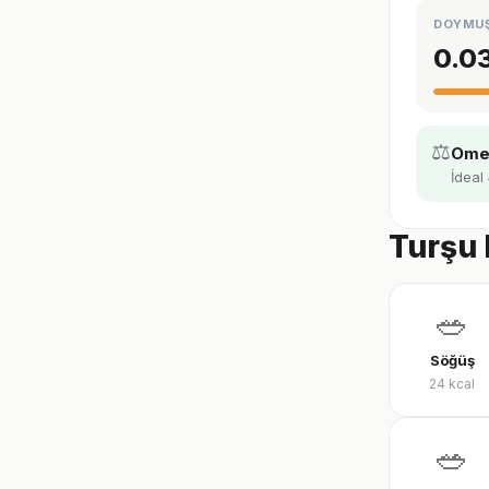
DOYMU
0.0
⚖️
Omeg
İdeal
Turşu 
🥗
Söğüş
24
kcal
🥗