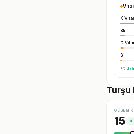
Vita
K Vita
B5
C Vita
B1
+9 dah
Turşu 
GLİSEMİK
15
Dü