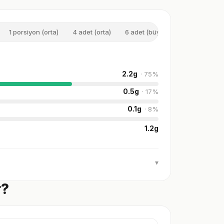
1 porsiyon (orta)
4 adet (orta)
6 adet (büyük)
100 g
1 
2.2
g
·
75
%
0.5
g
·
17
%
0.1
g
·
8
%
1.2
g
▾
r?