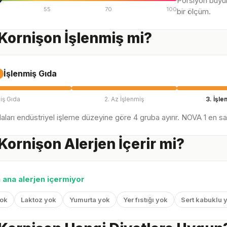
Porsiyon büyü
55
70
100
bir ölçüm.
Kornişon İşlenmiş mi?
İşlenmiş Gıda
iş Gıda
2. Az İşlenmiş
3. İşle
ları endüstriyel işleme düzeyine göre 4 gruba ayırır. NOVA 1 en sağl
Kornişon Alerjen İçerir mi?
n ana alerjen içermiyor
yok
Laktoz yok
Yumurta yok
Yer fıstığı yok
Sert kabuklu 