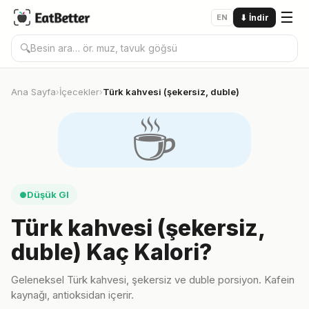
☰
EN
⬇
İndir
🔍
Ana Sayfa
İçecekler
Türk kahvesi (şekersiz, duble)
›
›
☕️
Düşük GI
●
Türk kahvesi (şekersiz,
duble) Kaç Kalori?
Geleneksel Türk kahvesi, şekersiz ve duble porsiyon. Kafein
kaynağı, antioksidan içerir.