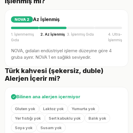
İşlenmiş mi?
Az İşlenmiş
NOVA
2
1. İşlenmemiş
2. Az İşlenmiş
3. İşlenmiş Gıda
4. Ultra-
Gıda
İşlenmiş
NOVA, gıdaları endüstriyel işleme düzeyine göre 4
gruba ayırır. NOVA 1 en sağlıklı seviyedir.
Türk kahvesi (şekersiz, duble)
Alerjen İçerir mi?
Bilinen ana alerjen içermiyor
✓
Gluten yok
Laktoz yok
Yumurta yok
Yer fıstığı yok
Sert kabuklu yok
Balık yok
Soya yok
Susam yok