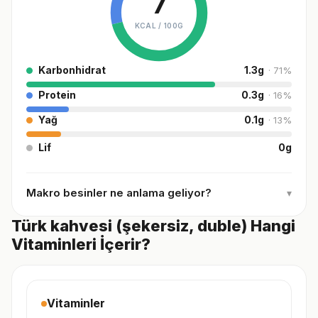
7
KCAL /
100G
Karbonhidrat
1.3
g
·
71
%
Protein
0.3
g
·
16
%
Yağ
0.1
g
·
13
%
Lif
0
g
Makro besinler ne anlama geliyor?
▾
Türk kahvesi (şekersiz, duble) Hangi
Vitaminleri İçerir?
Vitaminler