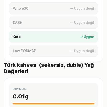
Whole30
— Uygun değil
DASH
— Uygun değil
Keto
✓ Uygun
Low FODMAP
— Uygun değil
Türk kahvesi (şekersiz, duble) Yağ
Değerleri
DOYMUŞ
0.01
g