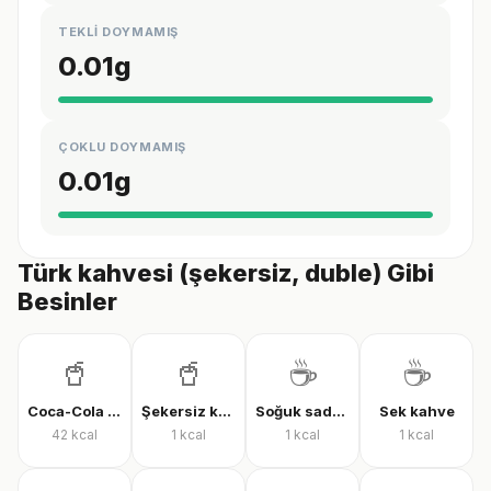
TEKLİ DOYMAMIŞ
0.01
g
ÇOKLU DOYMAMIŞ
0.01
g
Türk kahvesi (şekersiz, duble) Gibi
Besinler
🥤
🥤
☕
☕
Coca-Cola Classic
Şekersiz kola
Soğuk sade kahve
Sek kahve
42
kcal
1
kcal
1
kcal
1
kcal