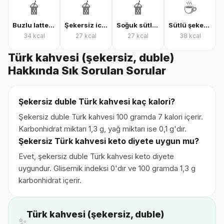
🧋
🧋
🧋
☕
Buzlu latte şekersiz
Şekersiz iced latte
Soğuk sütlü kahve, şekersiz
Sütlü şekerli kahve
34
kcal
27
kcal
27
kcal
38
kcal
Türk kahvesi (şekersiz, duble)
Hakkında Sık Sorulan Sorular
Şekersiz duble Türk kahvesi kaç kalori?
Şekersiz duble Türk kahvesi 100 gramda 7 kalori içerir.
Karbonhidrat miktarı 1,3 g, yağ miktarı ise 0,1 g'dır.
Şekersiz Türk kahvesi keto diyete uygun mu?
Evet, şekersiz duble Türk kahvesi keto diyete
uygundur. Glisemik indeksi 0'dır ve 100 gramda 1,3 g
karbonhidrat içerir.
Türk kahvesi (şekersiz, duble)
✨