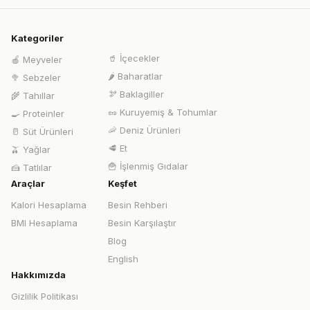
Kategoriler
🥤
İçecekler
🍎
Meyveler
🌶️
Baharatlar
🥦
Sebzeler
🫘
Baklagiller
🌾
Tahıllar
🥜
Kuruyemiş & Tohumlar
🍳
Proteinler
🦐
Deniz Ürünleri
🥛
Süt Ürünleri
🥩
Et
🫒
Yağlar
🍟
İşlenmiş Gıdalar
🍰
Tatlılar
Araçlar
Keşfet
Kalori Hesaplama
Besin Rehberi
BMI Hesaplama
Besin Karşılaştır
Blog
English
Hakkımızda
Gizlilik Politikası