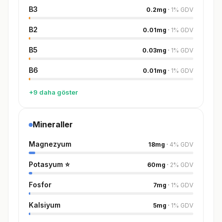
B3
0.2
mg
·
1
%
GDV
B2
0.01
mg
·
1
%
GDV
B5
0.03
mg
·
1
%
GDV
B6
0.01
mg
·
1
%
GDV
+9 daha göster
Mineraller
Magnezyum
18
mg
·
4
%
GDV
Potasyum
⭐
60
mg
·
2
%
GDV
Fosfor
7
mg
·
1
%
GDV
Kalsiyum
5
mg
·
1
%
GDV