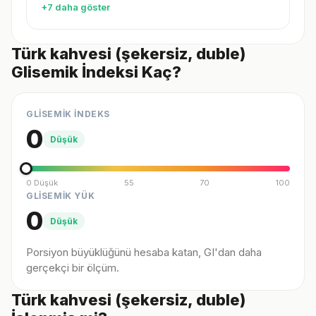
+7 daha göster
Türk kahvesi (şekersiz, duble)
Glisemik İndeksi Kaç?
GLİSEMİK İNDEKS
0
Düşük
0 Düşük
55
70
100
GLİSEMİK YÜK
0
Düşük
Porsiyon büyüklüğünü hesaba katan, GI'dan daha
gerçekçi bir ölçüm.
Türk kahvesi (şekersiz, duble)