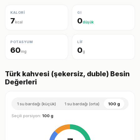
KALORİ
GI
7
0
kcal
düşük
POTASYUM
LİF
60
0
mg
g
Türk kahvesi (şekersiz, duble) Besin
Değerleri
1 su bardağı (küçük)
1 su bardağı (orta)
100 g
1 su b
Seçili porsiyon:
100 g