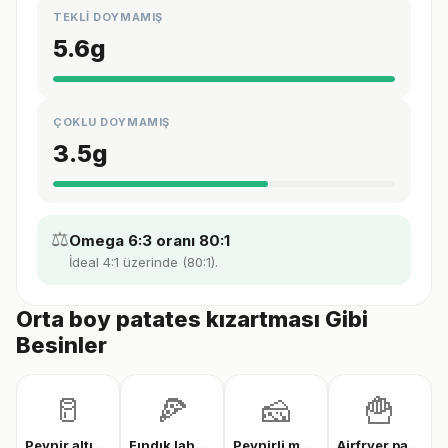
TEKLİ DOYMAMIŞ
5.6
g
ÇOKLU DOYMAMIŞ
3.5
g
⚖️
Omega 6:3 oranı 80:1
İdeal 4:1 üzerinde (80:1).
Orta boy patates kızartması Gibi
Besinler
🥛
🍕
🧀
🍟
Peynir altı suyu protein tozu
Fındık lahmacun
Peynirli makarna
Airfryer patates kızartması