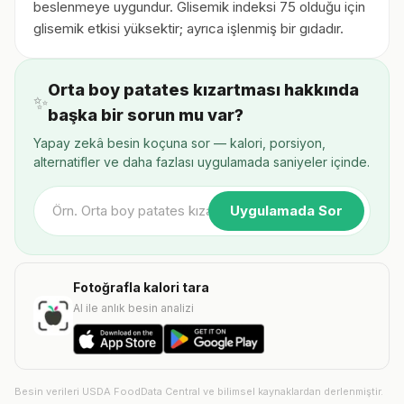
beslenmeye uygundur. Glisemik indeksi 75 olduğu için
glisemik etkisi yüksektir; ayrıca işlenmiş bir gıdadır.
Orta boy patates kızartması hakkında
✨
başka bir sorun mu var?
Yapay zekâ besin koçuna sor — kalori, porsiyon,
alternatifler ve daha fazlası uygulamada saniyeler içinde.
Uygulamada Sor
Fotoğrafla kalori tara
AI ile anlık besin analizi
Besin verileri USDA FoodData Central ve bilimsel kaynaklardan derlenmiştir.