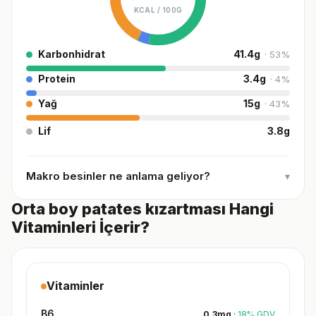
KCAL /
100G
Karbonhidrat
41.4
g
·
53
%
Protein
3.4
g
·
4
%
Yağ
15
g
·
43
%
Lif
3.8
g
Makro besinler ne anlama geliyor?
▾
Orta boy patates kızartması Hangi
Vitaminleri İçerir?
Vitaminler
B6
0.3
mg
·
18
%
GDV