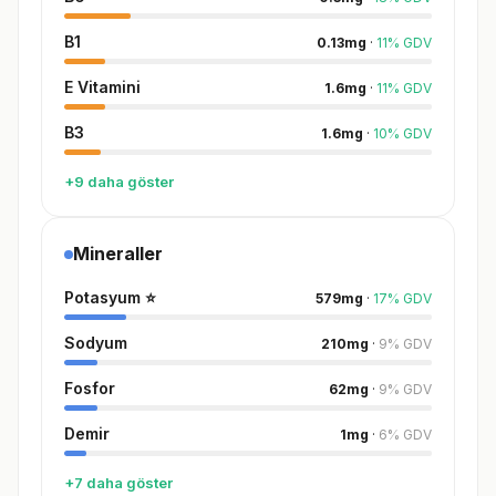
B1
0.13
mg
·
11
%
GDV
E Vitamini
1.6
mg
·
11
%
GDV
B3
1.6
mg
·
10
%
GDV
+9 daha göster
Mineraller
Potasyum
⭐
579
mg
·
17
%
GDV
Sodyum
210
mg
·
9
%
GDV
Fosfor
62
mg
·
9
%
GDV
Demir
1
mg
·
6
%
GDV
+7 daha göster