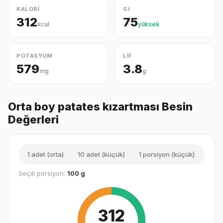
KALORİ
GI
312
75
kcal
yüksek
POTASYUM
LİF
579
3.8
mg
g
Orta boy patates kızartması Besin
Değerleri
1 adet (orta)
10 adet (küçük)
1 porsiyon (küçük)
1 su
Seçili porsiyon:
100 g
312