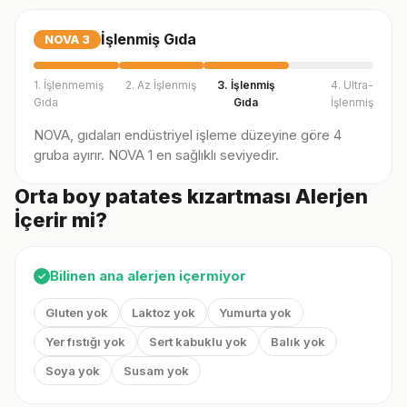
İşlenmiş Gıda
NOVA
3
1. İşlenmemiş
2. Az İşlenmiş
3. İşlenmiş
4. Ultra-
Gıda
Gıda
İşlenmiş
NOVA, gıdaları endüstriyel işleme düzeyine göre 4
gruba ayırır. NOVA 1 en sağlıklı seviyedir.
Orta boy patates kızartması Alerjen
İçerir mi?
Bilinen ana alerjen içermiyor
✓
Gluten yok
Laktoz yok
Yumurta yok
Yer fıstığı yok
Sert kabuklu yok
Balık yok
Soya yok
Susam yok