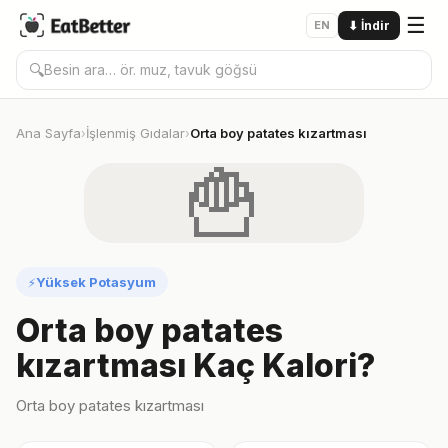
☰
EN
⬇
İndir
🔍
Ana Sayfa
İşlenmiş Gıdalar
Orta boy patates kızartması
›
›
🍟
Yüksek Potasyum
⚡
Orta boy patates
kızartması Kaç Kalori?
Orta boy patates kızartması