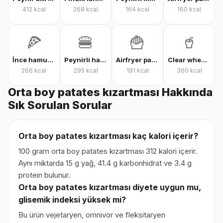
412
kcal
268
kcal
164
kcal
160
kcal
🍕
🍔
🍟
🥤
İnce hamur karışık pizza
Peynirli hamburger
Airfryer patates kızartması
Clear whey protein
266
kcal
295
kcal
191
kcal
360
kcal
Orta boy patates kızartması Hakkında
Sık Sorulan Sorular
Orta boy patates kızartması kaç kalori içerir?
100 gram orta boy patates kızartması 312 kalori içerir.
Aynı miktarda 15 g yağ, 41.4 g karbonhidrat ve 3.4 g
protein bulunur.
Orta boy patates kızartması diyete uygun mu,
glisemik indeksi yüksek mi?
Bu ürün vejetaryen, omnivor ve fleksitaryen