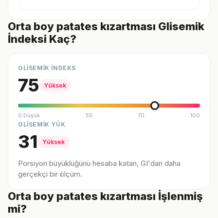
Orta boy patates kızartması Glisemik
İndeksi Kaç?
GLİSEMİK İNDEKS
75
Yüksek
0 Düşük
55
70
100
GLİSEMİK YÜK
31
Yüksek
Porsiyon büyüklüğünü hesaba katan, GI'dan daha
gerçekçi bir ölçüm.
Orta boy patates kızartması İşlenmiş
mi?