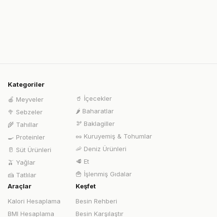
Kategoriler
🥤
İçecekler
🍎
Meyveler
🌶️
Baharatlar
🥦
Sebzeler
🫘
Baklagiller
🌾
Tahıllar
🥜
Kuruyemiş & Tohumlar
🍳
Proteinler
🦐
Deniz Ürünleri
🥛
Süt Ürünleri
🥩
Et
🫒
Yağlar
🍟
İşlenmiş Gıdalar
🍰
Tatlılar
Araçlar
Keşfet
Kalori Hesaplama
Besin Rehberi
BMI Hesaplama
Besin Karşılaştır