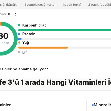
şığı (küçük)
1 yemek kaşığı (orta)
1 pack (orta)
2 pack (büyük)
siyon:
100 g
Karbonhidrat
30
Protein
Yağ
 /
100G
Lif
sinler ne anlama geliyor?
e 3'ü 1 arada Hangi Vitaminleri İ
minler
Minerall