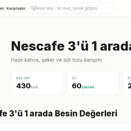
🔍
eri
Karşılaştır
Nescafe 3'ü 1 arad
Hazır kahve, şeker ve süt tozu karışımı
KALORİ
GI
P
430
60
kcal
yüksek
e 3'ü 1 arada Besin Değerleri