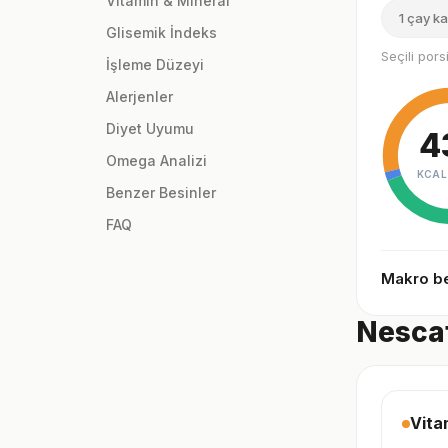
Vitamin & Mineral
1 çay ka
Glisemik İndeks
Seçili por
İşleme Düzeyi
Alerjenler
Diyet Uyumu
4
Omega Analizi
KCAL
Benzer Besinler
FAQ
Makro be
Nescaf
Vita