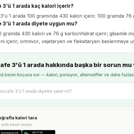
3'ü 1 arada kaç kalori içerir?
3'ü 1 arada 100 gramında 430 kalori içerir. 100 gramda 76 
 3'ü 1 arada diyete uygun mu?
 gramda 430 kalori ve 76 g karbonhidrat içerir; glisemik inde
jeni içerir; omnivor, vejetaryen ve fleksitaryen beslenmeye 
afe 3'ü 1 arada hakkında başka bir sorun mu 
â besin koçuna sor — kalori, porsiyon, alternatifler ve daha fazlas
oğrafla kalori tara
e anlık besin analizi