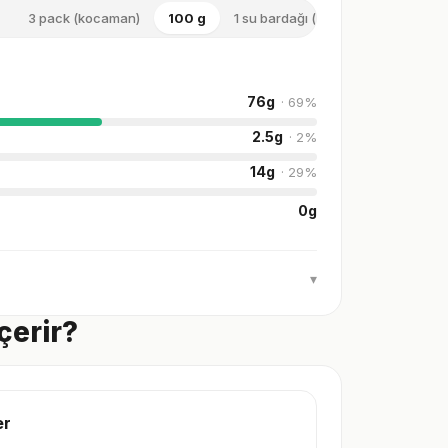
3 pack (kocaman)
100 g
1 su bardağı (orta)
76
g
·
69
%
2.5
g
·
2
%
14
g
·
29
%
0
g
▾
çerir?
er