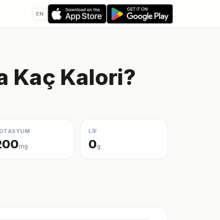
EN
a Kaç Kalori?
OTASYUM
LİF
200
0
mg
g