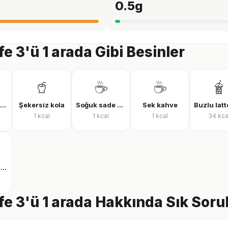
0.5
g
e 3'ü 1 arada Gibi Besinler
🥤
☕
☕
🧋
Coca-Cola Classic
Şekersiz kola
Soğuk sade kahve
Sek kahve
1
kcal
1
kcal
1
kcal
34
kca
Sütlü şekerli kahve
e 3'ü 1 arada Hakkında Sık Soru