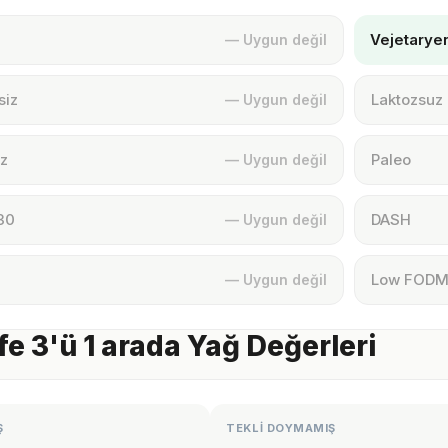
Vejetarye
— Uygun değil
siz
Laktozsuz
— Uygun değil
z
Paleo
— Uygun değil
30
DASH
— Uygun değil
Low FOD
— Uygun değil
e 3'ü 1 arada Yağ Değerleri
Ş
TEKLİ DOYMAMIŞ