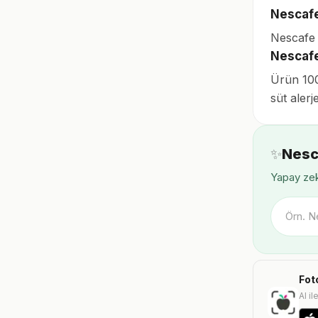
Nescafe 
Nescafe 
Nescafe
Ürün 100
süt aler
✨
Nesc
Yapay zek
Fot
AI il