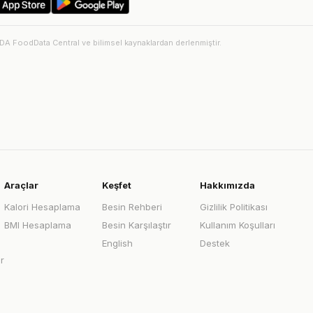
SDA FoodData Central ve bilimsel kaynaklardan derlenmiştir.
Araçlar
Keşfet
Hakkımızda
Kalori Hesaplama
Besin Rehberi
Gizlilik Politikası
BMI Hesaplama
Besin Karşılaştır
Kullanım Koşulları
English
Destek
r