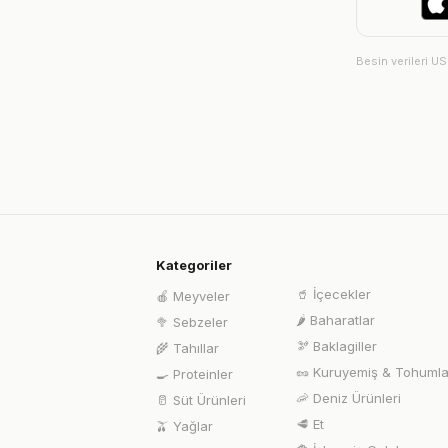
Besin verileri U
Kategoriler
🥤
İçecekler
🍎
Meyveler
🌶️
Baharatlar
🥦
Sebzeler
🫘
Baklagiller
🌾
Tahıllar
🥜
Kuruyemiş & Tohumla
🍳
Proteinler
🦐
Deniz Ürünleri
🥛
Süt Ürünleri
🥩
Et
🫒
Yağlar