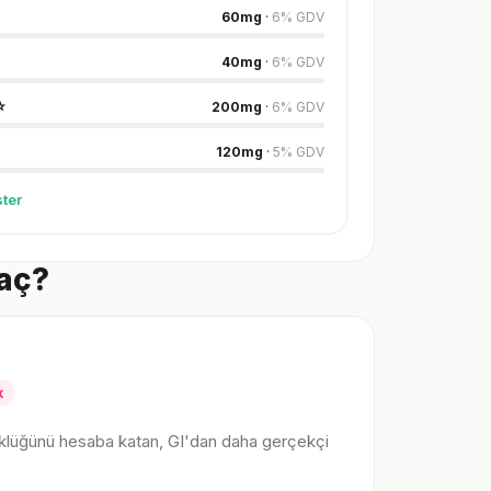
60
mg
·
6
%
GDV
40
mg
·
6
%
GDV
⭐
200
mg
·
6
%
GDV
120
mg
·
5
%
GDV
ter
Kaç?
k
klüğünü hesaba katan, GI'dan daha gerçekçi