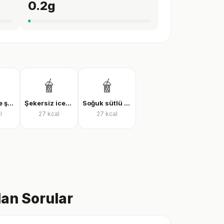
0.2
g
🧋
🧋
Buzlu latte şekersiz
Şekersiz iced latte
Soğuk sütlü kahve, şekersiz
l
27
kcal
27
kcal
lan Sorular