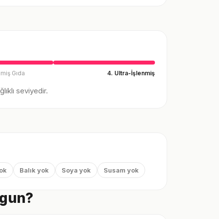
nmiş Gıda
4. Ultra-İşlenmiş
ıklı seviyedir.
yok
Balık yok
Soya yok
Susam yok
ygun?