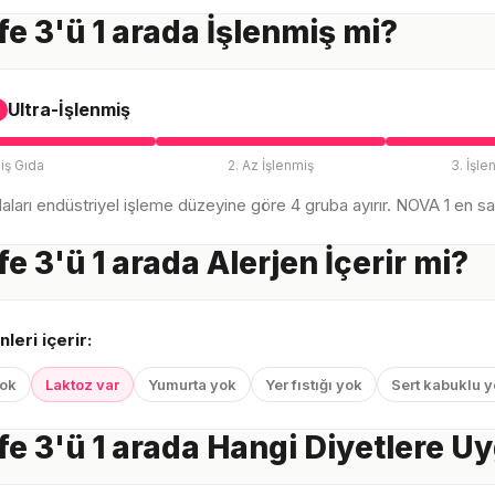
e 3'ü 1 arada İşlenmiş mi?
Ultra-İşlenmiş
iş Gıda
2. Az İşlenmiş
3. İşle
ları endüstriyel işleme düzeyine göre 4 gruba ayırır. NOVA 1 en sağl
e 3'ü 1 arada Alerjen İçerir mi?
nleri içerir:
yok
Laktoz var
Yumurta yok
Yer fıstığı yok
Sert kabuklu 
e 3'ü 1 arada Hangi Diyetlere U