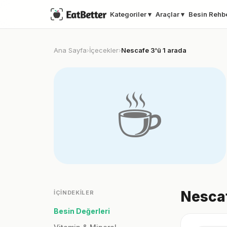
Kategoriler ▾
Araçlar ▾
Besin Rehb
Ana Sayfa
İçecekler
Nescafe 3'ü 1 arada
›
›
☕️
Nescaf
İÇINDEKILER
Besin Değerleri