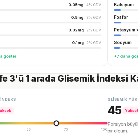
Kalsiyum
0.05
mg
·
4
%
GDV
Fosfor
0.5
mg
·
3
%
GDV
Potasyum
0.02
mg
·
2
%
GDV
Sodyum
0.1
mg
·
2
%
GDV
a göster
+7 daha gös
e 3'ü 1 arada Glisemik İndeksi 
 İNDEKS
GLİSEMİK YÜK
45
üksek
Yükse
Porsiyon büyü
55
70
100
bir ölçüm.