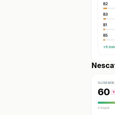
B2
B3
B1
B5
+9 dah
Nescaf
GLİSEMİK
60
Y
0 Düşük