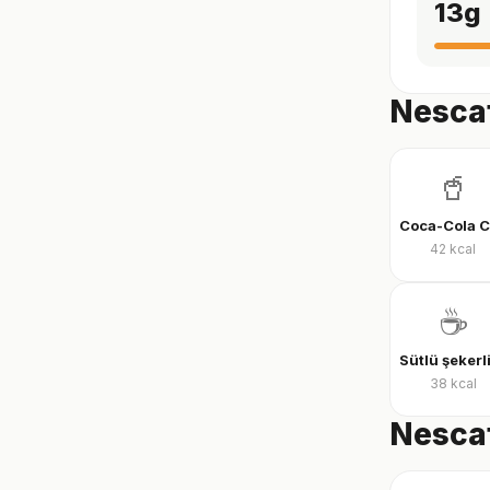
13
g
Nescaf
🥤
42
kcal
☕
38
kcal
Nescaf