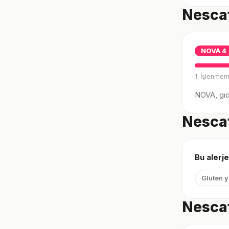
Nescaf
NOVA
4
1. İşlenmem
NOVA, gıda
Nescaf
Bu alerje
Gluten 
Nescaf