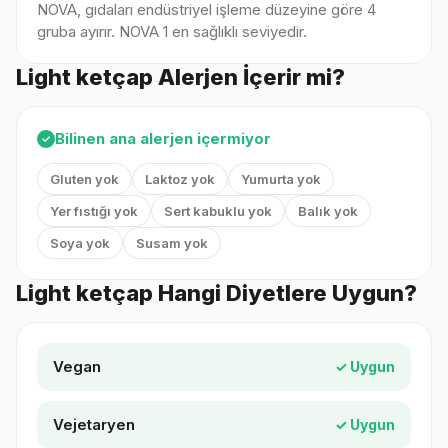
NOVA, gıdaları endüstriyel işleme düzeyine göre 4
gruba ayırır. NOVA 1 en sağlıklı seviyedir.
Light ketçap Alerjen İçerir mi?
Bilinen ana alerjen içermiyor
✓
Gluten yok
Laktoz yok
Yumurta yok
Yer fıstığı yok
Sert kabuklu yok
Balık yok
Soya yok
Susam yok
Light ketçap Hangi Diyetlere Uygun?
Vegan
✓ Uygun
Vejetaryen
✓ Uygun