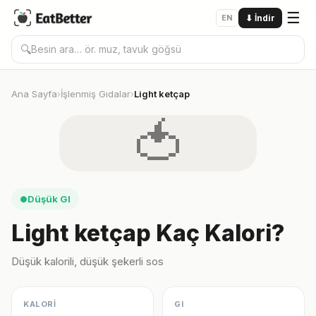
☰
EN
⬇
İndir
🔍
Ana Sayfa
İşlenmiş Gıdalar
Light ketçap
›
›
🍅
Düşük GI
●
Light ketçap Kaç Kalori?
Düşük kalorili, düşük şekerli sos
KALORİ
GI