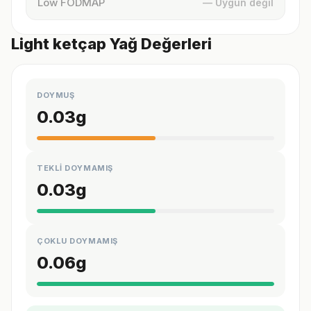
Low FODMAP
— Uygun değil
Light ketçap Yağ Değerleri
DOYMUŞ
0.03
g
TEKLİ DOYMAMIŞ
0.03
g
ÇOKLU DOYMAMIŞ
0.06
g