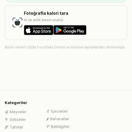
Fotoğrafla kalori tara
AI ile anlık besin analizi
Besin verileri USDA FoodData Central ve bilimsel kaynaklardan derlenmiştir.
Kategoriler
🥤
İçecekler
🍎
Meyveler
🌶️
Baharatlar
🥦
Sebzeler
🫘
Baklagiller
🌾
Tahıllar