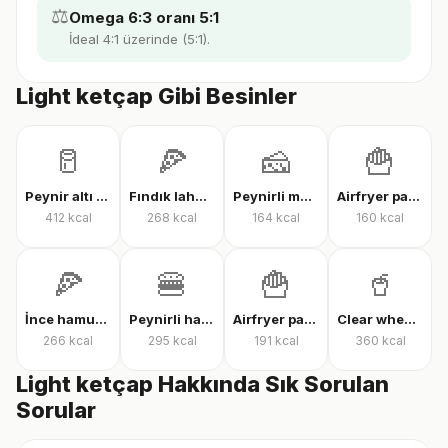
⚖️
Omega 6:3 oranı 5:1
İdeal 4:1 üzerinde (5:1).
Light ketçap Gibi Besinler
🥛
🍕
🧀
🍟
Peynir altı suyu protein tozu
Fındık lahmacun
Peynirli makarna
Airfryer patates kızartması
412
kcal
268
kcal
164
kcal
160
kcal
🍕
🍔
🍟
🥤
İnce hamur karışık pizza
Peynirli hamburger
Airfryer patates kızartması
Clear whey protein
266
kcal
295
kcal
191
kcal
360
kcal
Light ketçap Hakkında Sık Sorulan
Sorular