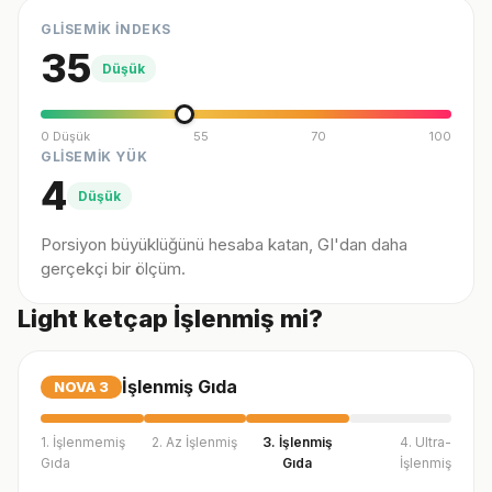
GLİSEMİK İNDEKS
35
Düşük
0 Düşük
55
70
100
GLİSEMİK YÜK
4
Düşük
Porsiyon büyüklüğünü hesaba katan, GI'dan daha
gerçekçi bir ölçüm.
Light ketçap İşlenmiş mi?
İşlenmiş Gıda
NOVA
3
1. İşlenmemiş
2. Az İşlenmiş
3. İşlenmiş
4. Ultra-
Gıda
Gıda
İşlenmiş