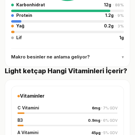
Karbonhidrat
12
g
·
88
%
Protein
1.2
g
·
9
%
Yağ
0.2
g
·
3
%
Lif
1
g
Makro besinler ne anlama geliyor?
▾
Light ketçap Hangi Vitaminleri İçerir?
Vitaminler
C Vitamini
6
mg
·
7
%
GDV
B3
0.9
mg
·
6
%
GDV
A Vitamini
45
µg
·
5
%
GDV