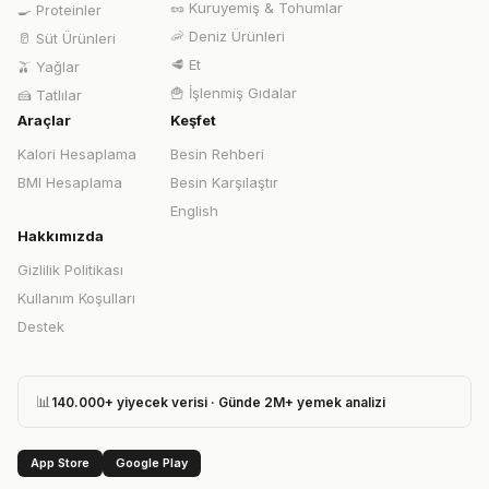
🥜
Kuruyemiş & Tohumlar
🍳
Proteinler
🦐
Deniz Ürünleri
🥛
Süt Ürünleri
🥩
Et
🫒
Yağlar
🍟
İşlenmiş Gıdalar
🍰
Tatlılar
Araçlar
Keşfet
Kalori Hesaplama
Besin Rehberi
BMI Hesaplama
Besin Karşılaştır
English
Hakkımızda
Gizlilik Politikası
Kullanım Koşulları
Destek
📊
140.000+ yiyecek verisi · Günde 2M+ yemek analizi
App Store
Google Play