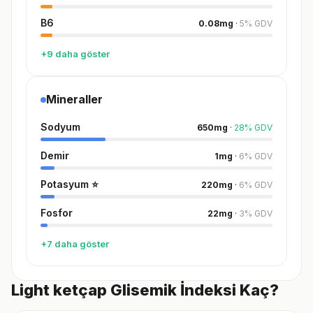
B6
0.08
mg
·
5
%
GDV
+9 daha göster
Mineraller
Sodyum
650
mg
·
28
%
GDV
Demir
1
mg
·
6
%
GDV
Potasyum
⭐
220
mg
·
6
%
GDV
Fosfor
22
mg
·
3
%
GDV
+7 daha göster
Light ketçap Glisemik İndeksi Kaç?