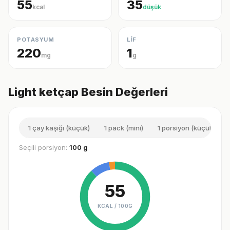
55
35
kcal
düşük
POTASYUM
LİF
220
1
mg
g
Light ketçap Besin Değerleri
1 çay kaşığı (küçük)
1 pack (mini)
1 porsiyon (küçük)
Seçili porsiyon:
100 g
55
KCAL /
100G