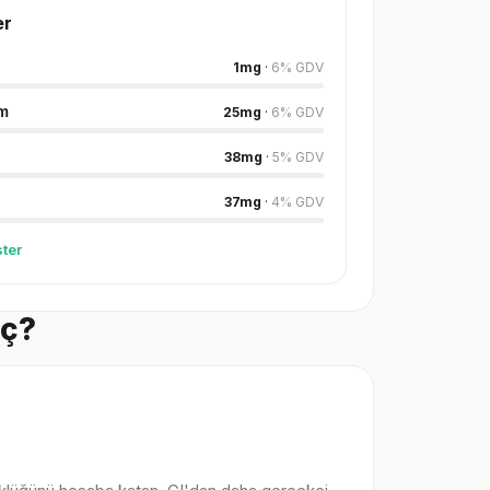
er
1
mg
·
6
%
GDV
m
25
mg
·
6
%
GDV
38
mg
·
5
%
GDV
37
mg
·
4
%
GDV
ter
aç?