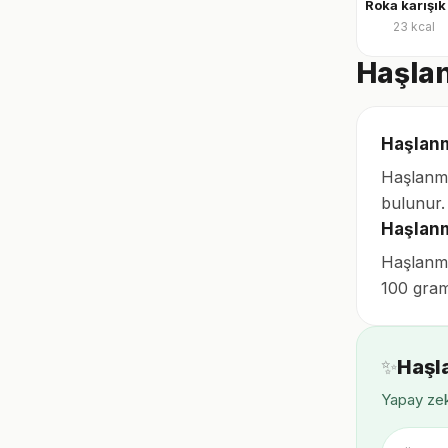
23
kcal
Haşlan
Haşlanm
Haşlanmı
bulunur.
Haşlanm
Haşlanmı
100 gramı
✨
Haşl
Yapay zek