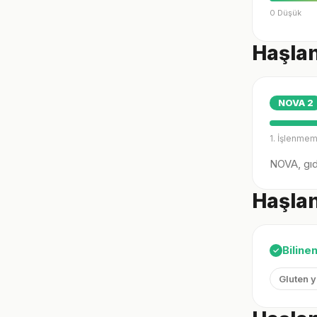
0 Düşük
Haşlan
NOVA
2
1. İşlenmem
NOVA, gıda
Haşlan
Biline
✓
Gluten 