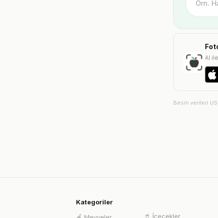
Fot
AI il
Besin verileri U
Kategoriler
🥤
İçecekler
🍎
Meyveler