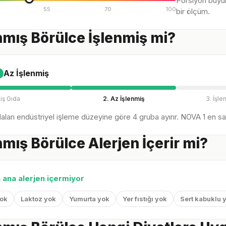
Porsiyon büyü
55
70
100
bir ölçüm.
mış Börülce İşlenmiş mi?
Az İşlenmiş
iş Gıda
2. Az İşlenmiş
3. İşle
ları endüstriyel işleme düzeyine göre 4 gruba ayırır. NOVA 1 en sağl
mış Börülce Alerjen İçerir mi?
n ana alerjen içermiyor
yok
Laktoz yok
Yumurta yok
Yer fıstığı yok
Sert kabuklu 