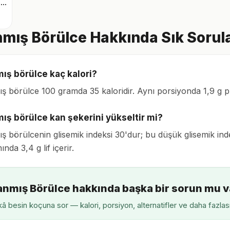
Roka karışık yeşillik
mış Börülce Hakkında Sık Sorul
ış börülce kaç kalori?
ş börülce 100 gramda 35 kaloridir. Aynı porsiyonda 1,9 g p
ış börülce kan şekerini yükseltir mi?
ş börülcenin glisemik indeksi 30'dur; bu düşük glisemik inde
nda 3,4 g lif içerir.
anmış Börülce hakkında başka bir sorun mu v
â besin koçuna sor — kalori, porsiyon, alternatifler ve daha fazlas