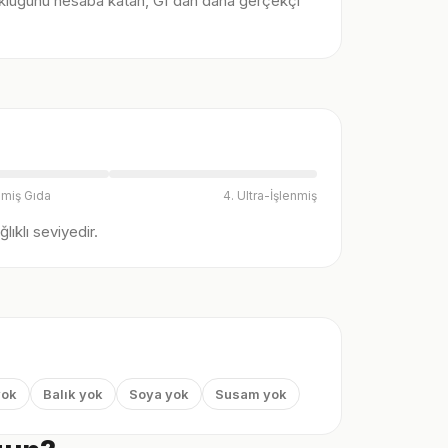
klüğünü hesaba katan, GI'dan daha gerçekçi
nmiş Gıda
4. Ultra-İşlenmiş
ıklı seviyedir.
yok
Balık yok
Soya yok
Susam yok