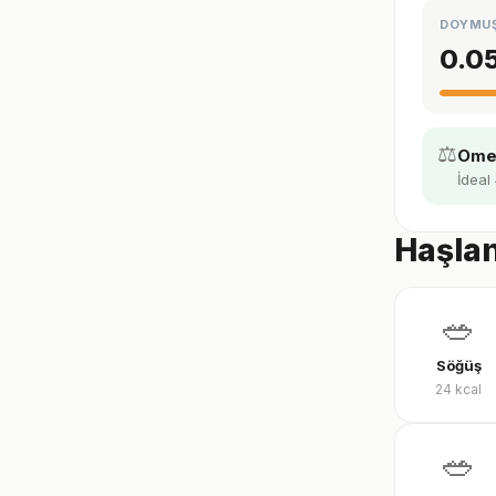
DOYMU
0.0
⚖️
Omeg
İdeal
Haşlan
🥗
Söğüş
24
kcal
🥗