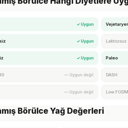
mış Börülce Hangi Diyetlere Uy
Vejetarye
✓ Uygun
siz
Laktozsuz
✓ Uygun
iz
Paleo
✓ Uygun
30
DASH
— Uygun değil
Low FOD
— Uygun değil
mış Börülce Yağ Değerleri