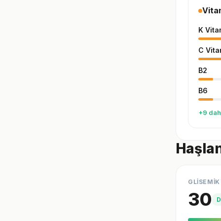
Vita
K Vita
C Vita
B2
B6
+9 dah
Haşlan
GLİSEMİK
30
D