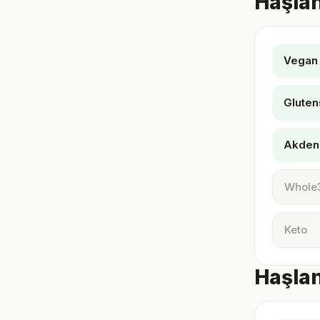
Haşlan
Vegan
Gluten
Akden
Whole
Keto
Haşlan