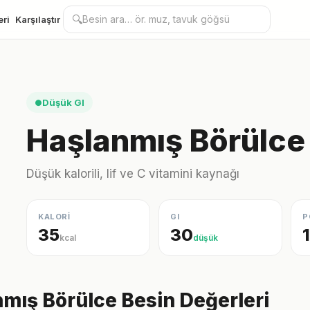
🔍
eri
Karşılaştır
Düşük GI
●
Haşlanmış Börülce
Düşük kalorili, lif ve C vitamini kaynağı
KALORİ
GI
P
35
30
kcal
düşük
mış Börülce Besin Değerleri