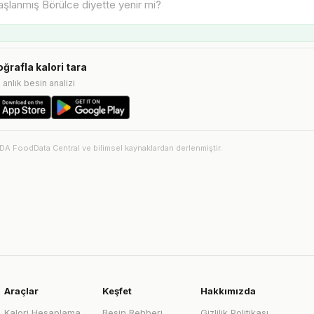
oğrafla kalori tara
e anlık besin analizi
SDA FoodData Central ve bilimsel kaynaklardan derlenmiştir.
Araçlar
Keşfet
Hakkımızda
Kalori Hesaplama
Besin Rehberi
Gizlilik Politikası