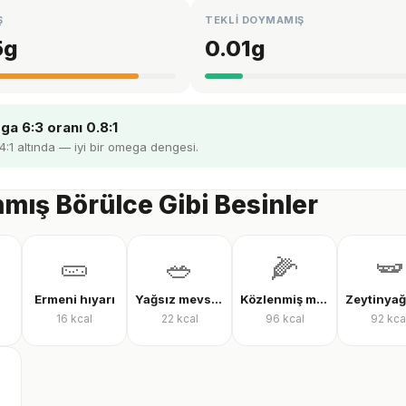
Ş
TEKLİ DOYMAMIŞ
5
g
0.01
g
a 6:3 oranı 0.8:1
 4:1 altında — iyi bir omega dengesi.
mış Börülce Gibi Besinler
🥒
🥗
🌽
🫛
Ermeni hıyarı
Yağsız mevsim salatası
Közlenmiş mısır
16
kcal
22
kcal
96
kcal
92
kca