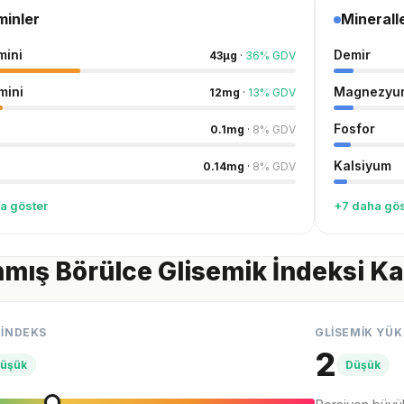
minler
Minerall
mini
Demir
43
µg
·
36
%
GDV
mini
Magnezyu
12
mg
·
13
%
GDV
Fosfor
0.1
mg
·
8
%
GDV
Kalsiyum
0.14
mg
·
8
%
GDV
a göster
+7 daha gös
mış Börülce Glisemik İndeksi K
 İNDEKS
GLİSEMİK YÜK
2
üşük
Düşük