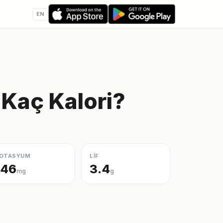
EN
 Kaç Kalori?
OTASYUM
LİF
146
3.4
mg
g