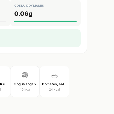
ÇOKLU DOYMAMIŞ
0.06
g
🧅
🥗
Zeytinyağlı çalı fasulyesi
Söğüş soğan
Domates, salatalık ve biber salatası
l
40
kcal
24
kcal