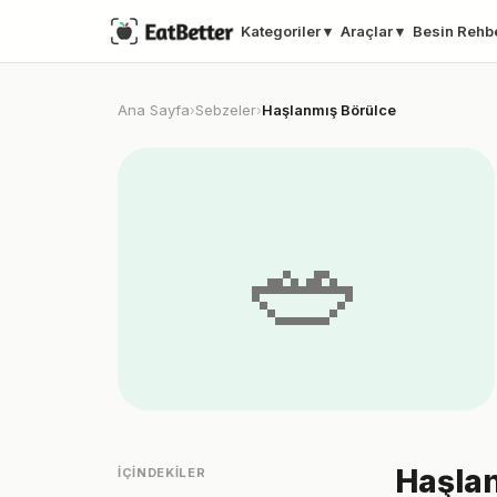
Kategoriler ▾
Araçlar ▾
Besin Rehb
Ana Sayfa
Sebzeler
Haşlanmış Börülce
›
›
🥗
Haşlan
İÇINDEKILER