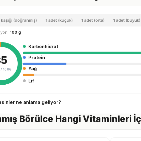
 kaşığı (doğranmış)
1 adet (küçük)
1 adet (orta)
1 adet (büyük)
siyon:
100 g
Karbonhidrat
35
Protein
Yağ
 /
100G
Lif
sinler ne anlama geliyor?
mış Börülce Hangi Vitaminleri İç