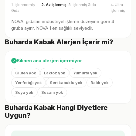
1. İşlenmemiş
2. Az İşlenmiş
3. İşlenmiş Gıda
4. Ultra-
Gıda
İşlenmiş
NOVA, gıdaları endüstriyel işleme düzeyine göre 4
gruba ayırır. NOVA 1 en sağlıklı seviyedir.
Buharda Kabak Alerjen İçerir mi?
Bilinen ana alerjen içermiyor
✓
Gluten yok
Laktoz yok
Yumurta yok
Yer fıstığı yok
Sert kabuklu yok
Balık yok
Soya yok
Susam yok
Buharda Kabak Hangi Diyetlere
Uygun?