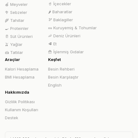
🥤
İçecekler
🍎
Meyveler
🌶️
Baharatlar
🥦
Sebzeler
🫘
Baklagiller
🌾
Tahıllar
🥜
Kuruyemiş & Tohumlar
🍳
Proteinler
🦐
Deniz Ürünleri
🥛
Süt Ürünleri
🥩
Et
🫒
Yağlar
🍟
İşlenmiş Gıdalar
🍰
Tatlılar
Araçlar
Keşfet
Kalori Hesaplama
Besin Rehberi
BMI Hesaplama
Besin Karşılaştır
English
Hakkımızda
Gizlilik Politikası
Kullanım Koşulları
Destek