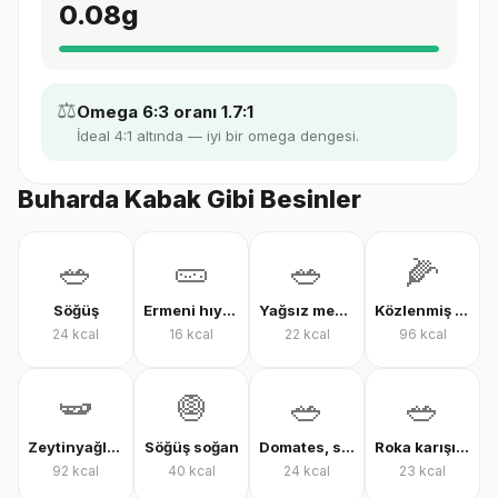
0.08
g
⚖️
Omega 6:3 oranı 1.7:1
İdeal 4:1 altında — iyi bir omega dengesi.
Buharda Kabak Gibi Besinler
🥗
🥒
🥗
🌽
Söğüş
Ermeni hıyarı
Yağsız mevsim salatası
Közlenmiş mısır
24
kcal
16
kcal
22
kcal
96
kcal
🫛
🧅
🥗
🥗
Zeytinyağlı çalı fasulyesi
Söğüş soğan
Domates, salatalık ve biber salatası
Roka karışık yeşillik
92
kcal
40
kcal
24
kcal
23
kcal