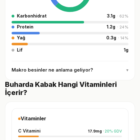
Karbonhidrat
3.1
g
·
62
%
Protein
1.2
g
·
24
%
Yağ
0.3
g
·
14
%
Lif
1
g
Makro besinler ne anlama geliyor?
▾
Buharda Kabak Hangi Vitaminleri
İçerir?
Vitaminler
C Vitamini
17.9
mg
·
20
%
GDV