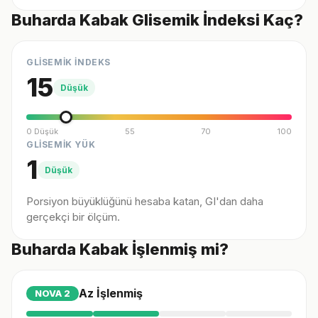
Buharda Kabak Glisemik İndeksi Kaç?
GLİSEMİK İNDEKS
15
Düşük
0 Düşük
55
70
100
GLİSEMİK YÜK
1
Düşük
Porsiyon büyüklüğünü hesaba katan, GI'dan daha
gerçekçi bir ölçüm.
Buharda Kabak İşlenmiş mi?
Az İşlenmiş
NOVA
2