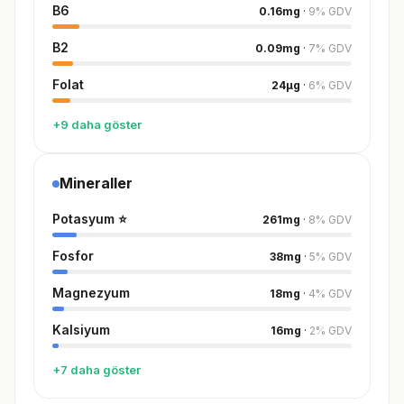
B6
0.16
mg
·
9
%
GDV
B2
0.09
mg
·
7
%
GDV
Folat
24
µg
·
6
%
GDV
+9 daha göster
Mineraller
Potasyum
⭐
261
mg
·
8
%
GDV
Fosfor
38
mg
·
5
%
GDV
Magnezyum
18
mg
·
4
%
GDV
Kalsiyum
16
mg
·
2
%
GDV
+7 daha göster