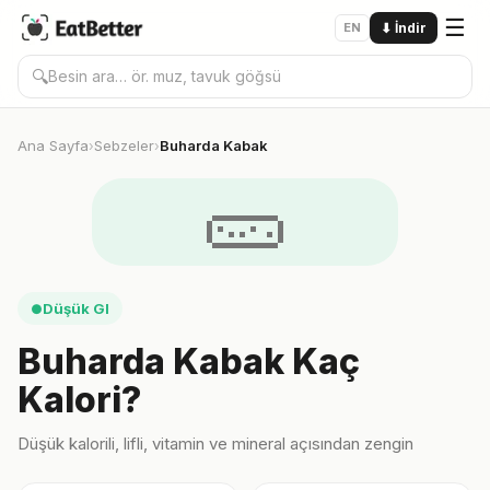
☰
EN
⬇
İndir
🔍
Ana Sayfa
Sebzeler
Buharda Kabak
›
›
🥒
Düşük GI
●
Buharda Kabak Kaç
Kalori?
Düşük kalorili, lifli, vitamin ve mineral açısından zengin