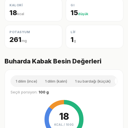
KALORİ
GI
18
15
kcal
düşük
POTASYUM
LİF
261
1
mg
g
Buharda Kabak Besin Değerleri
1 dilim (ince)
1 dilim (kalın)
1 su bardağı (küçük)
100 
Seçili porsiyon:
100 g
18
KCAL /
100G