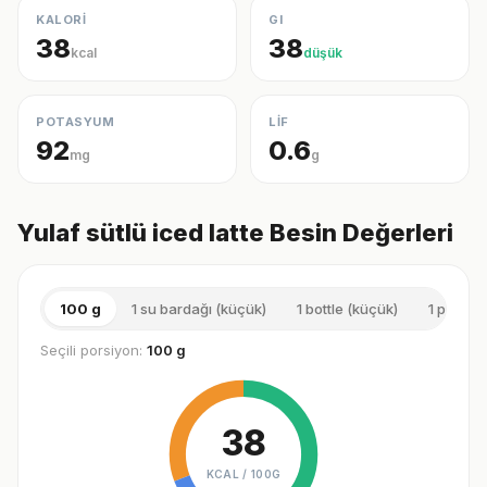
KALORİ
GI
38
38
kcal
düşük
POTASYUM
LİF
92
0.6
mg
g
Yulaf sütlü iced latte Besin Değerleri
100 g
1 su bardağı (küçük)
1 bottle (küçük)
1 porsiy
Seçili porsiyon:
100 g
38
KCAL /
100G