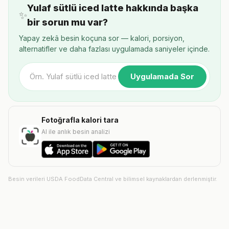
Yulaf sütlü iced latte hakkında başka
✨
bir sorun mu var?
Yapay zekâ besin koçuna sor — kalori, porsiyon,
alternatifler ve daha fazlası uygulamada saniyeler içinde.
Uygulamada Sor
Fotoğrafla kalori tara
AI ile anlık besin analizi
Besin verileri USDA FoodData Central ve bilimsel kaynaklardan derlenmiştir.