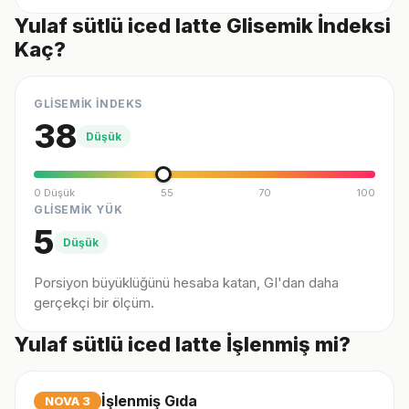
Yulaf sütlü iced latte Glisemik İndeksi
Kaç?
GLİSEMİK İNDEKS
38
Düşük
0 Düşük
55
70
100
GLİSEMİK YÜK
5
Düşük
Porsiyon büyüklüğünü hesaba katan, GI'dan daha
gerçekçi bir ölçüm.
Yulaf sütlü iced latte İşlenmiş mi?
İşlenmiş Gıda
NOVA
3