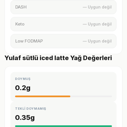
DASH
— Uygun değil
Keto
— Uygun değil
Low FODMAP
— Uygun değil
Yulaf sütlü iced latte Yağ Değerleri
DOYMUŞ
0.2
g
TEKLİ DOYMAMIŞ
0.35
g