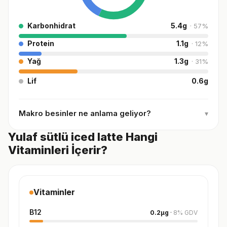
Karbonhidrat
5.4
g
·
57
%
Protein
1.1
g
·
12
%
Yağ
1.3
g
·
31
%
Lif
0.6
g
Makro besinler ne anlama geliyor?
▾
Yulaf sütlü iced latte Hangi
Vitaminleri İçerir?
Vitaminler
B12
0.2
µg
·
8
%
GDV