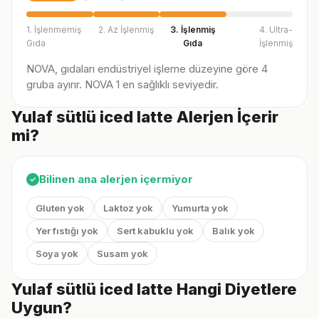
1. İşlenmemiş
2. Az İşlenmiş
3. İşlenmiş
4. Ultra-
Gıda
Gıda
İşlenmiş
NOVA, gıdaları endüstriyel işleme düzeyine göre 4
gruba ayırır. NOVA 1 en sağlıklı seviyedir.
Yulaf sütlü iced latte Alerjen İçerir
mi?
Bilinen ana alerjen içermiyor
✓
Gluten yok
Laktoz yok
Yumurta yok
Yer fıstığı yok
Sert kabuklu yok
Balık yok
Soya yok
Susam yok
Yulaf sütlü iced latte Hangi Diyetlere
Uygun?