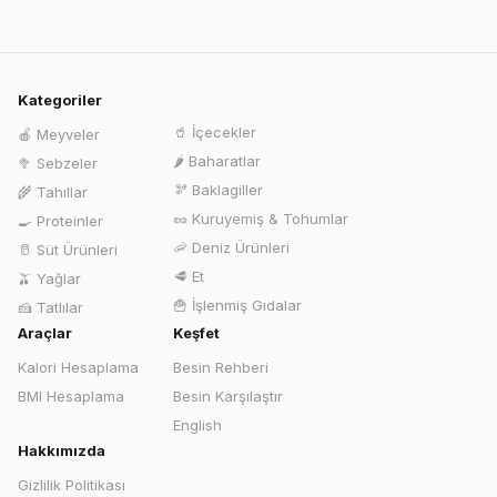
Kategoriler
🥤
İçecekler
🍎
Meyveler
🌶️
Baharatlar
🥦
Sebzeler
🫘
Baklagiller
🌾
Tahıllar
🥜
Kuruyemiş & Tohumlar
🍳
Proteinler
🦐
Deniz Ürünleri
🥛
Süt Ürünleri
🥩
Et
🫒
Yağlar
🍟
İşlenmiş Gıdalar
🍰
Tatlılar
Araçlar
Keşfet
Kalori Hesaplama
Besin Rehberi
BMI Hesaplama
Besin Karşılaştır
English
Hakkımızda
Gizlilik Politikası