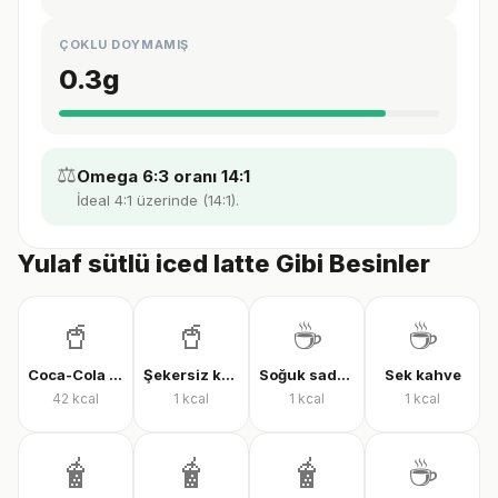
ÇOKLU DOYMAMIŞ
0.3
g
⚖️
Omega 6:3 oranı 14:1
İdeal 4:1 üzerinde (14:1).
Yulaf sütlü iced latte Gibi Besinler
🥤
🥤
☕
☕
Coca-Cola Classic
Şekersiz kola
Soğuk sade kahve
Sek kahve
42
kcal
1
kcal
1
kcal
1
kcal
🧋
🧋
🧋
☕