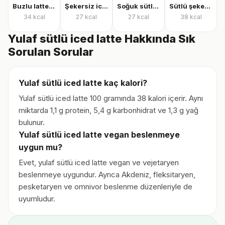
Buzlu latte şekersiz
Şekersiz iced latte
Soğuk sütlü kahve, şekersiz
Sütlü şekerli kahve
34
kcal
27
kcal
27
kcal
38
kcal
Yulaf sütlü iced latte Hakkında Sık
Sorulan Sorular
Yulaf sütlü iced latte kaç kalori?
Yulaf sütlü iced latte 100 gramında 38 kalori içerir. Aynı
miktarda 1,1 g protein, 5,4 g karbonhidrat ve 1,3 g yağ
bulunur.
Yulaf sütlü iced latte vegan beslenmeye
uygun mu?
Evet, yulaf sütlü iced latte vegan ve vejetaryen
beslenmeye uygundur. Ayrıca Akdeniz, fleksitaryen,
pesketaryen ve omnivor beslenme düzenleriyle de
uyumludur.