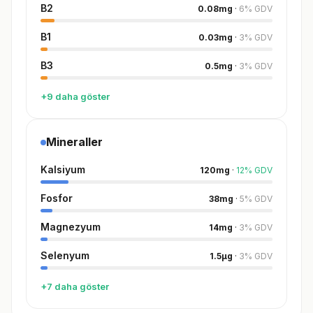
B2
0.08
mg
·
6
%
GDV
B1
0.03
mg
·
3
%
GDV
B3
0.5
mg
·
3
%
GDV
+9 daha göster
Mineraller
Kalsiyum
120
mg
·
12
%
GDV
Fosfor
38
mg
·
5
%
GDV
Magnezyum
14
mg
·
3
%
GDV
Selenyum
1.5
µg
·
3
%
GDV
+7 daha göster