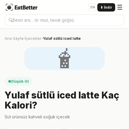
☰
EN
⬇
İndir
🔍
Ana Sayfa
İçecekler
Yulaf sütlü iced latte
›
›
🧋
Düşük GI
●
Yulaf sütlü iced latte Kaç
Kalori?
Süt ürünsüz kahveli soğuk içecek