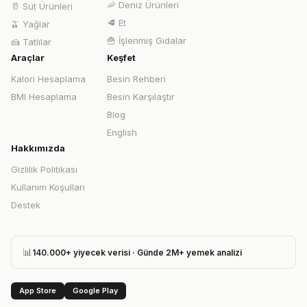
🦐
Deniz Ürünleri
🥛
Süt Ürünleri
🥩
Et
🫒
Yağlar
🍟
İşlenmiş Gıdalar
🍰
Tatlılar
Araçlar
Keşfet
Kalori Hesaplama
Besin Rehberi
BMI Hesaplama
Besin Karşılaştır
Blog
English
Hakkımızda
Gizlilik Politikası
Kullanım Koşulları
Destek
📊
140.000+ yiyecek verisi · Günde 2M+ yemek analizi
App Store
Google Play