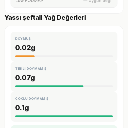
Low FODMAP
— Uygun değil
Yassı şeftali Yağ Değerleri
DOYMUŞ
0.02
g
TEKLİ DOYMAMIŞ
0.07
g
ÇOKLU DOYMAMIŞ
0.1
g