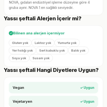
NOVA, gıdaları endüstriyel işleme düzeyine göre 4
gruba ayırır. NOVA 1 en sağlıklı seviyedir.
Yassı şeftali Alerjen İçerir mi?
Bilinen ana alerjen içermiyor
✓
Gluten yok
Laktoz yok
Yumurta yok
Yer fıstığı yok
Sert kabuklu yok
Balık yok
Soya yok
Susam yok
Yassı şeftali Hangi Diyetlere Uygun?
Vegan
✓ Uygun
Vejetaryen
✓ Uygun