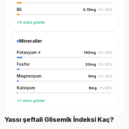
B5
0.15
mg
·
3
%
GDV
+9 daha göster
Mineraller
Potasyum
⭐
190
mg
·
6
%
GDV
Fosfor
20
mg
·
3
%
GDV
Magnezyum
9
mg
·
2
%
GDV
Kalsiyum
6
mg
·
1
%
GDV
+7 daha göster
Yassı şeftali Glisemik İndeksi Kaç?