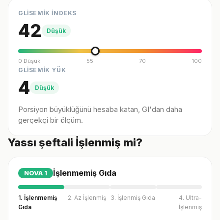
GLİSEMİK İNDEKS
42
Düşük
0 Düşük
55
70
100
GLİSEMİK YÜK
4
Düşük
Porsiyon büyüklüğünü hesaba katan, GI'dan daha
gerçekçi bir ölçüm.
Yassı şeftali İşlenmiş mi?
İşlenmemiş Gıda
NOVA
1
1. İşlenmemiş
2. Az İşlenmiş
3. İşlenmiş Gıda
4. Ultra-
Gıda
İşlenmiş