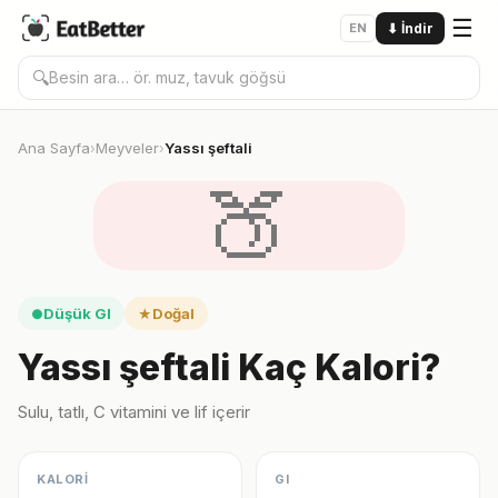
☰
EN
⬇
İndir
🔍
Ana Sayfa
Meyveler
Yassı şeftali
›
›
🍑
Düşük GI
Doğal
●
★
Yassı şeftali Kaç Kalori?
Sulu, tatlı, C vitamini ve lif içerir
KALORİ
GI