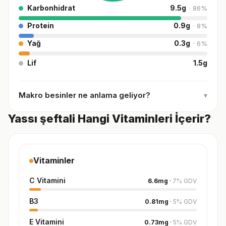
Karbonhidrat
9.5
g
·
86
%
Protein
0.9
g
·
8
%
Yağ
0.3
g
·
6
%
Lif
1.5
g
Makro besinler ne anlama geliyor?
▾
Yassı şeftali Hangi Vitaminleri İçerir?
Vitaminler
C Vitamini
6.6
mg
·
7
%
GDV
B3
0.81
mg
·
5
%
GDV
E Vitamini
0.73
mg
·
5
%
GDV