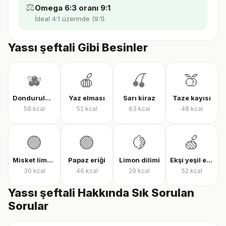
⚖️
Omega 6:3 oranı 9:1
İdeal 4:1 üzerinde (9:1).
Yassı şeftali Gibi Besinler
🫐
🍎
🍒
🍑
Dondurulmuş karışık meyve
Yaz elması
Sarı kiraz
Taze kayısı
58
kcal
52
kcal
63
kcal
48
kcal
🟢
🟢
🍋
🍏
Misket limonu
Papaz eriği
Limon dilimi
Ekşi yeşil elma
30
kcal
46
kcal
29
kcal
52
kcal
Yassı şeftali Hakkında Sık Sorulan
Sorular