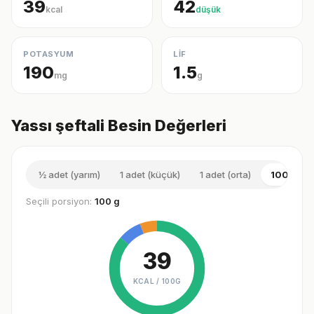
39
42
kcal
düşük
POTASYUM
LİF
190
1.5
mg
g
Yassı şeftali Besin Değerleri
½ adet (yarım)
1 adet (küçük)
1 adet (orta)
100 g
Seçili porsiyon:
100 g
39
KCAL /
100G