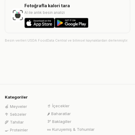
Fotoğrafla kalori tara
AI ile anlık besin analizi
Besin verileri USDA FoodData Central ve bilimsel kaynaklardan derlenmiştir.
Kategoriler
🥤
İçecekler
🍎
Meyveler
🌶️
Baharatlar
🥦
Sebzeler
🫘
Baklagiller
🌾
Tahıllar
🥜
Kuruyemiş & Tohumlar
🍳
Proteinler