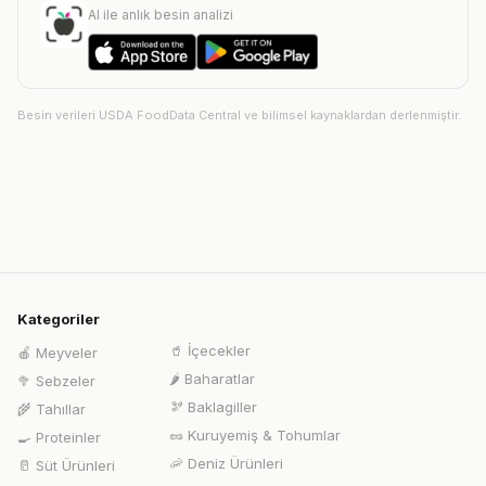
AI ile anlık besin analizi
Besin verileri USDA FoodData Central ve bilimsel kaynaklardan derlenmiştir.
Kategoriler
🥤
İçecekler
🍎
Meyveler
🌶️
Baharatlar
🥦
Sebzeler
🫘
Baklagiller
🌾
Tahıllar
🥜
Kuruyemiş & Tohumlar
🍳
Proteinler
🦐
Deniz Ürünleri
🥛
Süt Ürünleri