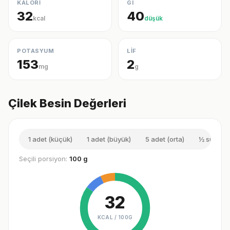
KALORİ
GI
32
40
kcal
düşük
POTASYUM
LİF
153
2
mg
g
Çilek Besin Değerleri
1 adet (küçük)
1 adet (büyük)
5 adet (orta)
½ su bard
Seçili porsiyon:
100 g
32
KCAL /
100G