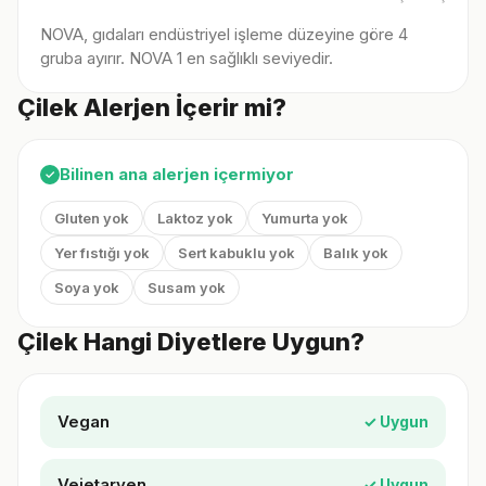
NOVA, gıdaları endüstriyel işleme düzeyine göre 4
gruba ayırır. NOVA 1 en sağlıklı seviyedir.
Çilek Alerjen İçerir mi?
Bilinen ana alerjen içermiyor
✓
Gluten yok
Laktoz yok
Yumurta yok
Yer fıstığı yok
Sert kabuklu yok
Balık yok
Soya yok
Susam yok
Çilek Hangi Diyetlere Uygun?
Vegan
✓ Uygun
Vejetaryen
✓ Uygun