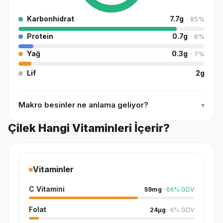
Karbonhidrat
7.7
g
·
85
%
Protein
0.7
g
·
8
%
Yağ
0.3
g
·
7
%
Lif
2
g
Makro besinler ne anlama geliyor?
▾
Çilek Hangi Vitaminleri İçerir?
Vitaminler
C Vitamini
59
mg
·
66
%
GDV
Folat
24
µg
·
6
%
GDV