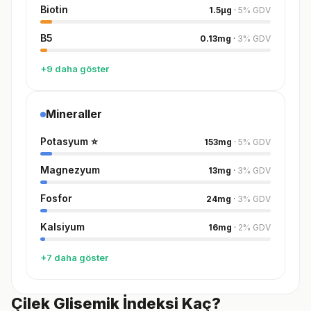
Biotin
1.5
µg
·
5
%
GDV
B5
0.13
mg
·
3
%
GDV
+9 daha göster
Mineraller
Potasyum
⭐
153
mg
·
5
%
GDV
Magnezyum
13
mg
·
3
%
GDV
Fosfor
24
mg
·
3
%
GDV
Kalsiyum
16
mg
·
2
%
GDV
+7 daha göster
Çilek Glisemik İndeksi Kaç?