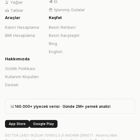
🥩
Et
🫒
Yağlar
🍟
İşlenmiş Gıdalar
🍰
Tatlılar
Araçlar
Keşfet
Kalori Hesaplama
Besin Rehberi
BMI Hesaplama
Besin Karşılaştır
Blog
English
Hakkımızda
Gizlilik Politikası
Kullanım Koşulları
Destek
📊
140.000+ yiyecek verisi · Günde 2M+ yemek analizi
App Store
Google Play
BETTER LABS YAZILIM TEKNOLOJİ ANONİM ŞİRKETİ
·
Akdeniz Mah.