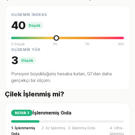
GLİSEMİK İNDEKS
40
Düşük
0 Düşük
55
70
100
GLİSEMİK YÜK
3
Düşük
Porsiyon büyüklüğünü hesaba katan, GI'dan daha
gerçekçi bir ölçüm.
Çilek İşlenmiş mi?
İşlenmemiş Gıda
NOVA
1
1. İşlenmemiş
2. Az İşlenmiş
3. İşlenmiş Gıda
4. Ultra-
Gıda
İşlenmiş