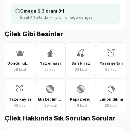
⚖️
Omega 6:3 oranı 3:1
İdeal 4:1 altında — iyi bir omega dengesi.
Çilek Gibi Besinler
🫐
🍎
🍒
🍑
Dondurulmuş karışık meyve
Yaz elması
Sarı kiraz
Yassı şeftali
58
kcal
52
kcal
63
kcal
39
kcal
🍑
🟢
🟢
🍋
Taze kayısı
Misket limonu
Papaz eriği
Limon dilimi
48
kcal
30
kcal
46
kcal
29
kcal
Çilek Hakkında Sık Sorulan Sorular