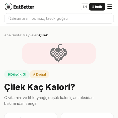
☰
EN
⬇
İndir
🔍
Ana Sayfa
Meyveler
Çilek
›
›
🍓
Düşük GI
Doğal
●
★
Çilek Kaç Kalori?
C vitamini ve lif kaynağı, düşük kalorili, antioksidan
bakımından zengin