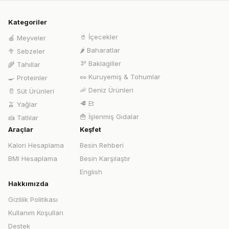
Kategoriler
🥤
İçecekler
🍎
Meyveler
🌶️
Baharatlar
🥦
Sebzeler
🫘
Baklagiller
🌾
Tahıllar
🥜
Kuruyemiş & Tohumlar
🍳
Proteinler
🦐
Deniz Ürünleri
🥛
Süt Ürünleri
🥩
Et
🫒
Yağlar
🍟
İşlenmiş Gıdalar
🍰
Tatlılar
Araçlar
Keşfet
Kalori Hesaplama
Besin Rehberi
BMI Hesaplama
Besin Karşılaştır
English
Hakkımızda
Gizlilik Politikası
Kullanım Koşulları
Destek