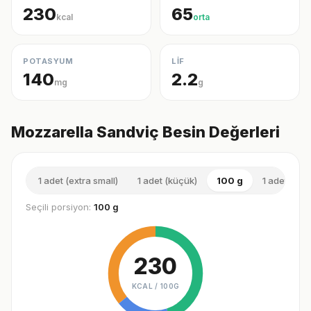
230
65
kcal
orta
POTASYUM
LİF
140
2.2
mg
g
Mozzarella Sandviç Besin Değerleri
1 adet (extra small)
1 adet (küçük)
100 g
1 adet (orta
Seçili porsiyon:
100 g
230
KCAL /
100G