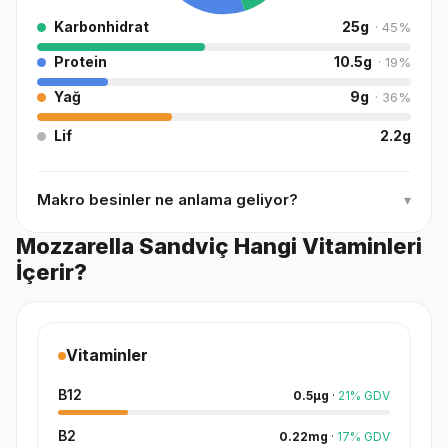
Karbonhidrat
25
g
·
45
%
Protein
10.5
g
·
19
%
Yağ
9
g
·
36
%
Lif
2.2
g
Makro besinler ne anlama geliyor?
▾
Mozzarella Sandviç Hangi Vitaminleri
İçerir?
Vitaminler
B12
0.5
µg
·
21
%
GDV
B2
0.22
mg
·
17
%
GDV