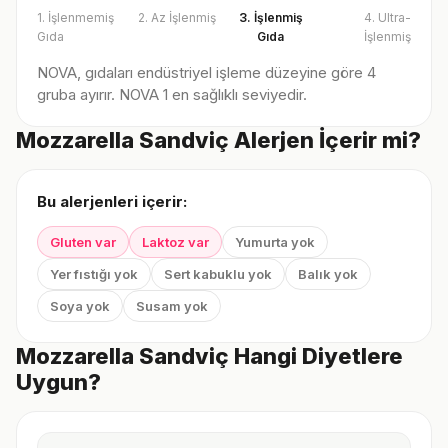
1. İşlenmemiş
2. Az İşlenmiş
3. İşlenmiş
4. Ultra-
Gıda
Gıda
İşlenmiş
NOVA, gıdaları endüstriyel işleme düzeyine göre 4
gruba ayırır. NOVA 1 en sağlıklı seviyedir.
Mozzarella Sandviç Alerjen İçerir mi?
Bu alerjenleri içerir:
Gluten var
Laktoz var
Yumurta yok
Yer fıstığı yok
Sert kabuklu yok
Balık yok
Soya yok
Susam yok
Mozzarella Sandviç Hangi Diyetlere
Uygun?