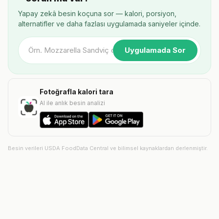
Yapay zekâ besin koçuna sor — kalori, porsiyon,
alternatifler ve daha fazlası uygulamada saniyeler içinde.
Uygulamada Sor
Fotoğrafla kalori tara
AI ile anlık besin analizi
Besin verileri USDA FoodData Central ve bilimsel kaynaklardan derlenmiştir.