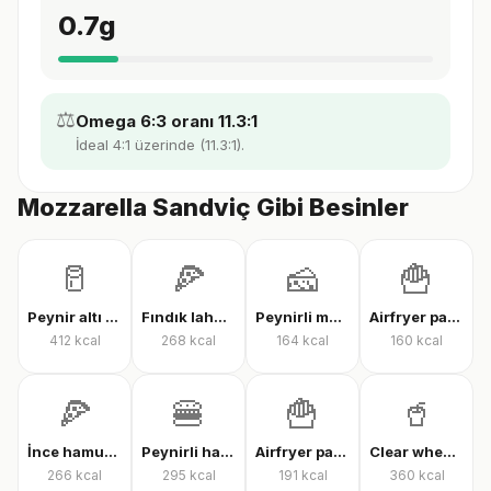
0.7
g
⚖️
Omega 6:3 oranı 11.3:1
İdeal 4:1 üzerinde (11.3:1).
Mozzarella Sandviç Gibi Besinler
🥛
🍕
🧀
🍟
Peynir altı suyu protein tozu
Fındık lahmacun
Peynirli makarna
Airfryer patates kızartması
412
kcal
268
kcal
164
kcal
160
kcal
🍕
🍔
🍟
🥤
İnce hamur karışık pizza
Peynirli hamburger
Airfryer patates kızartması
Clear whey protein
266
kcal
295
kcal
191
kcal
360
kcal