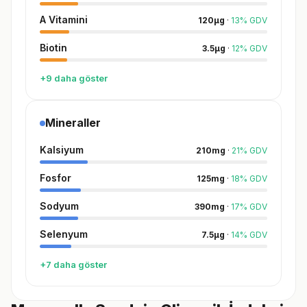
A Vitamini
120
µg
·
13
%
GDV
Biotin
3.5
µg
·
12
%
GDV
+9 daha göster
Mineraller
Kalsiyum
210
mg
·
21
%
GDV
Fosfor
125
mg
·
18
%
GDV
Sodyum
390
mg
·
17
%
GDV
Selenyum
7.5
µg
·
14
%
GDV
+7 daha göster