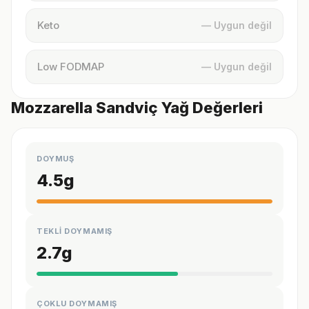
Keto
— Uygun değil
Low FODMAP
— Uygun değil
Mozzarella Sandviç Yağ Değerleri
DOYMUŞ
4.5
g
TEKLİ DOYMAMIŞ
2.7
g
ÇOKLU DOYMAMIŞ