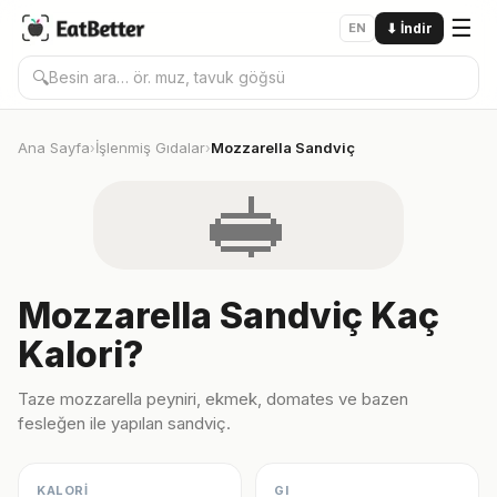
☰
EN
⬇
İndir
🔍
Ana Sayfa
İşlenmiş Gıdalar
Mozzarella Sandviç
›
›
🥪
Mozzarella Sandviç Kaç
Kalori?
Taze mozzarella peyniri, ekmek, domates ve bazen
fesleğen ile yapılan sandviç.
KALORİ
GI