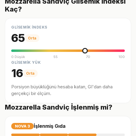
Mozzarella Sandviç Glisemik İndeksi
Kaç?
GLİSEMİK İNDEKS
65
Orta
0 Düşük
55
70
100
GLİSEMİK YÜK
16
Orta
Porsiyon büyüklüğünü hesaba katan, GI'dan daha
gerçekçi bir ölçüm.
Mozzarella Sandviç İşlenmiş mi?
İşlenmiş Gıda
NOVA
3