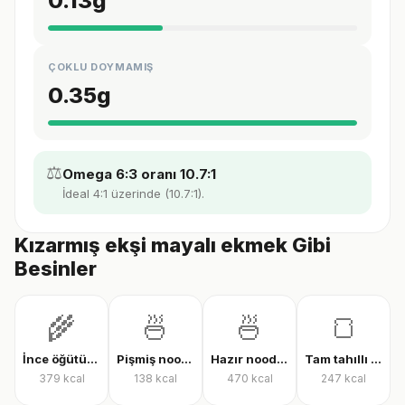
0.13
g
ÇOKLU DOYMAMIŞ
0.35
g
⚖️
Omega 6:3 oranı 10.7:1
İdeal 4:1 üzerinde (10.7:1).
Kızarmış ekşi mayalı ekmek Gibi
Besinler
🌾
🍜
🍜
🍞
İnce öğütülmüş yulaf (çiğ)
Pişmiş noodle
Hazır noodle (kuru)
Tam tahıllı tam buğday ekmeği
379
kcal
138
kcal
470
kcal
247
kcal