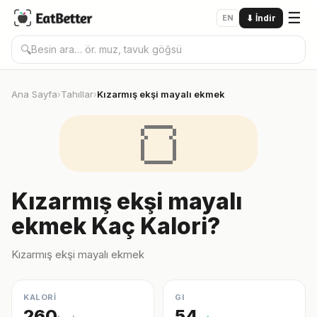
☰
EN
⬇
İndir
🔍
Ana Sayfa
Tahıllar
Kızarmış ekşi mayalı ekmek
›
›
🍞
Kızarmış ekşi mayalı
ekmek Kaç Kalori?
Kızarmış ekşi mayalı ekmek
KALORİ
GI
260
54