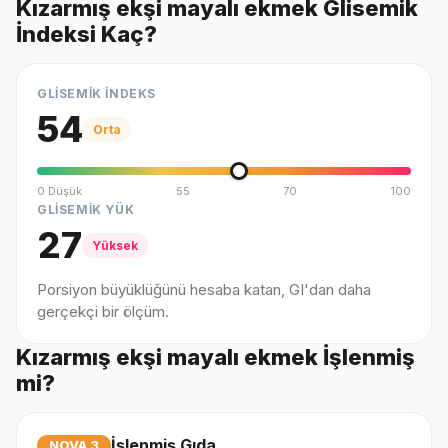
Kızarmış ekşi mayalı ekmek Glisemik
İndeksi Kaç?
GLİSEMİK İNDEKS
54
Orta
0 Düşük
55
70
100
GLİSEMİK YÜK
27
Yüksek
Porsiyon büyüklüğünü hesaba katan, GI'dan daha
gerçekçi bir ölçüm.
Kızarmış ekşi mayalı ekmek İşlenmiş
mi?
İşlenmiş Gıda
NOVA
3