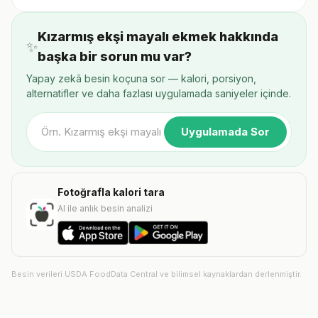
Kızarmış ekşi mayalı ekmek hakkında
✨
başka bir sorun mu var?
Yapay zekâ besin koçuna sor — kalori, porsiyon,
alternatifler ve daha fazlası uygulamada saniyeler içinde.
Uygulamada Sor
Fotoğrafla kalori tara
AI ile anlık besin analizi
Besin verileri USDA FoodData Central ve bilimsel kaynaklardan derlenmiştir.