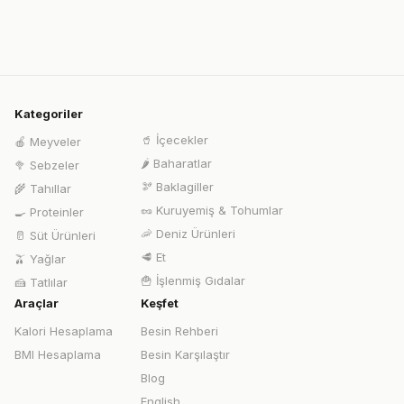
Kategoriler
🥤
İçecekler
🍎
Meyveler
🌶️
Baharatlar
🥦
Sebzeler
🫘
Baklagiller
🌾
Tahıllar
🥜
Kuruyemiş & Tohumlar
🍳
Proteinler
🦐
Deniz Ürünleri
🥛
Süt Ürünleri
🥩
Et
🫒
Yağlar
🍟
İşlenmiş Gıdalar
🍰
Tatlılar
Araçlar
Keşfet
Kalori Hesaplama
Besin Rehberi
BMI Hesaplama
Besin Karşılaştır
Blog
English