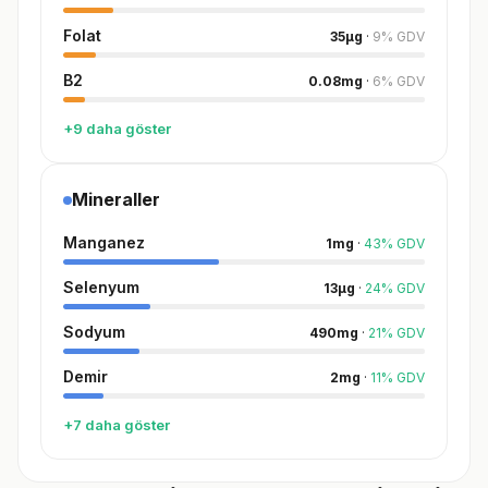
Folat
35
µg
·
9
%
GDV
B2
0.08
mg
·
6
%
GDV
+9 daha göster
Mineraller
Manganez
1
mg
·
43
%
GDV
Selenyum
13
µg
·
24
%
GDV
Sodyum
490
mg
·
21
%
GDV
Demir
2
mg
·
11
%
GDV
+7 daha göster