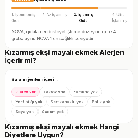
1. İşlenmemiş
2. Az İşlenmiş
3. İşlenmiş
4. Ultra-
Gıda
Gıda
İşlenmiş
NOVA, gıdaları endüstriyel işleme düzeyine göre 4
gruba ayırır. NOVA 1 en sağlıklı seviyedir.
Kızarmış ekşi mayalı ekmek Alerjen
İçerir mi?
Bu alerjenleri içerir:
Gluten var
Laktoz yok
Yumurta yok
Yer fıstığı yok
Sert kabuklu yok
Balık yok
Soya yok
Susam yok
Kızarmış ekşi mayalı ekmek Hangi
Diyetlere Uygun?