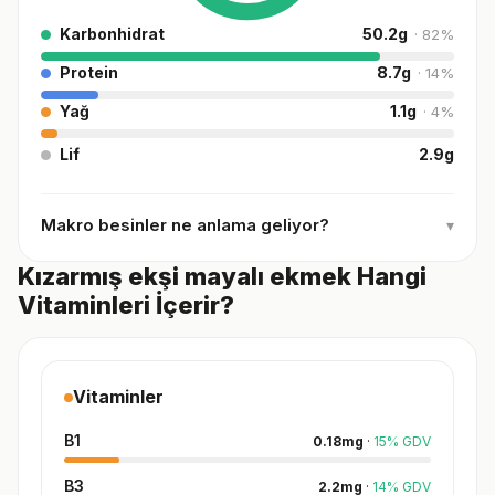
Karbonhidrat
50.2
g
·
82
%
Protein
8.7
g
·
14
%
Yağ
1.1
g
·
4
%
Lif
2.9
g
Makro besinler ne anlama geliyor?
▾
Kızarmış ekşi mayalı ekmek Hangi
Vitaminleri İçerir?
Vitaminler
B1
0.18
mg
·
15
%
GDV
B3
2.2
mg
·
14
%
GDV