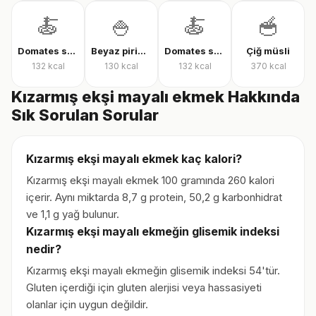
🍝
🍚
🍝
🥣
Domates soslu farfalle makarna
Beyaz pirinç, pişmiş
Domates soslu rigatoni
Çiğ müsli
132
kcal
130
kcal
132
kcal
370
kcal
Kızarmış ekşi mayalı ekmek Hakkında
Sık Sorulan Sorular
Kızarmış ekşi mayalı ekmek kaç kalori?
Kızarmış ekşi mayalı ekmek 100 gramında 260 kalori
içerir. Aynı miktarda 8,7 g protein, 50,2 g karbonhidrat
ve 1,1 g yağ bulunur.
Kızarmış ekşi mayalı ekmeğin glisemik indeksi
nedir?
Kızarmış ekşi mayalı ekmeğin glisemik indeksi 54'tür.
Gluten içerdiği için gluten alerjisi veya hassasiyeti
olanlar için uygun değildir.