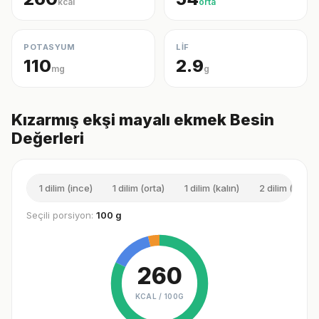
kcal
orta
POTASYUM
LİF
110
2.9
mg
g
Kızarmış ekşi mayalı ekmek Besin
Değerleri
1 dilim (ince)
1 dilim (orta)
1 dilim (kalın)
2 dilim (orta)
Seçili porsiyon:
100 g
260
KCAL /
100G