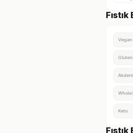
Fıstık
Vegan
Gluten
Akdeni
Whole
Keto
Fıstık