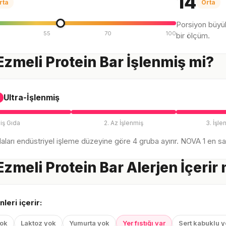
14
rta
Orta
Porsiyon büyü
55
70
100
bir ölçüm.
 Ezmeli Protein Bar İşlenmiş mi?
Ultra-İşlenmiş
iş Gıda
2. Az İşlenmiş
3. İşle
ları endüstriyel işleme düzeyine göre 4 gruba ayırır. NOVA 1 en sağl
 Ezmeli Protein Bar Alerjen İçerir
nleri içerir:
yok
Laktoz yok
Yumurta yok
Yer fıstığı var
Sert kabuklu 