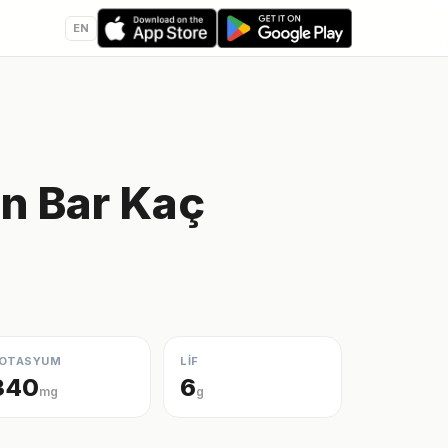
EN
in Bar Kaç
OTASYUM
LİF
340
6
mg
g