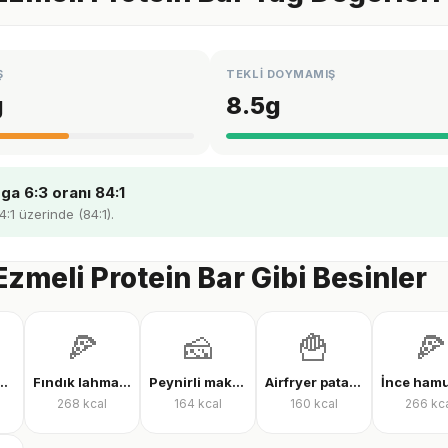
Ş
TEKLİ DOYMAMIŞ
g
8.5
g
a 6:3 oranı 84:1
4:1 üzerinde (84:1).
 Ezmeli Protein Bar Gibi Besinler
🍕
🧀
🍟
🍕
tı suyu protein tozu
Fındık lahmacun
Peynirli makarna
Airfryer patates kızartması
268
kcal
164
kcal
160
kcal
266
kc