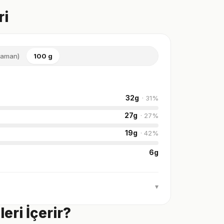
ri
caman)
100 g
32
g
·
31
%
27
g
·
27
%
19
g
·
42
%
6
g
▾
eri İçerir?