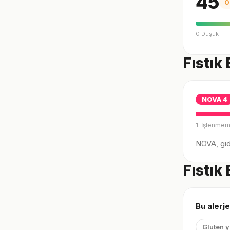
45
O
0 Düşük
Fıstık
NOVA
4
1. İşlenmem
NOVA, gıda
Fıstık
Bu alerje
Gluten 