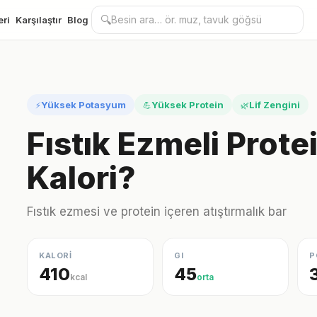
🔍
eri
Karşılaştır
Blog
Yüksek Potasyum
Yüksek Protein
Lif Zengini
⚡
💪
🌿
Fıstık Ezmeli Prote
Kalori?
Fıstık ezmesi ve protein içeren atıştırmalık bar
KALORİ
GI
P
410
45
kcal
orta