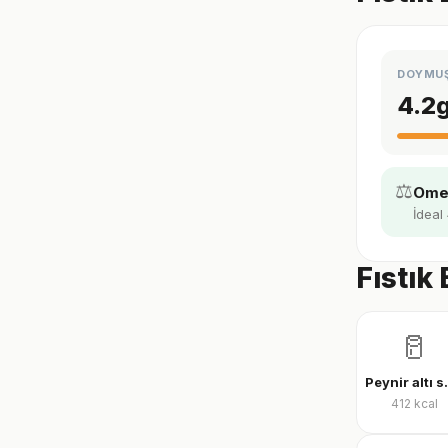
DOYMU
4.2
⚖️
Omeg
İdeal 
Fıstık
🥛
Peynir al
412
kcal