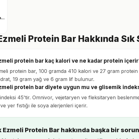
Clear whey protein
 Ezmeli Protein Bar Hakkında Sık
zmeli protein bar kaç kalori ve ne kadar protein içerir
zmeli protein bar, 100 gramda 410 kalori ve 27 gram protein 
drat, 19 gram yağ ve 6 gram lif bulunur.
ezmeli protein bar diyete uygun mu ve glisemik indek
 indeksi 45'tir. Omnivor, vejetaryen ve fleksitaryen beslenm
e yer fıstığı ile soya alerjenleri içerir.
k Ezmeli Protein Bar hakkında başka bir soru