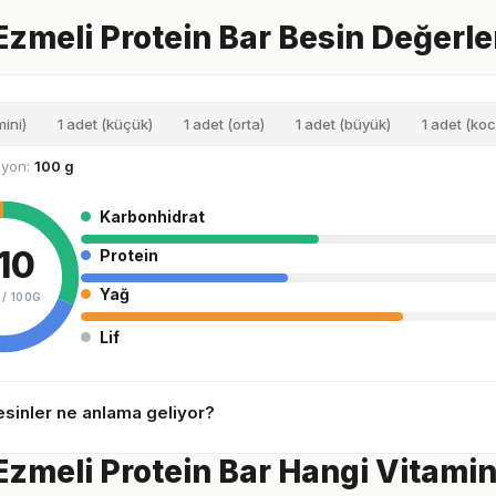
 Ezmeli Protein Bar Besin Değerle
mini)
1 adet (küçük)
1 adet (orta)
1 adet (büyük)
1 adet (ko
siyon:
100 g
Karbonhidrat
10
Protein
Yağ
 /
100G
Lif
sinler ne anlama geliyor?
 Ezmeli Protein Bar Hangi Vitaminl