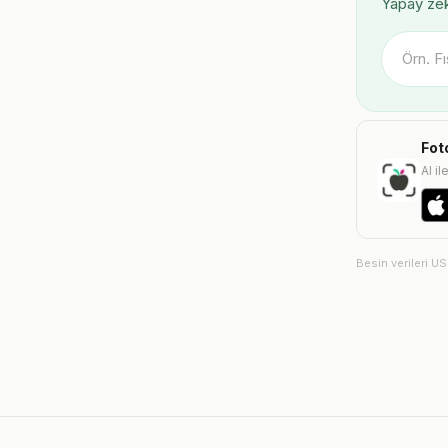
Yapay zek
Fot
AI il
Besin verileri U