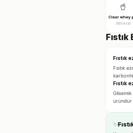
🥤
360
kcal
Fıstık
Fıstık e
Fıstık e
karbonhi
Fıstık 
Glisemik
üründür v
✨
Fıstı