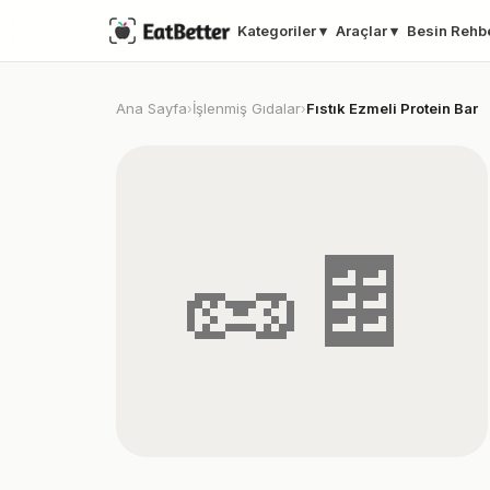
Kategoriler ▾
Araçlar ▾
Besin Rehb
Ana Sayfa
İşlenmiş Gıdalar
Fıstık Ezmeli Protein Bar
›
›
🥜🍫