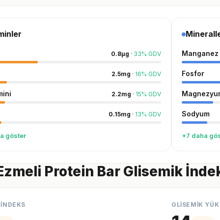
minler
Minerall
Manganez
0.8
µg
·
33
%
GDV
Fosfor
2.5
mg
·
16
%
GDV
mini
Magnezyu
2.2
mg
·
15
%
GDV
Sodyum
0.15
mg
·
13
%
GDV
a göster
+7 daha gös
 Ezmeli Protein Bar Glisemik İnde
 İNDEKS
GLİSEMİK YÜK