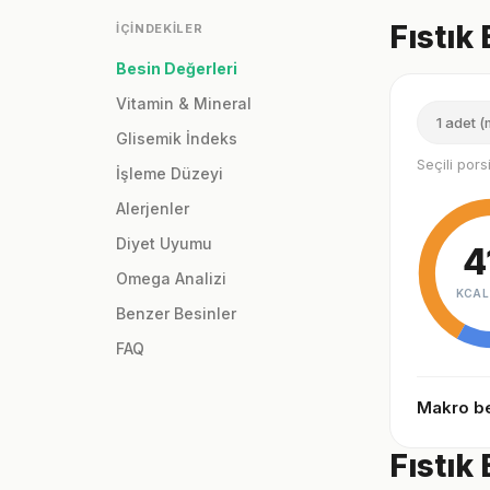
Fıstık
İÇINDEKILER
Besin Değerleri
Vitamin & Mineral
1 adet (
Glisemik İndeks
Seçili por
İşleme Düzeyi
Alerjenler
Diyet Uyumu
4
Omega Analizi
KCAL
Benzer Besinler
FAQ
Makro be
Fıstık