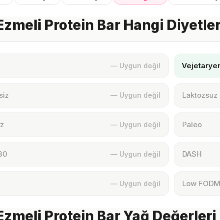
 Ezmeli Protein Bar Hangi Diyetl
Vejetarye
— Uygun değil
siz
Laktozsuz
— Uygun değil
z
Paleo
— Uygun değil
30
DASH
— Uygun değil
Low FOD
— Uygun değil
 Ezmeli Protein Bar Yağ Değerleri