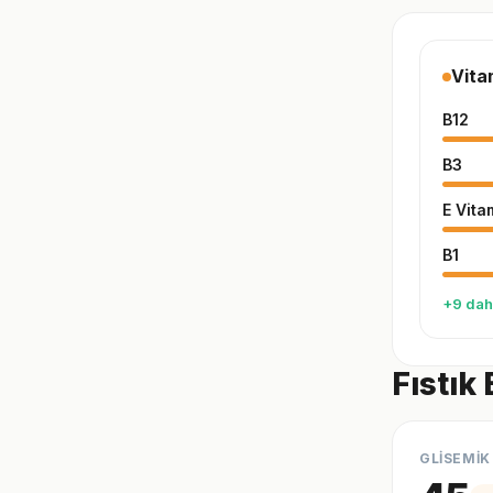
Vita
B12
B3
E Vita
B1
+9 dah
Fıstık
GLİSEMİK