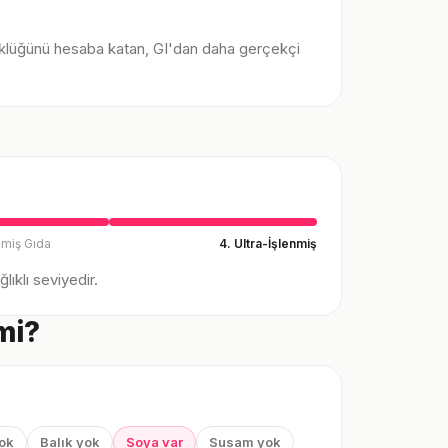
klüğünü hesaba katan, GI'dan daha gerçekçi
nmiş Gıda
4. Ultra-İşlenmiş
ıklı seviyedir.
 mi?
yok
Balık yok
Soya var
Susam yok