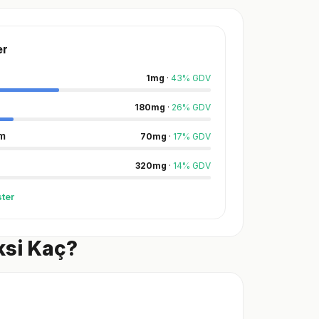
er
1
mg
·
43
%
GDV
180
mg
·
26
%
GDV
m
70
mg
·
17
%
GDV
320
mg
·
14
%
GDV
ter
ksi Kaç?