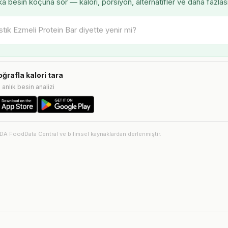
â besin koçuna sor — kalori, porsiyon, alternatifler ve daha fazlas
oğrafla kalori tara
e anlık besin analizi
SDA FoodData Central ve bilimsel kaynaklardan derlenmiştir.