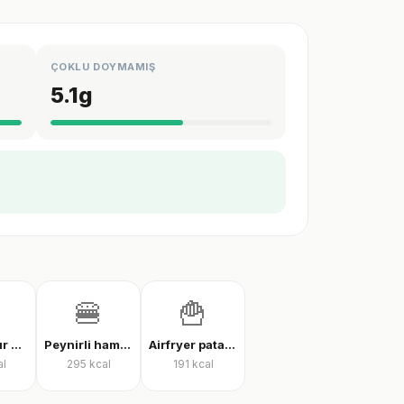
ÇOKLU DOYMAMIŞ
5.1
g
🍔
🍟
İnce hamur karışık pizza
Peynirli hamburger
Airfryer patates kızartması
al
295
kcal
191
kcal