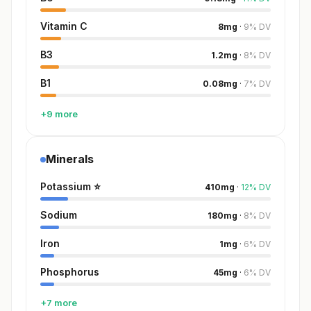
Vitamin C
8
mg
·
9
%
DV
B3
1.2
mg
·
8
%
DV
B1
0.08
mg
·
7
%
DV
+9 more
Minerals
Potassium
⭐
410
mg
·
12
%
DV
Sodium
180
mg
·
8
%
DV
Iron
1
mg
·
6
%
DV
Phosphorus
45
mg
·
6
%
DV
+7 more