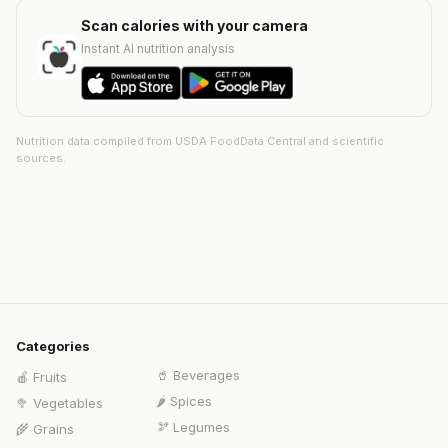
Scan calories with your camera
Instant AI nutrition analysis
Nutrition data compiled from USDA FoodData Central and scientific
sources.
Categories
🥤
Beverages
🍎
Fruits
🌶️
Spices
🥦
Vegetables
🫘
Legumes
🌾
Grains