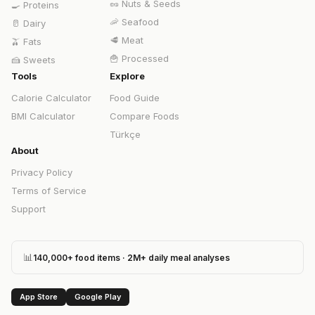
🥜
Nuts & Seeds
🍳
Proteins
🦐
Seafood
🥛
Dairy
🥩
Meat
🫒
Fats
🍟
Processed
🍰
Sweets
Tools
Explore
Calorie Calculator
Food Guide
BMI Calculator
Compare Foods
Türkçe
About
Privacy Policy
Terms of Service
Support
📊
140,000+ food items · 2M+ daily meal analyses
App Store
Google Play