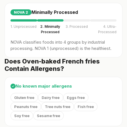
Minimally Processed
NOVA
2
1. Unprocessed
2. Minimally
3. Processed
4. Ultra-
Processed
Processed
NOVA classifies foods into 4 groups by industrial
processing. NOVA 1 (unprocessed) is the healthiest.
Does Oven-baked French fries
Contain Allergens?
No known major allergens
✓
Gluten free
Dairy free
Eggs free
Peanuts free
Tree nuts free
Fish free
Soy free
Sesame free