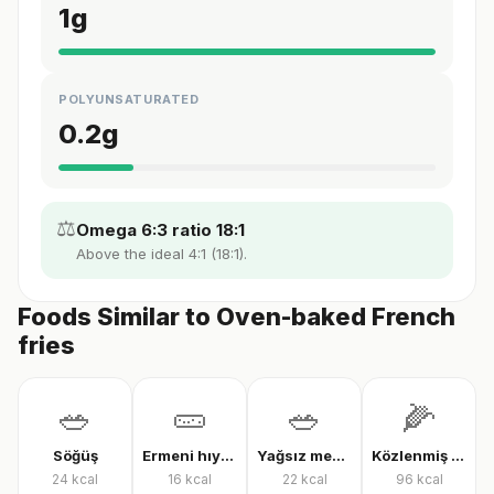
1
g
POLYUNSATURATED
0.2
g
⚖️
Omega 6:3 ratio 18:1
Above the ideal 4:1 (18:1).
Foods Similar to Oven-baked French
fries
🥗
🥒
🥗
🌽
Söğüş
Ermeni hıyarı
Yağsız mevsim salatası
Közlenmiş mısır
24
kcal
16
kcal
22
kcal
96
kcal