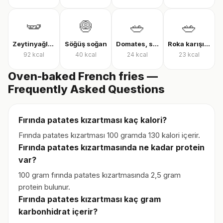
🫛
🧅
🥗
🥗
Zeytinyağlı çalı fasulyesi
Söğüş soğan
Domates, salatalık ve biber salatası
Roka karışık yeşillik
92
kcal
40
kcal
24
kcal
23
kcal
Oven-baked French fries —
Frequently Asked Questions
Fırında patates kızartması kaç kalori?
Fırında patates kızartması 100 gramda 130 kalori içerir.
Fırında patates kızartmasında ne kadar protein
var?
100 gram fırında patates kızartmasında 2,5 gram
protein bulunur.
Fırında patates kızartması kaç gram
karbonhidrat içerir?