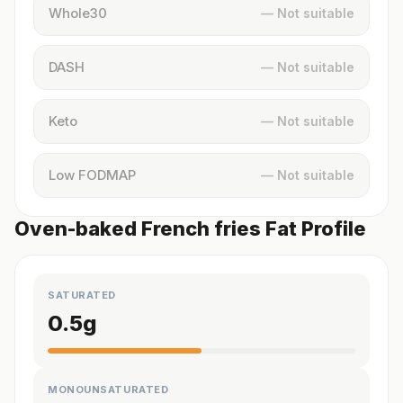
Whole30
— Not suitable
DASH
— Not suitable
Keto
— Not suitable
Low FODMAP
— Not suitable
Oven-baked French fries Fat Profile
SATURATED
0.5
g
MONOUNSATURATED