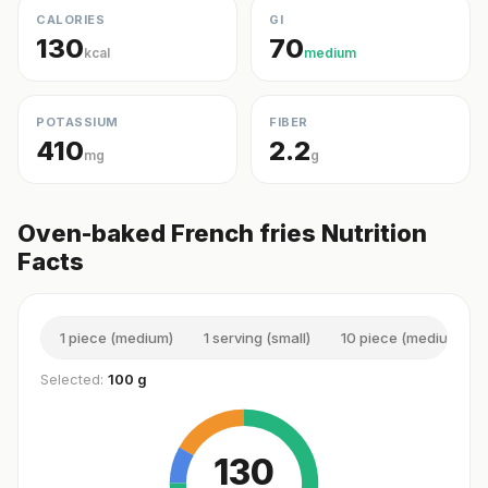
CALORIES
GI
130
70
kcal
medium
POTASSIUM
FIBER
410
2.2
mg
g
Oven-baked French fries Nutrition
Facts
1 piece (medium)
1 serving (small)
10 piece (medium)
Selected:
100 g
130