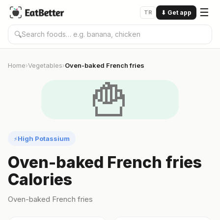
☰
TR
⬇
Get app
🔍
Home
Vegetables
Oven-baked French fries
›
›
🍟
High Potassium
⚡
Oven-baked French fries
Calories
Oven-baked French fries