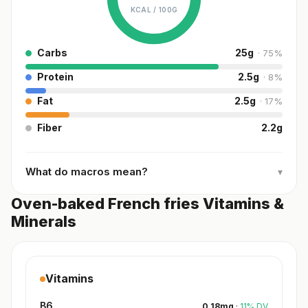
KCAL /
100G
Carbs
25
g
·
75
%
Protein
2.5
g
·
8
%
Fat
2.5
g
·
17
%
Fiber
2.2
g
What do macros mean?
▾
Oven-baked French fries Vitamins &
Minerals
Vitamins
B6
0.18
mg
·
11
%
DV