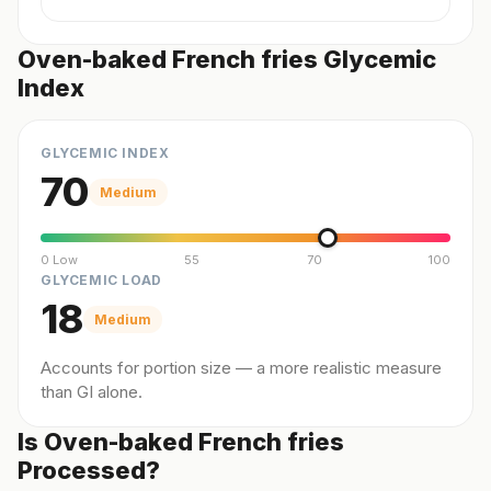
Oven-baked French fries Glycemic
Index
GLYCEMIC INDEX
70
Medium
0 Low
55
70
100
GLYCEMIC LOAD
18
Medium
Accounts for portion size — a more realistic measure
than GI alone.
Is Oven-baked French fries
Processed?