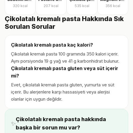
320
kcal
207
kcal
535
kcal
356
kcal
Çikolatalı kremalı pasta Hakkında Sık
Sorulan Sorular
Çikolatalı kremalı pasta kaç kalori?
Çikolatalı kremalı pasta 100 gramında 350 kalori içerir.
Aynı porsiyonda 19 g yağ ve 41 g karbonhidrat bulunur.
Çikolatalı kremalı pasta gluten veya süt içerir
mi?
Evet, çikolatalı kremalı pasta gluten, yumurta ve süt
içerir. Bu alerjenlere karşı hassasiyeti veya alerjisi
olanlar için uygun değildir.
Çikolatalı kremalı pasta hakkında
✨
başka bir sorun mu var?