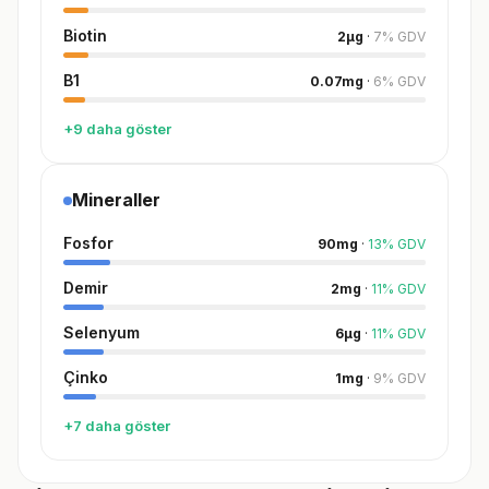
Biotin
2
µg
·
7
%
GDV
B1
0.07
mg
·
6
%
GDV
+9 daha göster
Mineraller
Fosfor
90
mg
·
13
%
GDV
Demir
2
mg
·
11
%
GDV
Selenyum
6
µg
·
11
%
GDV
Çinko
1
mg
·
9
%
GDV
+7 daha göster