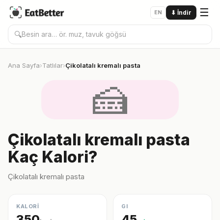
☰
EN
⬇
İndir
🔍
Ana Sayfa
Tatlılar
Çikolatalı kremalı pasta
›
›
🍰
Çikolatalı kremalı pasta
Kaç Kalori?
Çikolatalı kremalı pasta
KALORİ
GI
350
45