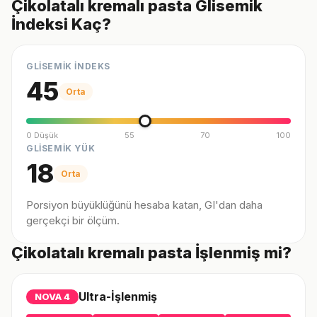
Çikolatalı kremalı pasta Glisemik
İndeksi Kaç?
GLİSEMİK İNDEKS
45
Orta
0 Düşük
55
70
100
GLİSEMİK YÜK
18
Orta
Porsiyon büyüklüğünü hesaba katan, GI'dan daha
gerçekçi bir ölçüm.
Çikolatalı kremalı pasta İşlenmiş mi?
Ultra-İşlenmiş
NOVA
4