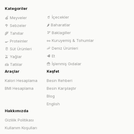
Kategoriler
🥤
İçecekler
🍎
Meyveler
🌶️
Baharatlar
🥦
Sebzeler
🫘
Baklagiller
🌾
Tahıllar
🥜
Kuruyemiş & Tohumlar
🍳
Proteinler
🦐
Deniz Ürünleri
🥛
Süt Ürünleri
🥩
Et
🫒
Yağlar
🍟
İşlenmiş Gıdalar
🍰
Tatlılar
Araçlar
Keşfet
Kalori Hesaplama
Besin Rehberi
BMI Hesaplama
Besin Karşılaştır
Blog
English
Hakkımızda
Gizlilik Politikası
Kullanım Koşulları