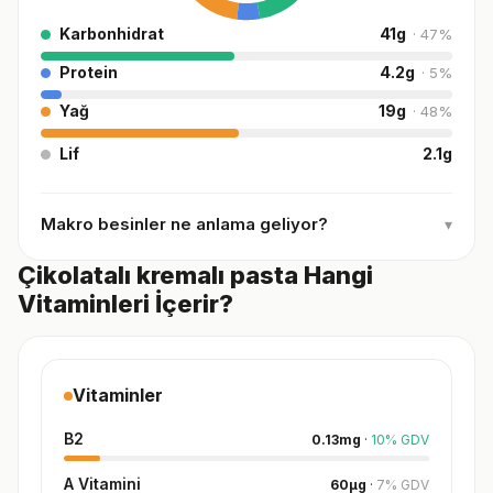
Karbonhidrat
41
g
·
47
%
Protein
4.2
g
·
5
%
Yağ
19
g
·
48
%
Lif
2.1
g
Makro besinler ne anlama geliyor?
▾
Çikolatalı kremalı pasta Hangi
Vitaminleri İçerir?
Vitaminler
B2
0.13
mg
·
10
%
GDV
A Vitamini
60
µg
·
7
%
GDV