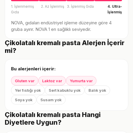
1. İşlenmemiş
2. Az İşlenmiş
3. İşlenmiş Gıda
4. Ultra-
Gıda
İşlenmiş
NOVA, gıdaları endüstriyel işleme düzeyine göre 4
gruba ayırır. NOVA 1 en sağlıklı seviyedir.
Çikolatalı kremalı pasta Alerjen İçerir
mi?
Bu alerjenleri içerir:
Gluten var
Laktoz var
Yumurta var
Yer fıstığı yok
Sert kabuklu yok
Balık yok
Soya yok
Susam yok
Çikolatalı kremalı pasta Hangi
Diyetlere Uygun?