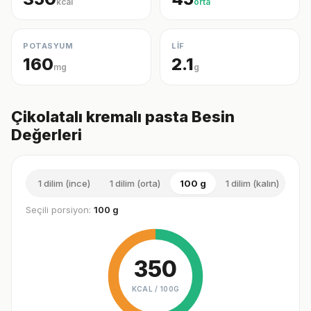
kcal
orta
POTASYUM
LİF
160
2.1
mg
g
Çikolatalı kremalı pasta Besin
Değerleri
1 dilim (ince)
1 dilim (orta)
100 g
1 dilim (kalın)
1 
Seçili porsiyon:
100 g
350
KCAL /
100G