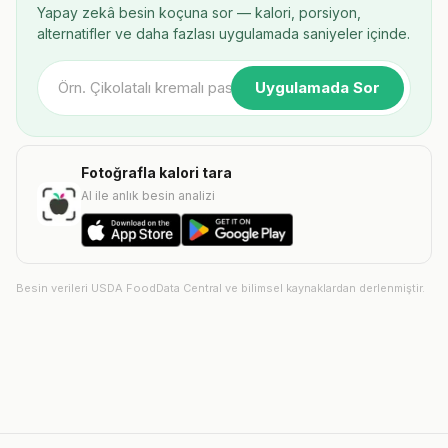
Yapay zekâ besin koçuna sor — kalori, porsiyon,
alternatifler ve daha fazlası uygulamada saniyeler içinde.
Uygulamada Sor
Fotoğrafla kalori tara
AI ile anlık besin analizi
Besin verileri USDA FoodData Central ve bilimsel kaynaklardan derlenmiştir.