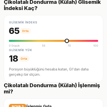
Çikolatalı Dondurma (Külah) Glisemik
İndeksi Kaç?
GLİSEMİK İNDEKS
65
Orta
0 Düşük
55
70
100
GLİSEMİK YÜK
18
Orta
Porsiyon büyüklüğünü hesaba katan, GI'dan daha
gerçekçi bir ölçüm.
Çikolatalı Dondurma (Külah) İşlenmiş
mi?
İşlenmiş Gıda
NOVA
3