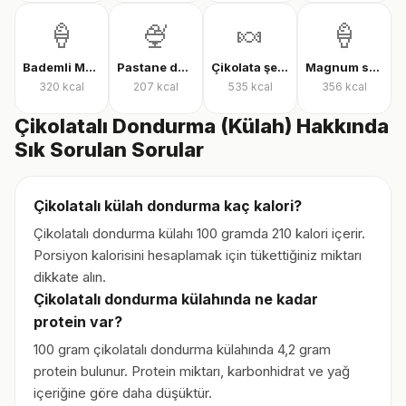
🍦
🍨
🍬
🍦
Bademli Magnum dondurma
Pastane dondurması
Çikolata şekeri
Magnum sandviç bademli dondurma
320
kcal
207
kcal
535
kcal
356
kcal
Çikolatalı Dondurma (Külah) Hakkında
Sık Sorulan Sorular
Çikolatalı külah dondurma kaç kalori?
Çikolatalı dondurma külahı 100 gramda 210 kalori içerir.
Porsiyon kalorisini hesaplamak için tükettiğiniz miktarı
dikkate alın.
Çikolatalı dondurma külahında ne kadar
protein var?
100 gram çikolatalı dondurma külahında 4,2 gram
protein bulunur. Protein miktarı, karbonhidrat ve yağ
içeriğine göre daha düşüktür.