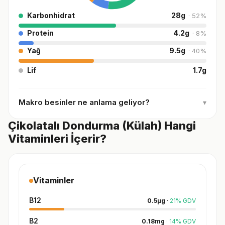
Karbonhidrat
28
g
·
52
%
Protein
4.2
g
·
8
%
Yağ
9.5
g
·
40
%
Lif
1.7
g
Makro besinler ne anlama geliyor?
▾
Çikolatalı Dondurma (Külah) Hangi
Vitaminleri İçerir?
Vitaminler
B12
0.5
µg
·
21
%
GDV
B2
0.18
mg
·
14
%
GDV