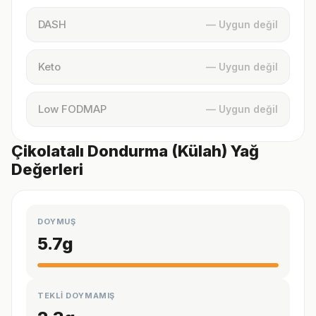
DASH
— Uygun değil
Keto
— Uygun değil
Low FODMAP
— Uygun değil
Çikolatalı Dondurma (Külah) Yağ
Değerleri
DOYMUŞ
5.7
g
TEKLİ DOYMAMIŞ