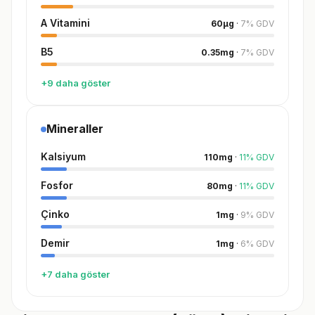
A Vitamini
60
µg
·
7
%
GDV
B5
0.35
mg
·
7
%
GDV
+9 daha göster
Mineraller
Kalsiyum
110
mg
·
11
%
GDV
Fosfor
80
mg
·
11
%
GDV
Çinko
1
mg
·
9
%
GDV
Demir
1
mg
·
6
%
GDV
+7 daha göster