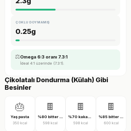
2.3
g
ÇOKLU DOYMAMIŞ
0.25
g
⚖️
Omega 6:3 oranı 7.3:1
İdeal 4:1 üzerinde (7.3:1).
Çikolatalı Dondurma (Külah) Gibi
Besinler
🎂
🍫
🍫
🍫
Yaş pasta
%80 bitter çikolata
%70 kakaolu bitter çikolata
%85 bitter çikolata
350
kcal
598
kcal
598
kcal
600
kcal