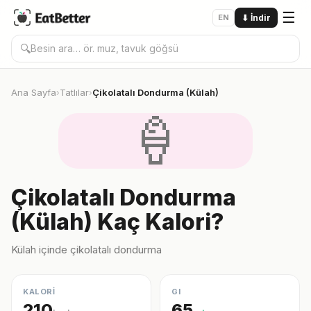
☰
EN
⬇
İndir
🔍
Ana Sayfa
Tatlılar
Çikolatalı Dondurma (Külah)
›
›
🍦
Çikolatalı Dondurma
(Külah) Kaç Kalori?
Külah içinde çikolatalı dondurma
KALORİ
GI
210
65