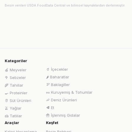
Besin verileri USDA FoodData Central ve bilimsel kaynaklardan derlenmiştir.
Kategoriler
🥤
İçecekler
🍎
Meyveler
🌶️
Baharatlar
🥦
Sebzeler
🫘
Baklagiller
🌾
Tahıllar
🥜
Kuruyemiş & Tohumlar
🍳
Proteinler
🦐
Deniz Ürünleri
🥛
Süt Ürünleri
🥩
Et
🫒
Yağlar
🍟
İşlenmiş Gıdalar
🍰
Tatlılar
Araçlar
Keşfet
Kalori Hesaplama
Besin Rehberi