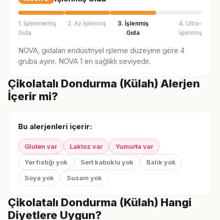
1. İşlenmemiş
2. Az İşlenmiş
3. İşlenmiş
4. Ultra-
Gıda
Gıda
İşlenmiş
NOVA, gıdaları endüstriyel işleme düzeyine göre 4
gruba ayırır. NOVA 1 en sağlıklı seviyedir.
Çikolatalı Dondurma (Külah) Alerjen
İçerir mi?
Bu alerjenleri içerir:
Gluten var
Laktoz var
Yumurta var
Yer fıstığı yok
Sert kabuklu yok
Balık yok
Soya yok
Susam yok
Çikolatalı Dondurma (Külah) Hangi
Diyetlere Uygun?