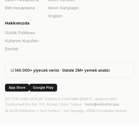
BMI Hesaplama
Besin Karşılaştır
English
Hakkımızda
Gizlilik Politikası
Kullanım Koşulları
Destek
📊
140.000+ yiyecek verisi · Günde 2M+ yemek analizi
App Store
Google Play
BETTER LABS YAZILIM TEKNOLOJİ ANONİM ŞİRKETİ
·
Akdeniz Mah.
Cumhuriyet Blv. No: 120, Konak / İzmir, Türkiye
·
hello@eatbetter.app
©
2026
EatBetter — Not Perfect. ·
Veri kaynağı
: USDA FoodData Central