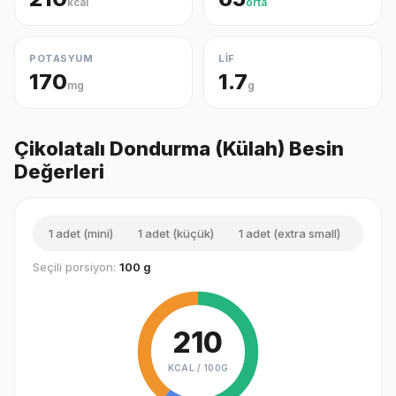
kcal
orta
POTASYUM
LİF
170
1.7
mg
g
Çikolatalı Dondurma (Külah) Besin
Değerleri
1 adet (mini)
1 adet (küçük)
1 adet (extra small)
1 adet
Seçili porsiyon:
100 g
210
KCAL /
100G