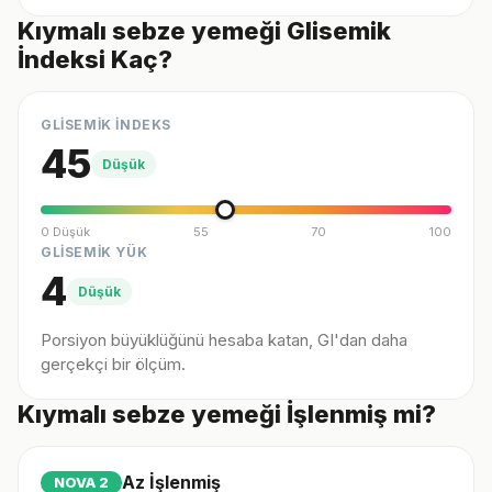
Kıymalı sebze yemeği Glisemik
İndeksi Kaç?
GLİSEMİK İNDEKS
45
Düşük
0 Düşük
55
70
100
GLİSEMİK YÜK
4
Düşük
Porsiyon büyüklüğünü hesaba katan, GI'dan daha
gerçekçi bir ölçüm.
Kıymalı sebze yemeği İşlenmiş mi?
Az İşlenmiş
NOVA
2