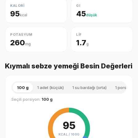
KALORİ
GI
95
45
kcal
düşük
POTASYUM
LİF
260
1.7
mg
g
Kıymalı sebze yemeği Besin Değerleri
100 g
1 adet (küçük)
1 su bardağı (orta)
1 porsiyon (
Seçili porsiyon:
100 g
95
KCAL /
100G