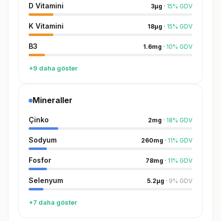
D Vitamini
3
µg
·
15
%
GDV
K Vitamini
18
µg
·
15
%
GDV
B3
1.6
mg
·
10
%
GDV
+9 daha göster
Mineraller
Çinko
2
mg
·
18
%
GDV
Sodyum
260
mg
·
11
%
GDV
Fosfor
78
mg
·
11
%
GDV
Selenyum
5.2
µg
·
9
%
GDV
+7 daha göster