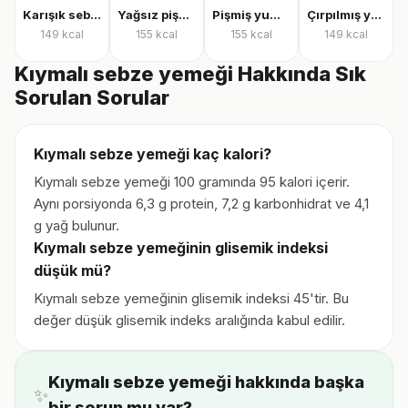
Karışık sebzeli omlet
Yağsız pişmiş yumurta
Pişmiş yumurta
Çırpılmış yumurta
149
kcal
155
kcal
155
kcal
149
kcal
Kıymalı sebze yemeği Hakkında Sık
Sorulan Sorular
Kıymalı sebze yemeği kaç kalori?
Kıymalı sebze yemeği 100 gramında 95 kalori içerir.
Aynı porsiyonda 6,3 g protein, 7,2 g karbonhidrat ve 4,1
g yağ bulunur.
Kıymalı sebze yemeğinin glisemik indeksi
düşük mü?
Kıymalı sebze yemeğinin glisemik indeksi 45'tir. Bu
değer düşük glisemik indeks aralığında kabul edilir.
Kıymalı sebze yemeği hakkında başka
✨
bir sorun mu var?