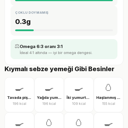
ÇOKLU DOYMAMIŞ
0.3
g
⚖️
Omega 6:3 oranı 3:1
İdeal 4:1 altında — iyi bir omega dengesi.
Kıymalı sebze yemeği Gibi Besinler
🍳
🍳
🍳
🥚
Tavada pişmiş yumurta
Yağda yumurta
İki yumurtalı menemen
Haşlanmış tam yumurta
196
kcal
196
kcal
109
kcal
155
kcal
🍳
🥚
🥚
🍳