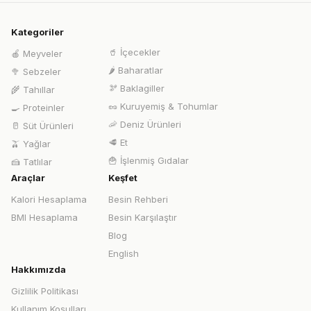
Kategoriler
🥤
İçecekler
🍎
Meyveler
🌶️
Baharatlar
🥦
Sebzeler
🫘
Baklagiller
🌾
Tahıllar
🥜
Kuruyemiş & Tohumlar
🍳
Proteinler
🦐
Deniz Ürünleri
🥛
Süt Ürünleri
🥩
Et
🫒
Yağlar
🍟
İşlenmiş Gıdalar
🍰
Tatlılar
Araçlar
Keşfet
Kalori Hesaplama
Besin Rehberi
BMI Hesaplama
Besin Karşılaştır
Blog
English
Hakkımızda
Gizlilik Politikası
Kullanım Koşulları