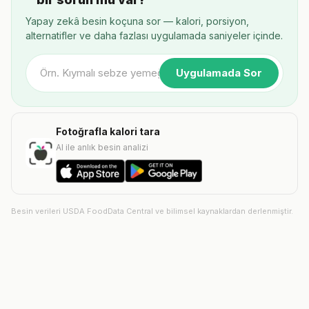
Yapay zekâ besin koçuna sor — kalori, porsiyon,
alternatifler ve daha fazlası uygulamada saniyeler içinde.
Uygulamada Sor
Fotoğrafla kalori tara
AI ile anlık besin analizi
Besin verileri USDA FoodData Central ve bilimsel kaynaklardan derlenmiştir.