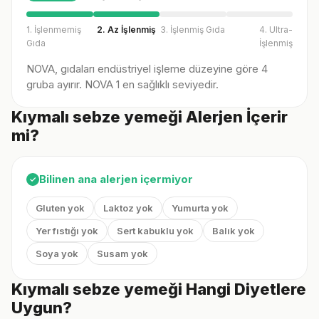
1. İşlenmemiş
2. Az İşlenmiş
3. İşlenmiş Gıda
4. Ultra-
Gıda
İşlenmiş
NOVA, gıdaları endüstriyel işleme düzeyine göre 4
gruba ayırır. NOVA 1 en sağlıklı seviyedir.
Kıymalı sebze yemeği Alerjen İçerir
mi?
Bilinen ana alerjen içermiyor
✓
Gluten yok
Laktoz yok
Yumurta yok
Yer fıstığı yok
Sert kabuklu yok
Balık yok
Soya yok
Susam yok
Kıymalı sebze yemeği Hangi Diyetlere
Uygun?