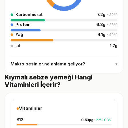
Karbonhidrat
7.2
g
·
32
%
Protein
6.3
g
·
28
%
Yağ
4.1
g
·
40
%
Lif
1.7
g
Makro besinler ne anlama geliyor?
▾
Kıymalı sebze yemeği Hangi
Vitaminleri İçerir?
Vitaminler
B12
0.53
µg
·
22
%
GDV