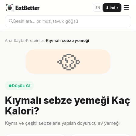
☰
EN
⬇
İndir
🔍
Ana Sayfa
Proteinler
Kıymalı sebze yemeği
›
›
🥘
Düşük GI
●
Kıymalı sebze yemeği Kaç
Kalori?
Kıyma ve çeşitli sebzelerle yapılan doyurucu ev yemeği