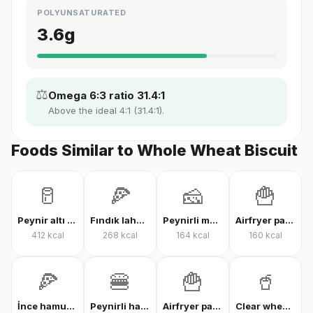
POLYUNSATURATED
3.6
g
⚖️
Omega 6:3 ratio 31.4:1
Above the ideal 4:1 (31.4:1).
Foods Similar to Whole Wheat Biscuit
🥛
🍕
🧀
🍟
Peynir altı suyu protein tozu
Fındık lahmacun
Peynirli makarna
Airfryer patates kızartması
412
kcal
268
kcal
164
kcal
160
kcal
🍕
🍔
🍟
🥤
İnce hamur karışık pizza
Peynirli hamburger
Airfryer patates kızartması
Clear whey protein