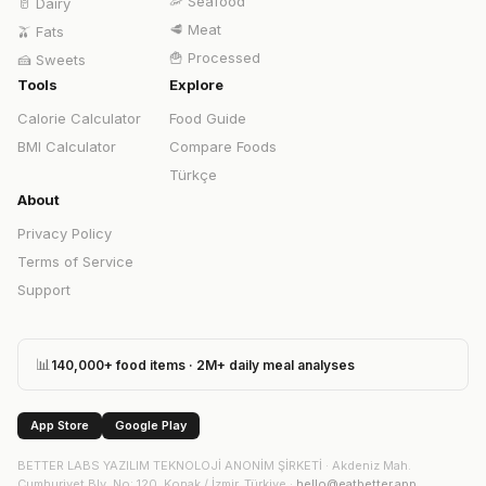
🦐
Seafood
🥛
Dairy
🥩
Meat
🫒
Fats
🍟
Processed
🍰
Sweets
Tools
Explore
Calorie Calculator
Food Guide
BMI Calculator
Compare Foods
Türkçe
About
Privacy Policy
Terms of Service
Support
📊
140,000+ food items · 2M+ daily meal analyses
App Store
Google Play
BETTER LABS YAZILIM TEKNOLOJİ ANONİM ŞİRKETİ
·
Akdeniz Mah.
Cumhuriyet Blv. No: 120, Konak / İzmir, Türkiye
·
hello@eatbetter.app