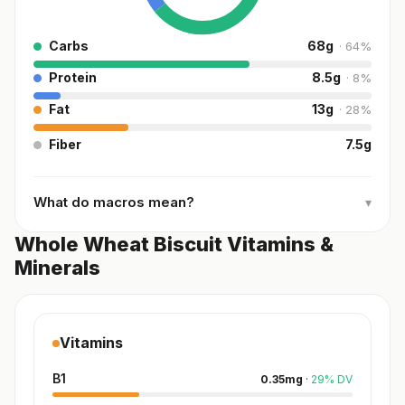
Carbs
68
g
·
64
%
Protein
8.5
g
·
8
%
Fat
13
g
·
28
%
Fiber
7.5
g
What do macros mean?
▾
Whole Wheat Biscuit Vitamins &
Minerals
Vitamins
B1
0.35
mg
·
29
%
DV