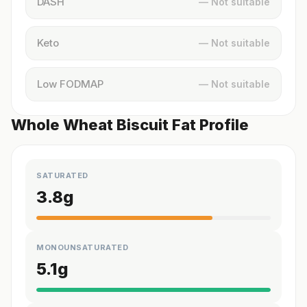
DASH
— Not suitable
Keto
— Not suitable
Low FODMAP
— Not suitable
Whole Wheat Biscuit Fat Profile
SATURATED
3.8
g
MONOUNSATURATED
5.1
g