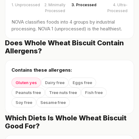
1. Unprocessed
2. Minimally
3. Processed
4. Ultra-
Processed
Processed
NOVA classifies foods into 4 groups by industrial
processing. NOVA 1 (unprocessed) is the healthiest.
Does Whole Wheat Biscuit Contain
Allergens?
Contains these allergens:
Gluten yes
Dairy free
Eggs free
Peanuts free
Tree nuts free
Fish free
Soy free
Sesame free
Which Diets Is Whole Wheat Biscuit
Good For?