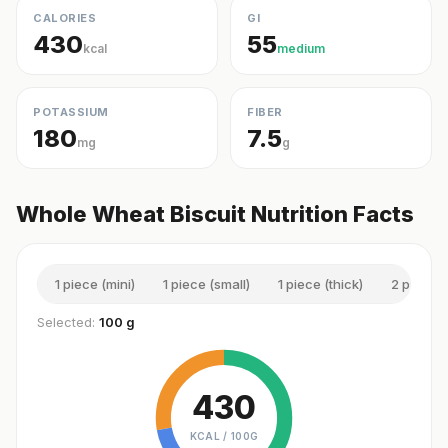
CALORIES
GI
430
55
kcal
medium
POTASSIUM
FIBER
180
7.5
mg
g
Whole Wheat Biscuit Nutrition Facts
1 piece (mini)
1 piece (small)
1 piece (thick)
2 piece 
Selected:
100 g
430
KCAL /
100G