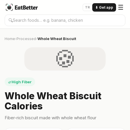
☰
TR
⬇
Get app
🔍
Home
Processed
Whole Wheat Biscuit
›
›
🍪
High Fiber
🌿
Whole Wheat Biscuit
Calories
Fiber-rich biscuit made with whole wheat flour