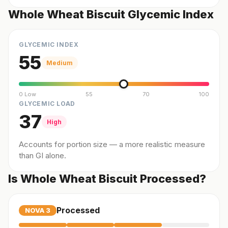
Whole Wheat Biscuit Glycemic Index
GLYCEMIC INDEX
55
Medium
0 Low
55
70
100
GLYCEMIC LOAD
37
High
Accounts for portion size — a more realistic measure
than GI alone.
Is Whole Wheat Biscuit Processed?
Processed
NOVA
3