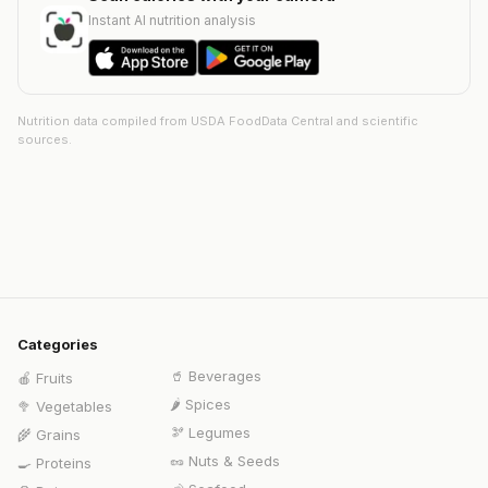
Instant AI nutrition analysis
Nutrition data compiled from USDA FoodData Central and scientific
sources.
Categories
🥤
Beverages
🍎
Fruits
🌶️
Spices
🥦
Vegetables
🫘
Legumes
🌾
Grains
🥜
Nuts & Seeds
🍳
Proteins