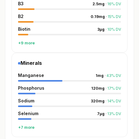
B3
2.5
mg
·
16
%
DV
B2
0.19
mg
·
15
%
DV
Biotin
3
µg
·
10
%
DV
+9 more
Minerals
Manganese
1
mg
·
43
%
DV
Phosphorus
120
mg
·
17
%
DV
Sodium
320
mg
·
14
%
DV
Selenium
7
µg
·
13
%
DV
+7 more