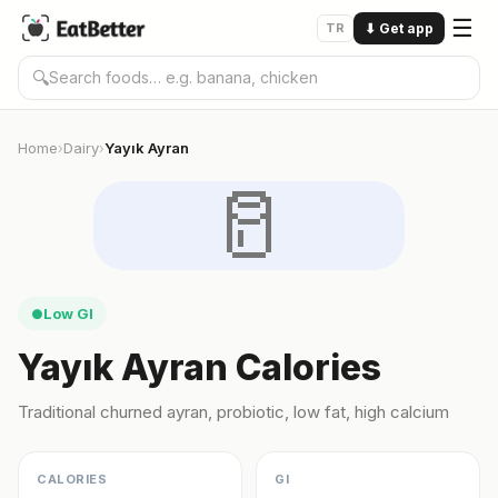
☰
TR
⬇
Get app
🔍
Home
Dairy
Yayık Ayran
›
›
🥛
Low GI
●
Yayık Ayran Calories
Traditional churned ayran, probiotic, low fat, high calcium
CALORIES
GI