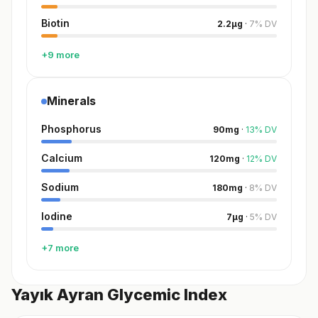
Biotin
2.2
µg
·
7
%
DV
+9 more
Minerals
Phosphorus
90
mg
·
13
%
DV
Calcium
120
mg
·
12
%
DV
Sodium
180
mg
·
8
%
DV
Iodine
7
µg
·
5
%
DV
+7 more
Yayık Ayran Glycemic Index