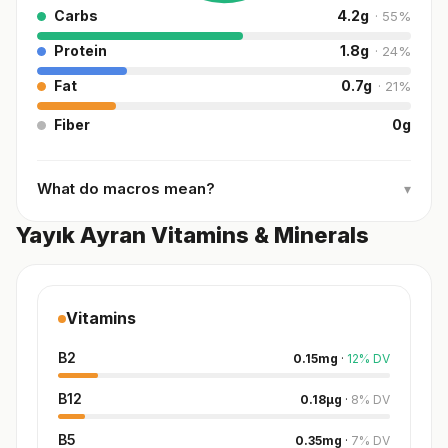
Carbs
4.2
g
·
55
%
Protein
1.8
g
·
24
%
Fat
0.7
g
·
21
%
Fiber
0
g
What do macros mean?
▾
Yayık Ayran Vitamins & Minerals
Vitamins
B2
0.15
mg
·
12
%
DV
B12
0.18
µg
·
8
%
DV
B5
0.35
mg
·
7
%
DV