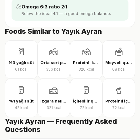
⚖️
Omega 6:3 ratio 2:1
Below the ideal 4:1 — a good omega balance.
Foods Similar to Yayık Ayran
🥛
🧀
🧀
🥣
%3 yağlı süt
Orta sert peynir
Proteinli kaşar peyniri
Meyveli quark yoğurt
61
kcal
356
kcal
320
kcal
68
kcal
🥛
🧀
🥛
🥤
%1 yağlı süt
Izgara hellim
İçilebilir quark
Proteinli içilebilir quark
42
kcal
321
kcal
72
kcal
72
kcal
Yayık Ayran — Frequently Asked
Questions