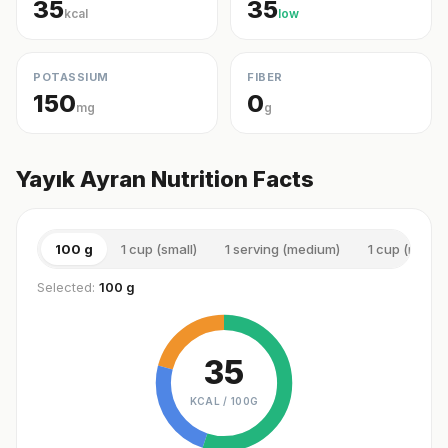
35
35
kcal
low
POTASSIUM
FIBER
150
0
mg
g
Yayık Ayran Nutrition Facts
100 g
1 cup (small)
1 serving (medium)
1 cup (mediu
Selected:
100 g
35
KCAL /
100G