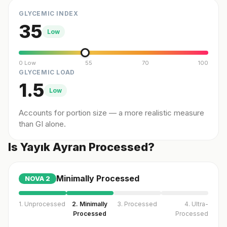
GLYCEMIC INDEX
35
Low
0 Low
55
70
100
GLYCEMIC LOAD
1.5
Low
Accounts for portion size — a more realistic measure
than GI alone.
Is Yayık Ayran Processed?
Minimally Processed
NOVA
2
1. Unprocessed
2. Minimally
3. Processed
4. Ultra-
Processed
Processed