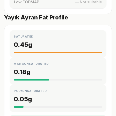
Low FODMAP
— Not suitable
Yayık Ayran Fat Profile
SATURATED
0.45
g
MONOUNSATURATED
0.18
g
POLYUNSATURATED
0.05
g