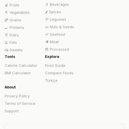
🥤
Beverages
🍎
Fruits
🌶️
Spices
🥦
Vegetables
🫘
Legumes
🌾
Grains
🥜
Nuts & Seeds
🍳
Proteins
🦐
Seafood
🥛
Dairy
🥩
Meat
🫒
Fats
🍟
Processed
🍰
Sweets
Tools
Explore
Calorie Calculator
Food Guide
BMI Calculator
Compare Foods
Türkçe
About
Privacy Policy
Terms of Service
Support