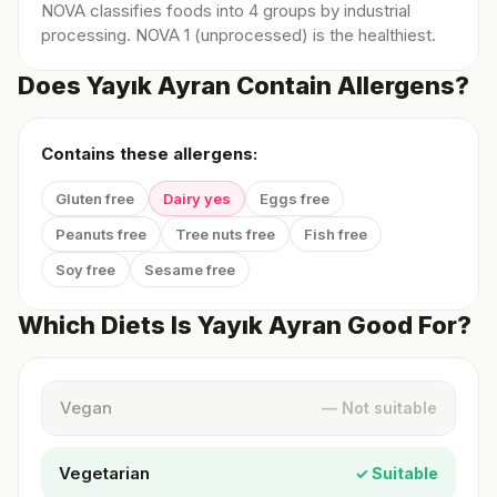
NOVA classifies foods into 4 groups by industrial
processing. NOVA 1 (unprocessed) is the healthiest.
Does Yayık Ayran Contain Allergens?
Contains these allergens:
Gluten free
Dairy yes
Eggs free
Peanuts free
Tree nuts free
Fish free
Soy free
Sesame free
Which Diets Is Yayık Ayran Good For?
Vegan
— Not suitable
Vegetarian
✓ Suitable