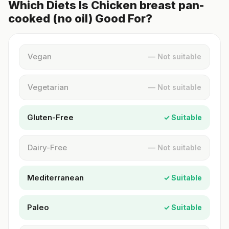
Which Diets Is Chicken breast pan-
cooked (no oil) Good For?
Vegan
— Not suitable
Vegetarian
— Not suitable
Gluten-Free
✓ Suitable
Dairy-Free
— Not suitable
Mediterranean
✓ Suitable
Paleo
✓ Suitable