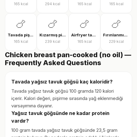
165
kcal
294
kcal
165
kcal
165
kcal
🍗
🍗
🍗
🍗
Tavada pişmiş tavuk göğsü
Kızarmış piliç
Airfryer tavuk bonfile
Fırınlanmış derili tavuk but
165
kcal
239
kcal
165
kcal
229
kcal
Chicken breast pan-cooked (no oil) —
Frequently Asked Questions
Tavada yağsız tavuk göğsü kaç kaloridir?
Tavada yağsız tavuk göğsü 100 gramda 120 kalori
içerir. Kalori değeri, pişirme sırasında yağ eklenmediği
varsayımına dayanır.
Yağsız tavuk göğsünde ne kadar protein
vardır?
100 gram tavada yağsız tavuk göğsünde 23,5 gram