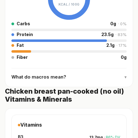
KCAL /
100G
Carbs
0
g
·
0
%
Protein
23.5
g
·
83
%
Fat
2.1
g
·
17
%
Fiber
0
g
What do macros mean?
▾
Chicken breast pan-cooked (no oil)
Vitamins & Minerals
Vitamins
B3
13.7
mg
·
86
%
DV