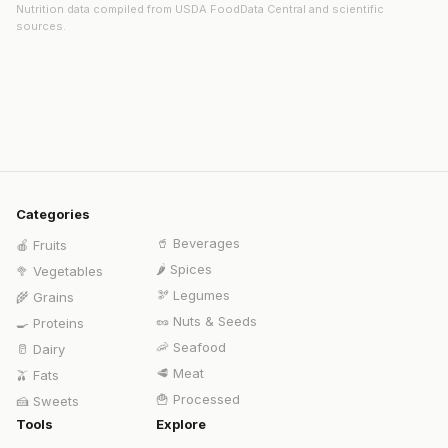
Nutrition data compiled from USDA FoodData Central and scientific
sources.
Categories
🥤
Beverages
🍎
Fruits
🌶️
Spices
🥦
Vegetables
🫘
Legumes
🌾
Grains
🥜
Nuts & Seeds
🍳
Proteins
🦐
Seafood
🥛
Dairy
🥩
Meat
🫒
Fats
🍟
Processed
🍰
Sweets
Tools
Explore