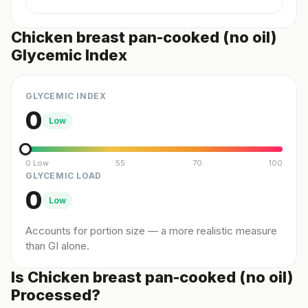
Chicken breast pan-cooked (no oil)
Glycemic Index
GLYCEMIC INDEX
0
Low
0 Low
55
70
100
GLYCEMIC LOAD
0
Low
Accounts for portion size — a more realistic measure
than GI alone.
Is Chicken breast pan-cooked (no oil)
Processed?