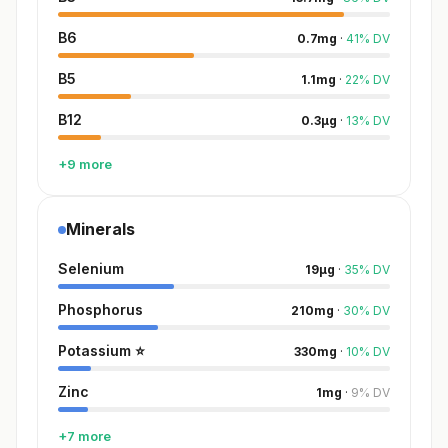
B6
0.7
mg
·
41
%
DV
B5
1.1
mg
·
22
%
DV
B12
0.3
µg
·
13
%
DV
+9 more
Minerals
Selenium
19
µg
·
35
%
DV
Phosphorus
210
mg
·
30
%
DV
Potassium
⭐
330
mg
·
10
%
DV
Zinc
1
mg
·
9
%
DV
+7 more