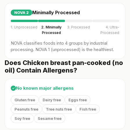
Minimally Processed
NOVA
2
1. Unprocessed
2. Minimally
3. Processed
4. Ultra-
Processed
Processed
NOVA classifies foods into 4 groups by industrial
processing. NOVA 1 (unprocessed) is the healthiest.
Does Chicken breast pan-cooked (no
oil) Contain Allergens?
No known major allergens
✓
Gluten free
Dairy free
Eggs free
Peanuts free
Tree nuts free
Fish free
Soy free
Sesame free