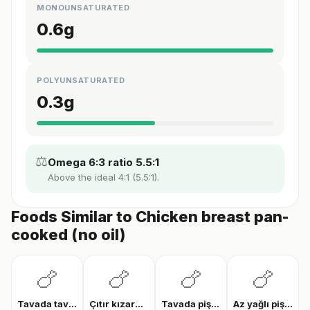
MONOUNSATURATED
0.6
g
POLYUNSATURATED
0.3
g
⚖️
Omega 6:3 ratio 5.5:1
Above the ideal 4:1 (5.5:1).
Foods Similar to Chicken breast pan-
cooked (no oil)
🍗
🍗
🍗
🍗
Tavada tavuk göğsü
Çıtır kızarmış tavuk
Tavada pişmiş tavuk bonfile
Az yağlı pişmiş tavuk göğsü