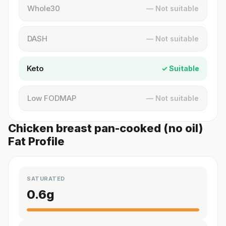
Whole30
— Not suitable
DASH
— Not suitable
Keto
✓ Suitable
Low FODMAP
— Not suitable
Chicken breast pan-cooked (no oil)
Fat Profile
SATURATED
0.6
g