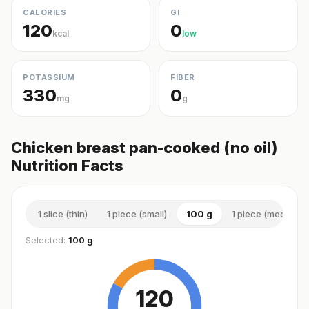
CALORIES
GI
120
0
kcal
low
POTASSIUM
FIBER
330
0
mg
g
Chicken breast pan-cooked (no oil)
Nutrition Facts
1 slice (thin)
1 piece (small)
100 g
1 piece (medium)
Selected:
100 g
120