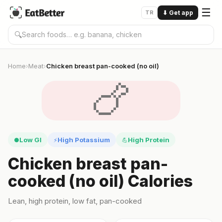
☰
TR
⬇
Get app
🔍
Home
Meat
Chicken breast pan-cooked (no oil)
›
›
🍗
Low GI
High Potassium
High Protein
●
⚡
💪
Chicken breast pan-
cooked (no oil) Calories
Lean, high protein, low fat, pan-cooked