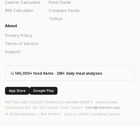
Calorie Calculator
Food Guide
BMI Calculator
Compare Foods
Türkçe
About
Privacy Policy
Terms of Service
Support
📊
140,000+ food items · 2M+ daily meal analyses
App Store
Google Play
BETTER LABS YAZILIM TEKNOLOJİ ANONİM ŞİRKETİ
·
Akdeniz Mah.
Cumhuriyet Blv. No: 120, Konak / İzmir, Türkiye
·
hello@eatbetter.app
©
2026
EatBetter — Not Perfect. ·
Source
: USDA FoodData Central