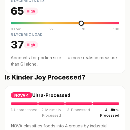
GLYCEMIC INDEX
65
High
0 Low
55
70
100
GLYCEMIC LOAD
37
High
Accounts for portion size — a more realistic measure
than GI alone.
Is Kinder Joy Processed?
Ultra-Processed
NOVA
4
1. Unprocessed
2. Minimally
3. Processed
4. Ultra-
Processed
Processed
NOVA classifies foods into 4 groups by industrial