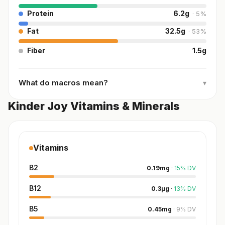
Protein
6.2
g
·
5
%
Fat
32.5
g
·
53
%
Fiber
1.5
g
What do macros mean?
▾
Kinder Joy Vitamins & Minerals
Vitamins
B2
0.19
mg
·
15
%
DV
B12
0.3
µg
·
13
%
DV
B5
0.45
mg
·
9
%
DV