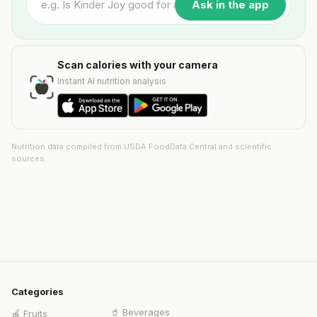
Ask in the app
Scan calories with your camera
Instant AI nutrition analysis
Nutrition data compiled from USDA FoodData Central and scientific
sources.
Categories
🥤
Beverages
🍎
Fruits