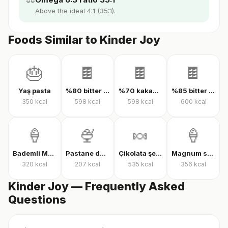
Above the ideal 4:1 (35:1).
Foods Similar to Kinder Joy
🎂
🍫
🍫
🍫
Yaş pasta
%80 bitter çikolata
%70 kakaolu bitter çikolata
%85 bitter çikolata
350
kcal
598
kcal
598
kcal
600
kcal
🍦
🍨
🍬
🍦
Bademli Magnum dondurma
Pastane dondurması
Çikolata şekeri
Magnum sandviç bademli dondurma
320
kcal
207
kcal
535
kcal
356
kcal
Kinder Joy — Frequently Asked
Questions