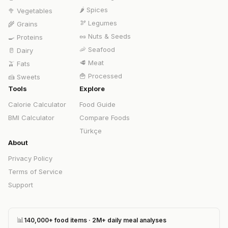
🌶️
Spices
🥦
Vegetables
🫘
Legumes
🌾
Grains
🥜
Nuts & Seeds
🍳
Proteins
🦐
Seafood
🥛
Dairy
🥩
Meat
🫒
Fats
🍟
Processed
🍰
Sweets
Tools
Explore
Calorie Calculator
Food Guide
BMI Calculator
Compare Foods
Türkçe
About
Privacy Policy
Terms of Service
Support
📊
140,000+ food items · 2M+ daily meal analyses