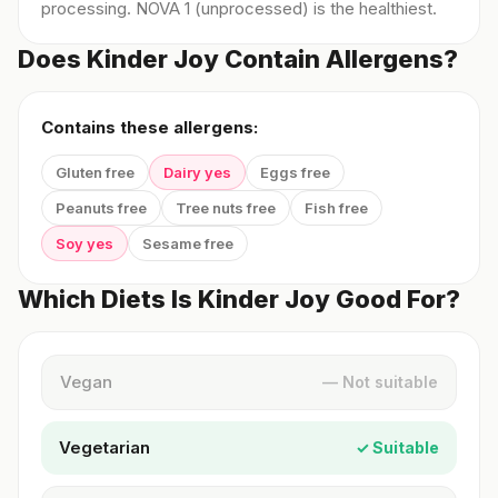
processing. NOVA 1 (unprocessed) is the healthiest.
Does Kinder Joy Contain Allergens?
Contains these allergens:
Gluten free
Dairy yes
Eggs free
Peanuts free
Tree nuts free
Fish free
Soy yes
Sesame free
Which Diets Is Kinder Joy Good For?
Vegan
— Not suitable
Vegetarian
✓ Suitable