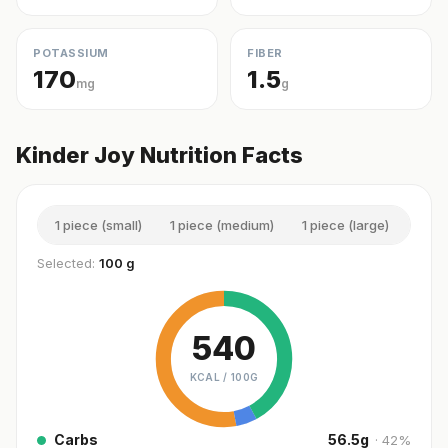
POTASSIUM
FIBER
170
1.5
mg
g
Kinder Joy Nutrition Facts
1 piece (small)
1 piece (medium)
1 piece (large)
2 pi
Selected:
100 g
540
KCAL /
100G
Carbs
56.5
g
·
42
%