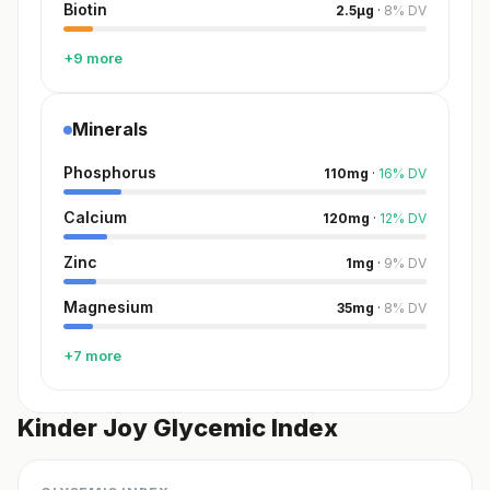
Biotin
2.5
µg
·
8
%
DV
+9 more
Minerals
Phosphorus
110
mg
·
16
%
DV
Calcium
120
mg
·
12
%
DV
Zinc
1
mg
·
9
%
DV
Magnesium
35
mg
·
8
%
DV
+7 more
Kinder Joy Glycemic Index