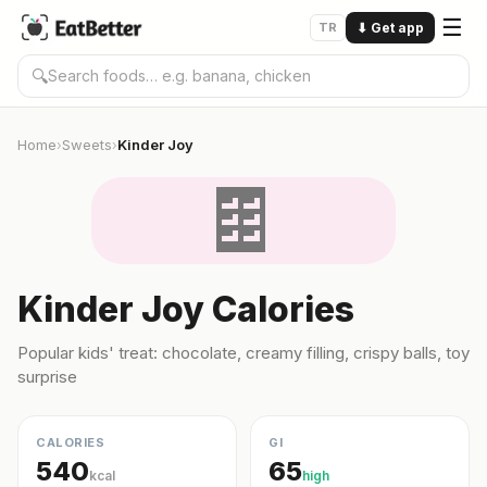
☰
TR
⬇
Get app
🔍
Home
Sweets
Kinder Joy
›
›
🍫
Kinder Joy Calories
Popular kids' treat: chocolate, creamy filling, crispy balls, toy
surprise
CALORIES
GI
540
65
kcal
high