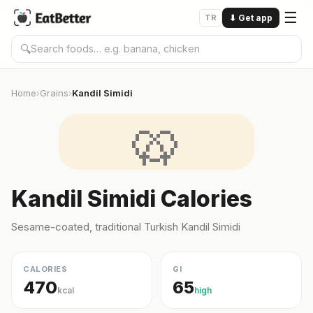
☰
TR
⬇
Get app
🔍
Home
Grains
Kandil Simidi
›
›
🥨
Kandil Simidi Calories
Sesame-coated, traditional Turkish Kandil Simidi
CALORIES
GI
470
65
kcal
high