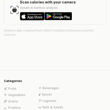
Scan calories with your camera
Instant AI nutrition analysis
Nutrition data compiled from USDA FoodData Central and scientific
sources.
Categories
🥤
Beverages
🍎
Fruits
🌶️
Spices
🥦
Vegetables
🫘
Legumes
🌾
Grains
🥜
Nuts & Seeds
🍳
Proteins