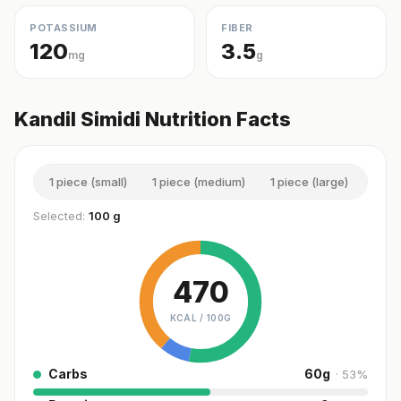
POTASSIUM
FIBER
120
3.5
mg
g
Kandil Simidi Nutrition Facts
1 piece (small)
1 piece (medium)
1 piece (large)
2 pi
Selected:
100 g
470
KCAL /
100G
Carbs
60
g
·
53
%