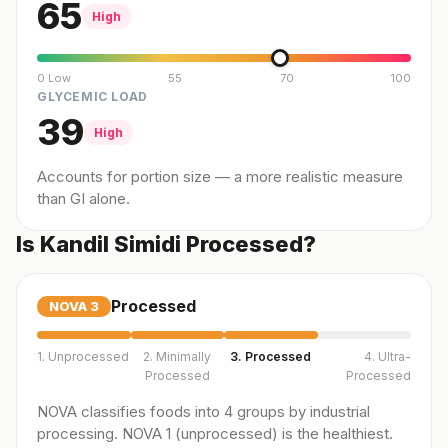
65
High
0 Low
55
70
100
GLYCEMIC LOAD
39
High
Accounts for portion size — a more realistic measure
than GI alone.
Is Kandil Simidi Processed?
Processed
NOVA
3
1. Unprocessed
2. Minimally
3. Processed
4. Ultra-
Processed
Processed
NOVA classifies foods into 4 groups by industrial
processing. NOVA 1 (unprocessed) is the healthiest.