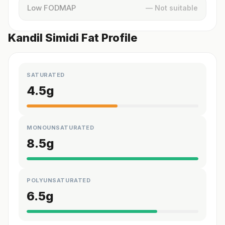
Low FODMAP
— Not suitable
Kandil Simidi Fat Profile
SATURATED
4.5
g
MONOUNSATURATED
8.5
g
POLYUNSATURATED
6.5
g