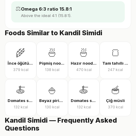
⚖️
Omega 6:3 ratio 15.8:1
Above the ideal 4:1 (15.8:1).
Foods Similar to Kandil Simidi
🌾
🍜
🍜
🍞
İnce öğütülmüş yulaf (çiğ)
Pişmiş noodle
Hazır noodle (kuru)
Tam tahıllı tam buğday ekmeği
379
kcal
138
kcal
470
kcal
247
kcal
🍝
🍚
🍝
🥣
Domates soslu farfalle makarna
Beyaz pirinç, pişmiş
Domates soslu rigatoni
Çiğ müsli
132
kcal
130
kcal
132
kcal
370
kcal
Kandil Simidi — Frequently Asked
Questions