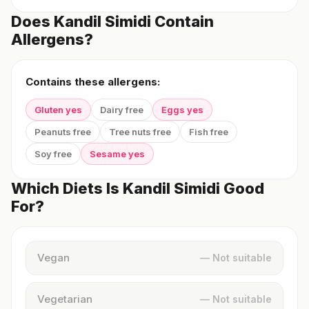
Does Kandil Simidi Contain
Allergens?
Contains these allergens:
Gluten yes
Dairy free
Eggs yes
Peanuts free
Tree nuts free
Fish free
Soy free
Sesame yes
Which Diets Is Kandil Simidi Good
For?
Vegan
— Not suitable
Vegetarian
— Not suitable