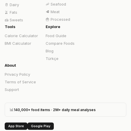
🦐
Seafood
🥛
Dairy
🥩
Meat
🫒
Fats
🍟
Processed
🍰
Sweets
Tools
Explore
Calorie Calculator
Food Guide
BMI Calculator
Compare Foods
Blog
Türkçe
About
Privacy Policy
Terms of Service
Support
📊
140,000+ food items · 2M+ daily meal analyses
App Store
Google Play