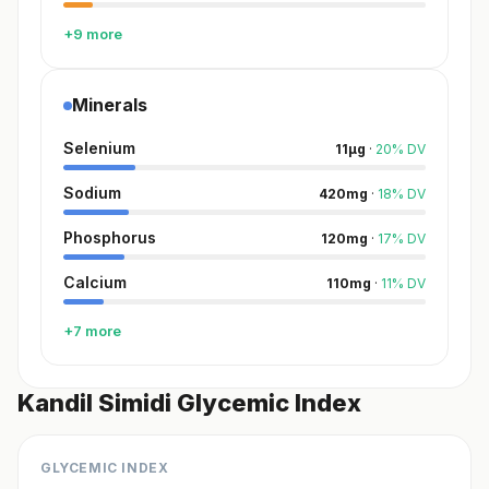
+9 more
Minerals
Selenium
11
µg
·
20
%
DV
Sodium
420
mg
·
18
%
DV
Phosphorus
120
mg
·
17
%
DV
Calcium
110
mg
·
11
%
DV
+7 more
Kandil Simidi Glycemic Index
GLYCEMIC INDEX