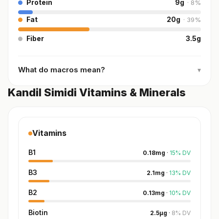
Protein
9
g
·
8
%
Fat
20
g
·
39
%
Fiber
3.5
g
What do macros mean?
▾
Kandil Simidi Vitamins & Minerals
Vitamins
B1
0.18
mg
·
15
%
DV
B3
2.1
mg
·
13
%
DV
B2
0.13
mg
·
10
%
DV
Biotin
2.5
µg
·
8
%
DV