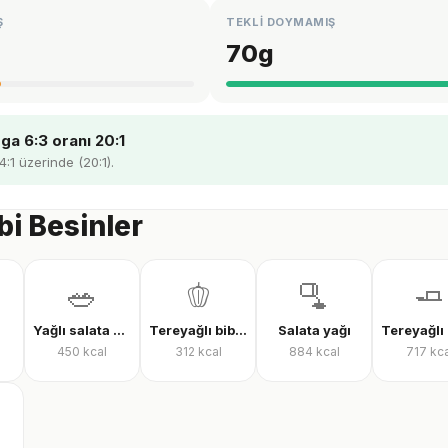
Ş
TEKLİ DOYMAMIŞ
70
g
a 6:3 oranı 20:1
4:1 üzerinde (20:1).
bi Besinler
🥗
🫑
🫗
🧈
Yağlı salata sosu
Tereyağlı biber sosu
Salata yağı
450
kcal
312
kcal
884
kcal
717
kca