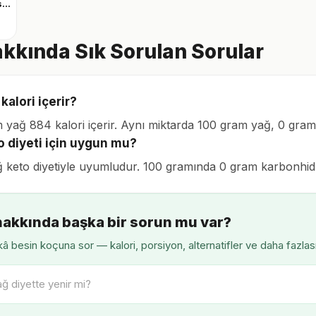
Zeytinyağlı salata sosu
kkında Sık Sorulan Sorular
kalori içerir?
 yağ 884 kalori içerir. Aynı miktarda 100 gram yağ, 0 gra
o diyeti için uygun mu?
ğ keto diyetiyle uyumludur. 100 gramında 0 gram karbonhidra
hakkında başka bir sorun mu var?
â besin koçuna sor — kalori, porsiyon, alternatifler ve daha fazlas