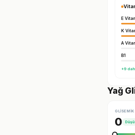
Vita
E Vita
K Vita
A Vita
B1
+9 dah
Yağ Gl
GLİSEMİK
0
Düşü