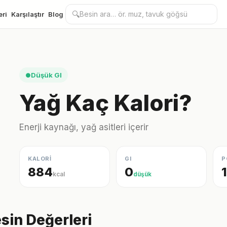
🔍
eri
Karşılaştır
Blog
Düşük GI
●
Yağ Kaç Kalori?
Enerji kaynağı, yağ asitleri içerir
KALORİ
GI
P
884
0
1
kcal
düşük
sin Değerleri