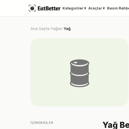
Kategoriler ▾
Araçlar ▾
Besin Rehb
Ana Sayfa
Yağlar
Yağ
›
›
🛢️
Yağ Be
İÇINDEKILER