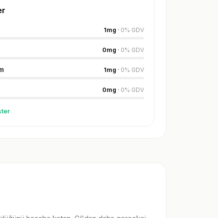
er
1
mg
·
0
%
GDV
0
mg
·
0
%
GDV
m
1
mg
·
0
%
GDV
0
mg
·
0
%
GDV
ter