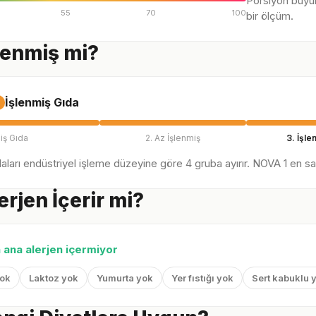
Porsiyon büyü
55
70
100
bir ölçüm.
lenmiş mi?
İşlenmiş Gıda
iş Gıda
2. Az İşlenmiş
3. İşle
ları endüstriyel işleme düzeyine göre 4 gruba ayırır. NOVA 1 en sağl
erjen İçerir mi?
n ana alerjen içermiyor
yok
Laktoz yok
Yumurta yok
Yer fıstığı yok
Sert kabuklu 