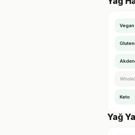
Yağ Ha
Vegan
Gluten
Akden
Whole
Keto
Yağ Ya