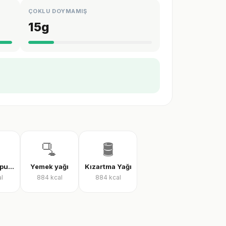
ÇOKLU DOYMAMIŞ
15
g
🫗
🛢️
Tereyağlı pul biber sosu
Yemek yağı
Kızartma Yağı
l
884
kcal
884
kcal