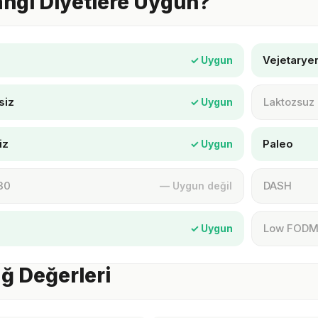
ngi Diyetlere Uygun?
Vejetarye
✓ Uygun
siz
Laktozsuz
✓ Uygun
iz
Paleo
✓ Uygun
30
DASH
— Uygun değil
Low FOD
✓ Uygun
ğ Değerleri