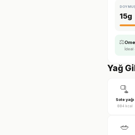
DOYMU
15
g
⚖️
Omeg
İdeal 
Yağ Gi
🫗
Sote yağı
884
kcal
🥗