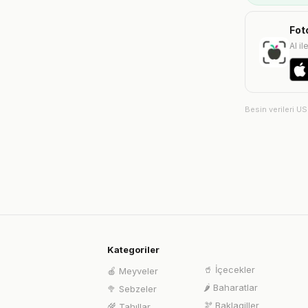
Fot
AI il
Besin verileri U
Kategoriler
🥤
İçecekler
🍎
Meyveler
🌶️
Baharatlar
🥦
Sebzeler
🫘
Baklagiller
🌾
Tahıllar