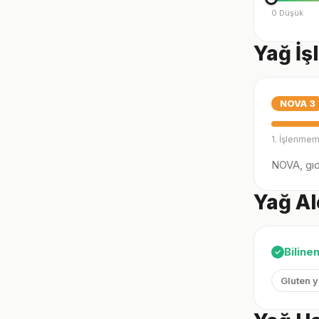
0 Düşük
Yağ İş
NOVA
3
1. İşlenmem
NOVA, gıda
Yağ Al
Biline
✓
Gluten 