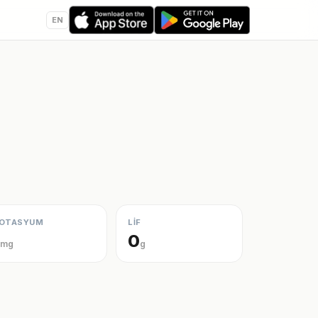
EN
OTASYUM
LİF
0
mg
g