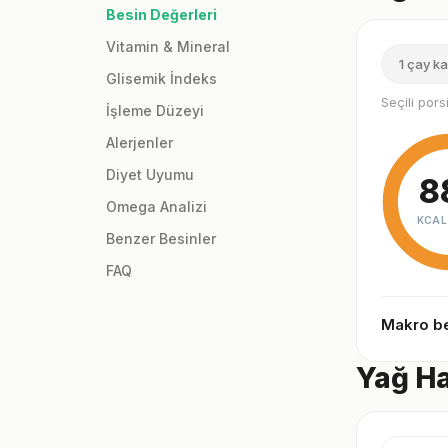
Besin Değerleri
Vitamin & Mineral
1 çay ka
Glisemik İndeks
Seçili por
İşleme Düzeyi
Alerjenler
Diyet Uyumu
8
Omega Analizi
KCAL
Benzer Besinler
FAQ
Makro be
Yağ Ha