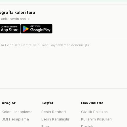
oğrafla kalori tara
e anlık besin analizi
SDA FoodData Central ve bilimsel kaynaklardan derlenmiştir.
Araçlar
Keşfet
Hakkımızda
Kalori Hesaplama
Besin Rehberi
Gizlilik Politikası
BMI Hesaplama
Besin Karşılaştır
Kullanım Koşulları
Blog
Destek