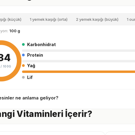
şığı (küçük)
1 yemek kaşığı (orta)
2 yemek kaşığı (büyük)
1 ou
siyon:
100 g
Karbonhidrat
84
Protein
Yağ
 /
100G
Lif
sinler ne anlama geliyor?
ngi Vitaminleri İçerir?