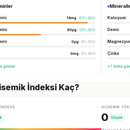
minler
Minerall
mini
Kalsiyum
14
mg
·
93
%
GDV
mini
Demir
60
µg
·
50
%
GDV
mini
Magnezyu
0
µg
·
0
%
GDV
Çinko
0
mg
·
0
%
GDV
a göster
+7 daha gös
isemik İndeksi Kaç?
 İNDEKS
GLİSEMİK YÜK
0
k
Düşük