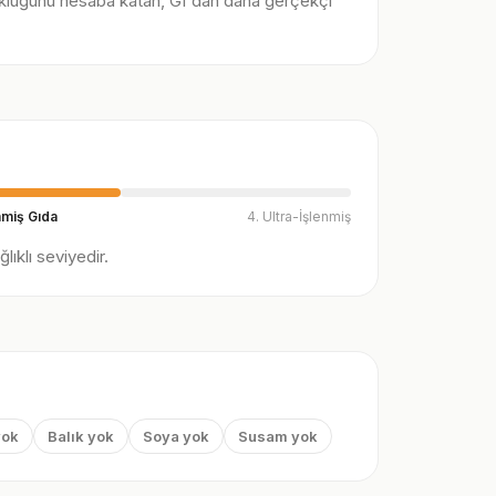
klüğünü hesaba katan, GI'dan daha gerçekçi
nmiş Gıda
4. Ultra-İşlenmiş
ıklı seviyedir.
yok
Balık yok
Soya yok
Susam yok