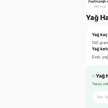
480
kcal
Yağ Ha
Yağ kaç 
100 gram
Yağ ket
Evet, ya
✨
Yağ 
Yapay zek