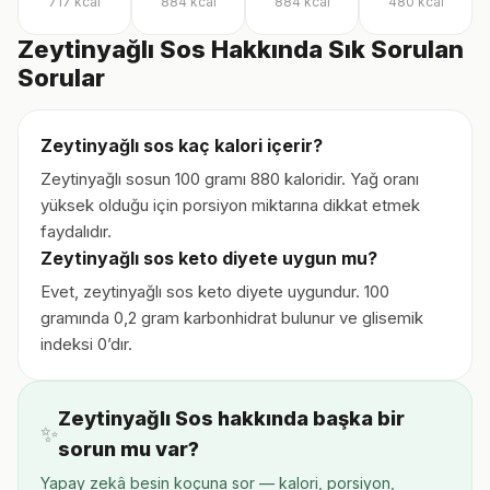
717
kcal
884
kcal
884
kcal
480
kcal
Zeytinyağlı Sos Hakkında Sık Sorulan
Sorular
Zeytinyağlı sos kaç kalori içerir?
Zeytinyağlı sosun 100 gramı 880 kaloridir. Yağ oranı
yüksek olduğu için porsiyon miktarına dikkat etmek
faydalıdır.
Zeytinyağlı sos keto diyete uygun mu?
Evet, zeytinyağlı sos keto diyete uygundur. 100
gramında 0,2 gram karbonhidrat bulunur ve glisemik
indeksi 0’dır.
Zeytinyağlı Sos hakkında başka bir
✨
sorun mu var?
Yapay zekâ besin koçuna sor — kalori, porsiyon,