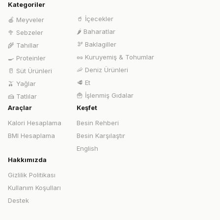
Kategoriler
🥤
İçecekler
🍎
Meyveler
🌶️
Baharatlar
🥦
Sebzeler
🫘
Baklagiller
🌾
Tahıllar
🥜
Kuruyemiş & Tohumlar
🍳
Proteinler
🦐
Deniz Ürünleri
🥛
Süt Ürünleri
🥩
Et
🫒
Yağlar
🍟
İşlenmiş Gıdalar
🍰
Tatlılar
Araçlar
Keşfet
Kalori Hesaplama
Besin Rehberi
BMI Hesaplama
Besin Karşılaştır
English
Hakkımızda
Gizlilik Politikası
Kullanım Koşulları
Destek