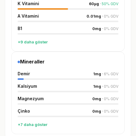
K Vitamini
60
µg
·
50
%
GDV
A Vitamini
0.01
mg
·
0
%
GDV
B1
0
mg
·
0
%
GDV
+9 daha göster
Mineraller
Demir
1
mg
·
6
%
GDV
Kalsiyum
1
mg
·
0
%
GDV
Magnezyum
0
mg
·
0
%
GDV
Çinko
0
mg
·
0
%
GDV
+7 daha göster