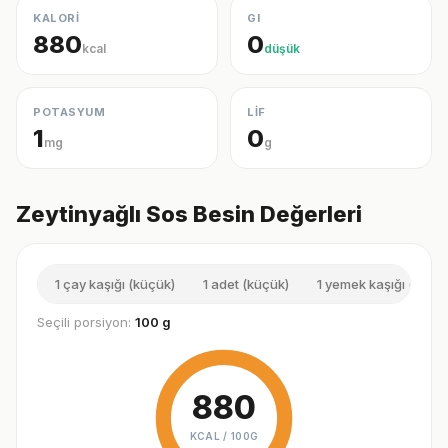
KALORİ
GI
880
0
kcal
düşük
POTASYUM
LİF
1
0
mg
g
Zeytinyağlı Sos Besin Değerleri
1 çay kaşığı (küçük)
1 adet (küçük)
1 yemek kaşığı (orta)
Seçili porsiyon:
100 g
880
KCAL /
100G