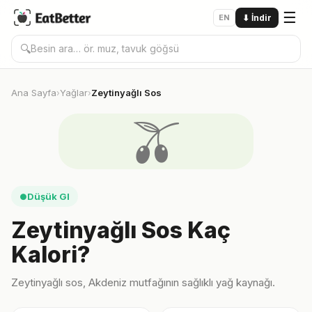
☰
EN
⬇
İndir
🔍
Ana Sayfa
Yağlar
Zeytinyağlı Sos
›
›
🫒
Düşük GI
●
Zeytinyağlı Sos Kaç
Kalori?
Zeytinyağlı sos, Akdeniz mutfağının sağlıklı yağ kaynağı.