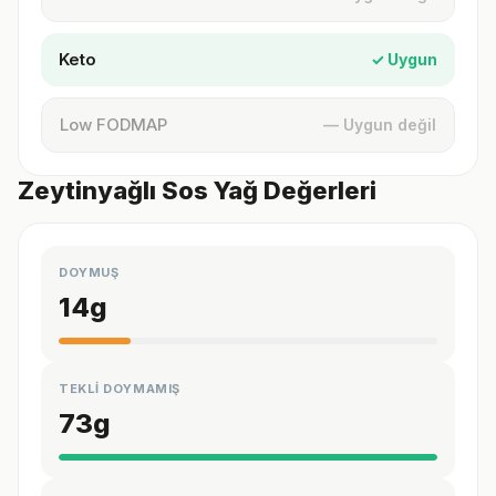
Keto
✓ Uygun
Low FODMAP
— Uygun değil
Zeytinyağlı Sos Yağ Değerleri
DOYMUŞ
14
g
TEKLİ DOYMAMIŞ
73
g