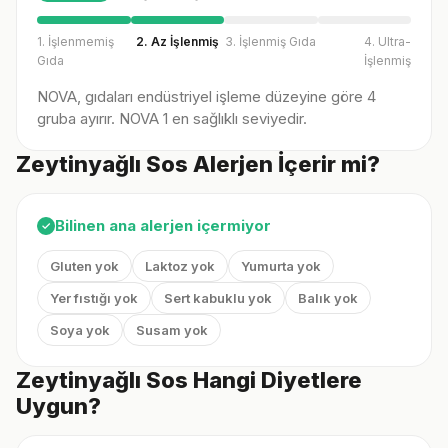
1. İşlenmemiş
2. Az İşlenmiş
3. İşlenmiş Gıda
4. Ultra-
Gıda
İşlenmiş
NOVA, gıdaları endüstriyel işleme düzeyine göre 4
gruba ayırır. NOVA 1 en sağlıklı seviyedir.
Zeytinyağlı Sos Alerjen İçerir mi?
Bilinen ana alerjen içermiyor
✓
Gluten yok
Laktoz yok
Yumurta yok
Yer fıstığı yok
Sert kabuklu yok
Balık yok
Soya yok
Susam yok
Zeytinyağlı Sos Hangi Diyetlere
Uygun?