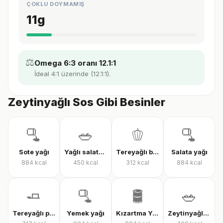
ÇOKLU DOYMAMIŞ
11
g
⚖️
Omega 6:3 oranı 12.1:1
İdeal 4:1 üzerinde (12.1:1).
Zeytinyağlı Sos Gibi Besinler
🫗
🥗
🫑
🫗
Sote yağı
Yağlı salata sosu
Tereyağlı biber sosu
Salata yağı
884
kcal
450
kcal
312
kcal
884
kcal
🧈
🫗
🛢️
🥗
Tereyağlı pul biber sosu
Yemek yağı
Kızartma Yağı
Zeytinyağlı salata sosu