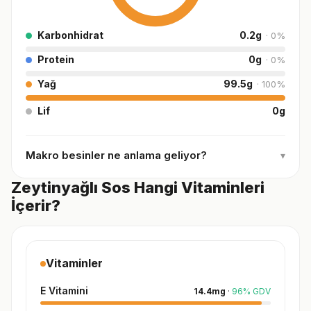
Karbonhidrat
0.2
g
·
0
%
Protein
0
g
·
0
%
Yağ
99.5
g
·
100
%
Lif
0
g
Makro besinler ne anlama geliyor?
▾
Zeytinyağlı Sos Hangi Vitaminleri
İçerir?
Vitaminler
E Vitamini
14.4
mg
·
96
%
GDV