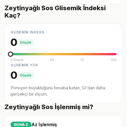
Zeytinyağlı Sos Glisemik İndeksi
Kaç?
GLİSEMİK İNDEKS
0
Düşük
0 Düşük
55
70
100
GLİSEMİK YÜK
0
Düşük
Porsiyon büyüklüğünü hesaba katan, GI'dan daha
gerçekçi bir ölçüm.
Zeytinyağlı Sos İşlenmiş mi?
Az İşlenmiş
NOVA
2