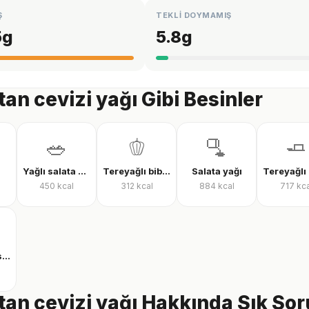
Ş
TEKLİ DOYMAMIŞ
5
g
5.8
g
tan cevizi yağı Gibi Besinler
🥗
🫑
🫗
🧈
Yağlı salata sosu
Tereyağlı biber sosu
Salata yağı
450
kcal
312
kcal
884
kcal
717
kca
Zeytinyağlı salata sosu
tan cevizi yağı Hakkında Sık Sor