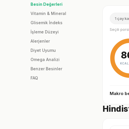
Besin Değerleri
Vitamin & Mineral
1 çay ka
Glisemik İndeks
Seçili por
İşleme Düzeyi
Alerjenler
Diyet Uyumu
8
Omega Analizi
KCAL
Benzer Besinler
FAQ
Makro be
Hindis