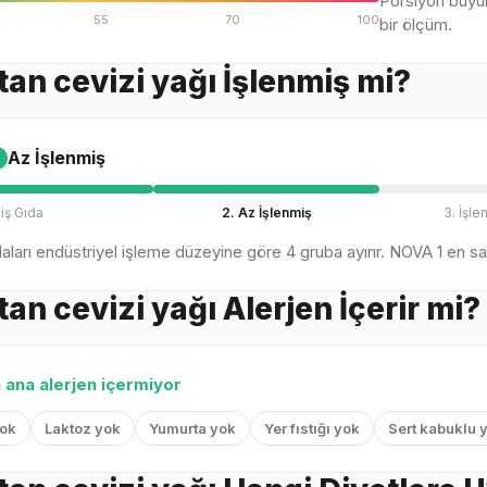
Porsiyon büyü
55
70
100
bir ölçüm.
tan cevizi yağı İşlenmiş mi?
Az İşlenmiş
iş Gıda
2. Az İşlenmiş
3. İşle
ları endüstriyel işleme düzeyine göre 4 gruba ayırır. NOVA 1 en sağl
tan cevizi yağı Alerjen İçerir mi?
n ana alerjen içermiyor
yok
Laktoz yok
Yumurta yok
Yer fıstığı yok
Sert kabuklu 