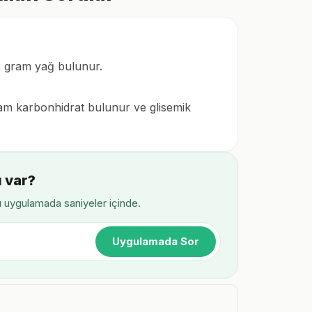
00 gram yağ bulunur.
ram karbonhidrat bulunur ve glisemik
u var?
ı uygulamada saniyeler içinde.
Uygulamada Sor