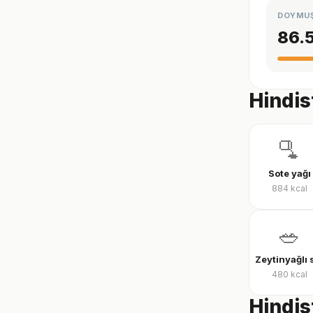
DOYMU
86.
Hindis
🫗
Sote yağı
884
kcal
🥗
480
kcal
Hindis