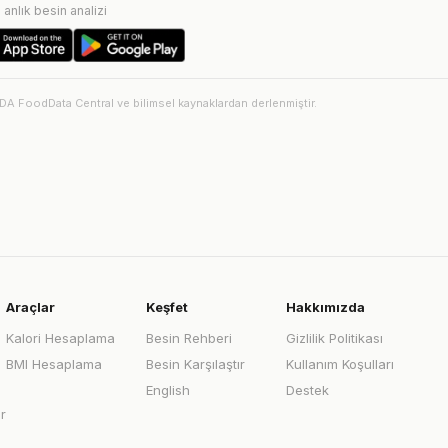
e anlık besin analizi
SDA FoodData Central ve bilimsel kaynaklardan derlenmiştir.
Araçlar
Keşfet
Hakkımızda
Kalori Hesaplama
Besin Rehberi
Gizlilik Politikası
BMI Hesaplama
Besin Karşılaştır
Kullanım Koşulları
English
Destek
r