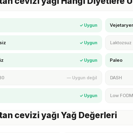
tan cevizi yağı Hangi Diyetlere
Vejetarye
✓ Uygun
siz
Laktozsuz
✓ Uygun
iz
Paleo
✓ Uygun
30
DASH
— Uygun değil
Low FOD
✓ Uygun
tan cevizi yağı Yağ Değerleri