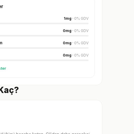
er
1
mg
·
0
%
GDV
0
mg
·
0
%
GDV
m
0
mg
·
0
%
GDV
0
mg
·
0
%
GDV
ter
 Kaç?