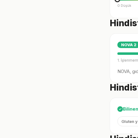
0 Düşük
Hindis
NOVA
2
1. İşlenmem
NOVA, gıda
Hindis
Biline
✓
Gluten 