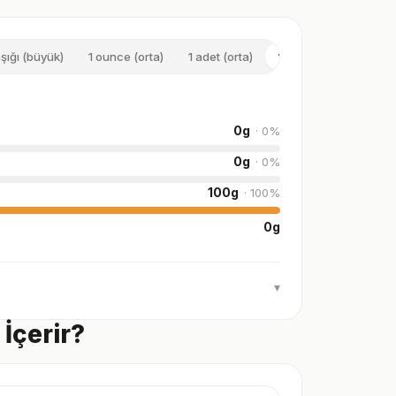
şığı (büyük)
1 ounce (orta)
1 adet (orta)
100 g
1 pack (bü
0
g
·
0
%
0
g
·
0
%
100
g
·
100
%
0
g
▾
 İçerir?