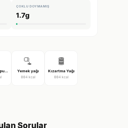
ÇOKLU DOYMAMIŞ
1.7
g
🫗
🛢️
Tereyağlı pul biber sosu
Yemek yağı
Kızartma Yağı
l
884
kcal
884
kcal
ulan Sorular