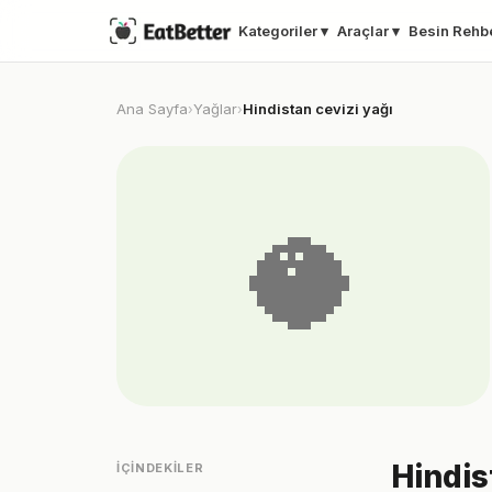
Kategoriler ▾
Araçlar ▾
Besin Rehb
Ana Sayfa
Yağlar
Hindistan cevizi yağı
›
›
🥥
Hindis
İÇINDEKILER