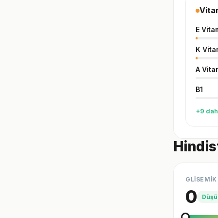
Vita
E Vita
K Vita
A Vita
B1
+9 dah
Hindis
GLİSEMİK
0
Düşü