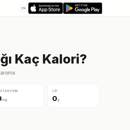
EN
ğı Kaç Kalori?
l aroma
OTASYUM
LİF
0
0
mg
g