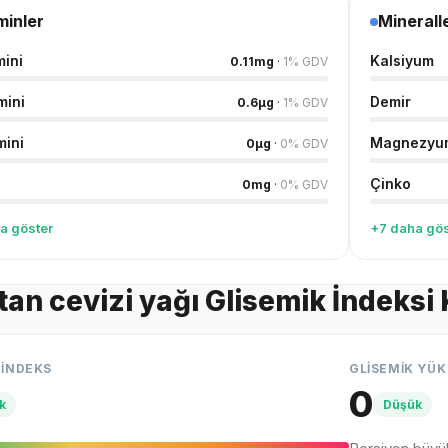
minler
Minerall
mini
Kalsiyum
0.11
mg
·
1
%
GDV
mini
Demir
0.6
µg
·
1
%
GDV
mini
Magnezyu
0
µg
·
0
%
GDV
Çinko
0
mg
·
0
%
GDV
a göster
+7 daha gös
tan cevizi yağı Glisemik İndeksi
 İNDEKS
GLİSEMİK YÜK
0
k
Düşük