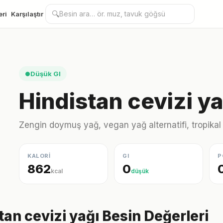
🔍
eri
Karşılaştır
Düşük GI
●
Hindistan cevizi ya
Zengin doymuş yağ, vegan yağ alternatifi, tropika
KALORİ
GI
P
862
0
kcal
düşük
tan cevizi yağı Besin Değerleri