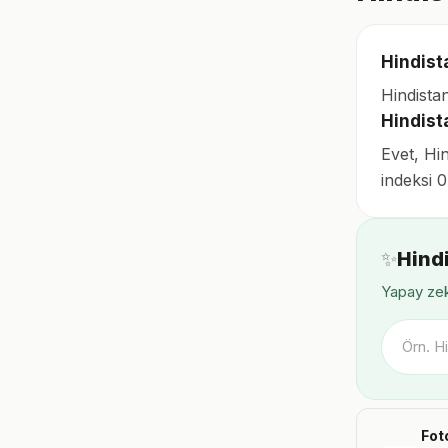
Hindista
Hindista
Hindist
Evet, Hi
indeksi 0
✨
Hindi
Yapay zek
Fot