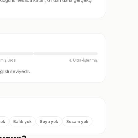
klüğünü hesaba katan, GI'dan daha gerçekçi
nmiş Gıda
4. Ultra-İşlenmiş
ıklı seviyedir.
yok
Balık yok
Soya yok
Susam yok