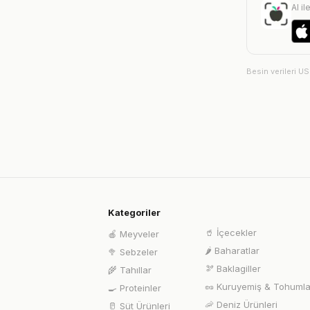
AI il
Besin verileri U
Kategoriler
🥤
İçecekler
🍎
Meyveler
🌶️
Baharatlar
🥦
Sebzeler
🫘
Baklagiller
🌾
Tahıllar
🥜
Kuruyemiş & Tohumla
🍳
Proteinler
🦐
Deniz Ürünleri
🥛
Süt Ürünleri