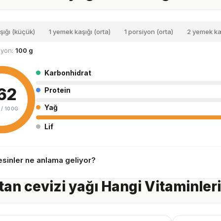
şığı (küçük)
1 yemek kaşığı (orta)
1 porsiyon (orta)
2 yemek ka
siyon:
100 g
Karbonhidrat
62
Protein
Yağ
 /
100G
Lif
sinler ne anlama geliyor?
tan cevizi yağı Hangi Vitaminleri