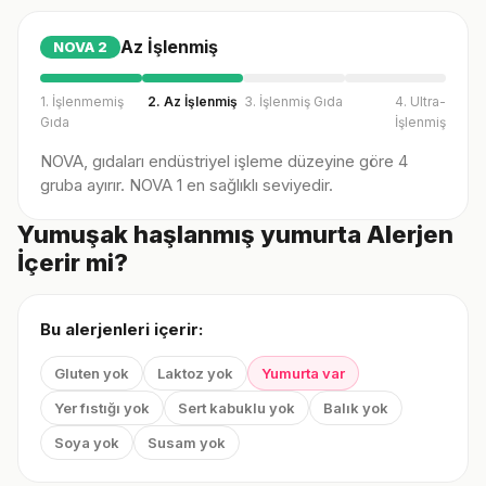
Az İşlenmiş
NOVA
2
1. İşlenmemiş
2. Az İşlenmiş
3. İşlenmiş Gıda
4. Ultra-
Gıda
İşlenmiş
NOVA, gıdaları endüstriyel işleme düzeyine göre 4
gruba ayırır. NOVA 1 en sağlıklı seviyedir.
Yumuşak haşlanmış yumurta Alerjen
İçerir mi?
Bu alerjenleri içerir:
Gluten yok
Laktoz yok
Yumurta var
Yer fıstığı yok
Sert kabuklu yok
Balık yok
Soya yok
Susam yok