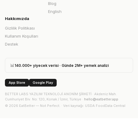
Blog
English
Hakkımızda
Gizlilik Politikası
Kullanım Koşulları
Destek
📊
140.000+ yiyecek verisi · Günde 2M+ yemek analizi
App Store
Google Play
BETTER LABS YAZILIM TEKNOLOJİ ANONİM ŞİRKETİ
·
Akdeniz Mah.
Cumhuriyet Blv. No: 120, Konak / İzmir, Türkiye
·
hello@eatbetter.app
©
2026
EatBetter — Not Perfect. ·
Veri kaynağı
: USDA FoodData Central