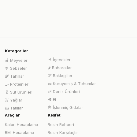
Kategoriler
🥤
İçecekler
🍎
Meyveler
🌶️
Baharatlar
🥦
Sebzeler
🫘
Baklagiller
🌾
Tahıllar
🥜
Kuruyemiş & Tohumlar
🍳
Proteinler
🦐
Deniz Ürünleri
🥛
Süt Ürünleri
🥩
Et
🫒
Yağlar
🍟
İşlenmiş Gıdalar
🍰
Tatlılar
Araçlar
Keşfet
Kalori Hesaplama
Besin Rehberi
BMI Hesaplama
Besin Karşılaştır