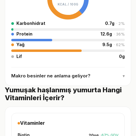
KCAL /
100G
Karbonhidrat
0.7
g
·
2
%
Protein
12.6
g
·
36
%
Yağ
9.5
g
·
62
%
Lif
0
g
Makro besinler ne anlama geliyor?
▾
Yumuşak haşlanmış yumurta Hangi
Vitaminleri İçerir?
Vitaminler
Biotin
20
µg
·
67
%
GDV