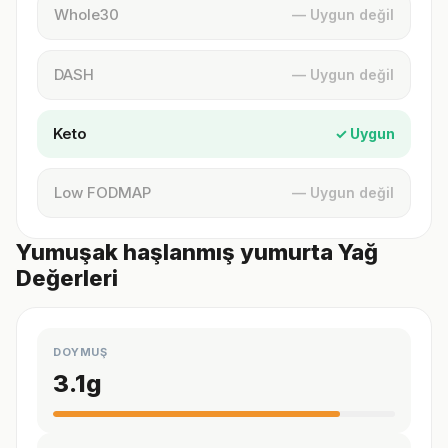
Whole30
— Uygun değil
DASH
— Uygun değil
Keto
✓ Uygun
Low FODMAP
— Uygun değil
Yumuşak haşlanmış yumurta Yağ
Değerleri
DOYMUŞ
3.1
g