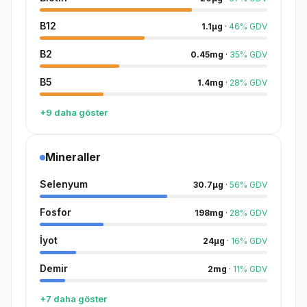
B12
1.1
µg
·
46
%
GDV
B2
0.45
mg
·
35
%
GDV
B5
1.4
mg
·
28
%
GDV
+9 daha göster
Mineraller
Selenyum
30.7
µg
·
56
%
GDV
Fosfor
198
mg
·
28
%
GDV
İyot
24
µg
·
16
%
GDV
Demir
2
mg
·
11
%
GDV
+7 daha göster