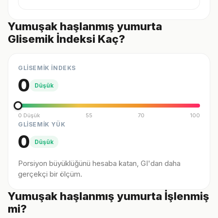
Yumuşak haşlanmış yumurta
Glisemik İndeksi Kaç?
GLİSEMİK İNDEKS
0
Düşük
0 Düşük
55
70
100
GLİSEMİK YÜK
0
Düşük
Porsiyon büyüklüğünü hesaba katan, GI'dan daha
gerçekçi bir ölçüm.
Yumuşak haşlanmış yumurta İşlenmiş
mi?