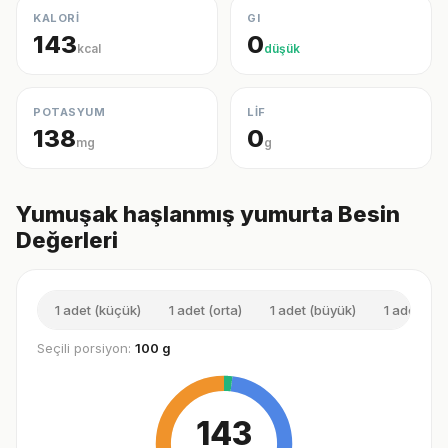
KALORİ
GI
143
0
kcal
düşük
POTASYUM
LİF
138
0
mg
g
Yumuşak haşlanmış yumurta Besin
Değerleri
1 adet (küçük)
1 adet (orta)
1 adet (büyük)
1 adet (ço
Seçili porsiyon:
100 g
143