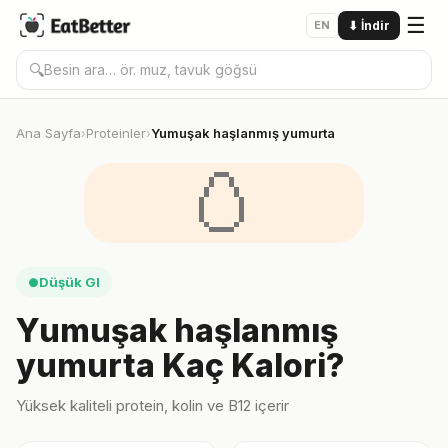
☰
EN
⬇
İndir
🔍
Ana Sayfa
Proteinler
Yumuşak haşlanmış yumurta
›
›
🥚
Düşük GI
●
Yumuşak haşlanmış
yumurta Kaç Kalori?
Yüksek kaliteli protein, kolin ve B12 içerir