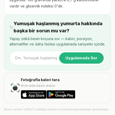
vardır ve glisemik indeksi 0'dır.
Yumuşak haşlanmış yumurta hakkında
✨
başka bir sorun mu var?
Yapay zekâ besin koçuna sor — kalori, porsiyon,
alternatifler ve daha fazlası uygulamada saniyeler içinde.
Uygulamada Sor
Fotoğrafla kalori tara
AI ile anlık besin analizi
Besin verileri USDA FoodData Central ve bilimsel kaynaklardan derlenmiştir.