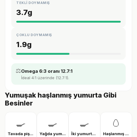
TEKLİ DOYMAMIŞ
3.7
g
ÇOKLU DOYMAMIŞ
1.9
g
⚖️
Omega 6:3 oranı 12.7:1
İdeal 4:1 üzerinde (12.7:1).
Yumuşak haşlanmış yumurta Gibi
Besinler
🍳
🍳
🍳
🥚
Tavada pişmiş yumurta
Yağda yumurta
İki yumurtalı menemen
Haşlanmış tam yumurta