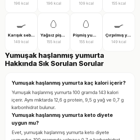
196
kcal
196
kcal
109
kcal
155
kcal
🍳
🥚
🥚
🍳
Karışık sebzeli omlet
Yağsız pişmiş yumurta
Pişmiş yumurta
Çırpılmış yumurta
149
kcal
155
kcal
155
kcal
149
kcal
Yumuşak haşlanmış yumurta
Hakkında Sık Sorulan Sorular
Yumuşak haşlanmış yumurta kaç kalori içerir?
Yumuşak haşlanmış yumurta 100 gramda 143 kalori
içerir. Aynı miktarda 12,6 g protein, 9,5 g yağ ve 0,7 g
karbonhidrat bulunur.
Yumuşak haşlanmış yumurta keto diyete
uygun mu?
Evet, yumuşak haşlanmış yumurta keto diyete
uygundur. 100 gramında yalnızca 0,7 g karbonhidrat