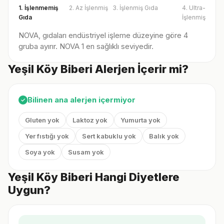
1. İşlenmemiş
2. Az İşlenmiş
3. İşlenmiş Gıda
4. Ultra-
Gıda
İşlenmiş
NOVA, gıdaları endüstriyel işleme düzeyine göre 4
gruba ayırır. NOVA 1 en sağlıklı seviyedir.
Yeşil Köy Biberi Alerjen İçerir mi?
Bilinen ana alerjen içermiyor
✓
Gluten yok
Laktoz yok
Yumurta yok
Yer fıstığı yok
Sert kabuklu yok
Balık yok
Soya yok
Susam yok
Yeşil Köy Biberi Hangi Diyetlere
Uygun?