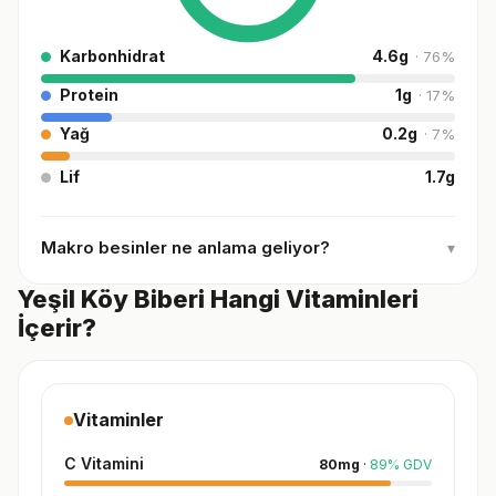
Karbonhidrat
4.6
g
·
76
%
Protein
1
g
·
17
%
Yağ
0.2
g
·
7
%
Lif
1.7
g
Makro besinler ne anlama geliyor?
▾
Yeşil Köy Biberi Hangi Vitaminleri
İçerir?
Vitaminler
C Vitamini
80
mg
·
89
%
GDV