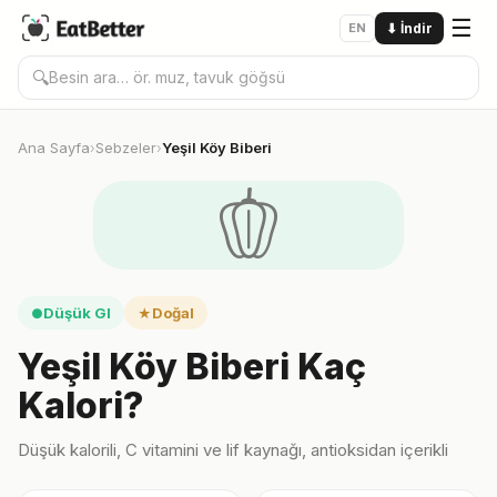
☰
EN
⬇
İndir
🔍
Ana Sayfa
Sebzeler
Yeşil Köy Biberi
›
›
🫑
Düşük GI
Doğal
●
★
Yeşil Köy Biberi Kaç
Kalori?
Düşük kalorili, C vitamini ve lif kaynağı, antioksidan içerikli