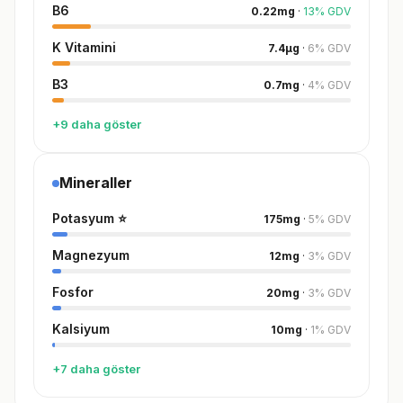
B6
0.22
mg
·
13
%
GDV
K Vitamini
7.4
µg
·
6
%
GDV
B3
0.7
mg
·
4
%
GDV
+9 daha göster
Mineraller
Potasyum
⭐
175
mg
·
5
%
GDV
Magnezyum
12
mg
·
3
%
GDV
Fosfor
20
mg
·
3
%
GDV
Kalsiyum
10
mg
·
1
%
GDV
+7 daha göster