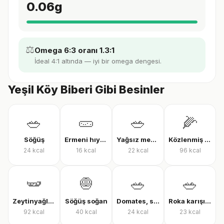
0.06
g
⚖️
Omega 6:3 oranı 1.3:1
İdeal 4:1 altında — iyi bir omega dengesi.
Yeşil Köy Biberi Gibi Besinler
🥗
🥒
🥗
🌽
Söğüş
Ermeni hıyarı
Yağsız mevsim salatası
Közlenmiş mısır
24
kcal
16
kcal
22
kcal
96
kcal
🫛
🧅
🥗
🥗
Zeytinyağlı çalı fasulyesi
Söğüş soğan
Domates, salatalık ve biber salatası
Roka karışık yeşillik
92
kcal
40
kcal
24
kcal
23
kcal