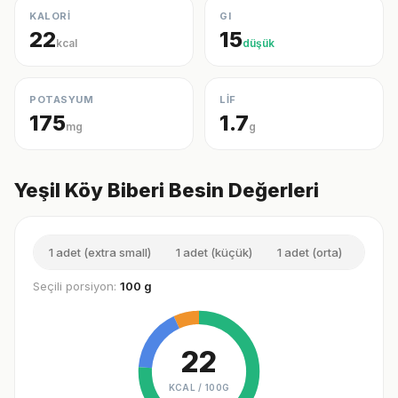
KALORİ
GI
22
15
kcal
düşük
POTASYUM
LİF
175
1.7
mg
g
Yeşil Köy Biberi Besin Değerleri
1 adet (extra small)
1 adet (küçük)
1 adet (orta)
1 ade
Seçili porsiyon:
100 g
22
KCAL /
100G