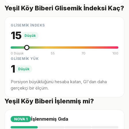
Yeşil Köy Biberi Glisemik İndeksi Kaç?
GLİSEMİK İNDEKS
15
Düşük
0 Düşük
55
70
100
GLİSEMİK YÜK
1
Düşük
Porsiyon büyüklüğünü hesaba katan, GI'dan daha
gerçekçi bir ölçüm.
Yeşil Köy Biberi İşlenmiş mi?
İşlenmemiş Gıda
NOVA
1