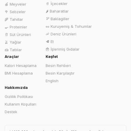
🥤
İçecekler
🍎
Meyveler
🌶️
Baharatlar
🥦
Sebzeler
🫘
Baklagiller
🌾
Tahıllar
🥜
Kuruyemiş & Tohumlar
🍳
Proteinler
🦐
Deniz Ürünleri
🥛
Süt Ürünleri
🥩
Et
🫒
Yağlar
🍟
İşlenmiş Gıdalar
🍰
Tatlılar
Araçlar
Keşfet
Kalori Hesaplama
Besin Rehberi
BMI Hesaplama
Besin Karşılaştır
English
Hakkımızda
Gizlilik Politikası
Kullanım Koşulları
Destek