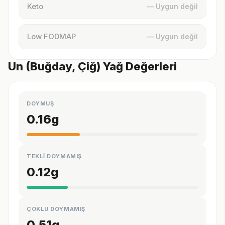
Keto
— Uygun değil
Low FODMAP
— Uygun değil
Un (Buğday, Çiğ) Yağ Değerleri
DOYMUŞ
0.16
g
TEKLİ DOYMAMIŞ
0.12
g
ÇOKLU DOYMAMIŞ
0.51
g