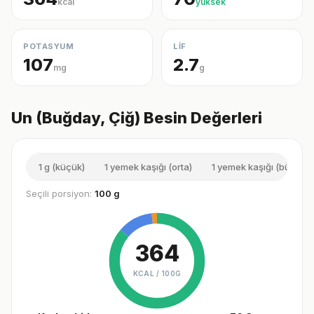
kcal
yüksek
POTASYUM
LİF
107
2.7
mg
g
Un (Buğday, Çiğ) Besin Değerleri
1 g (küçük)
1 yemek kaşığı (orta)
1 yemek kaşığı (büyük)
Seçili porsiyon:
100 g
364
KCAL /
100G