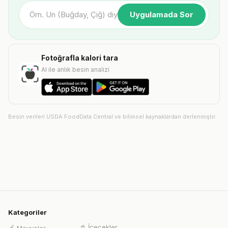
Uygulamada Sor
Fotoğrafla kalori tara
AI ile anlık besin analizi
Besin verileri USDA FoodData Central ve bilimsel kaynaklardan derlenmiştir.
Kategoriler
🥤
İçecekler