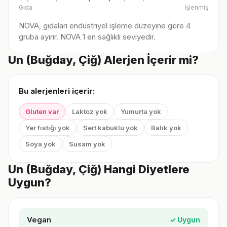
Gıda
İşlenmiş
NOVA, gıdaları endüstriyel işleme düzeyine göre 4
gruba ayırır. NOVA 1 en sağlıklı seviyedir.
Un (Buğday, Çiğ) Alerjen İçerir mi?
Bu alerjenleri içerir:
Gluten var
Laktoz yok
Yumurta yok
Yer fıstığı yok
Sert kabuklu yok
Balık yok
Soya yok
Susam yok
Un (Buğday, Çiğ) Hangi Diyetlere
Uygun?
Vegan
✓ Uygun