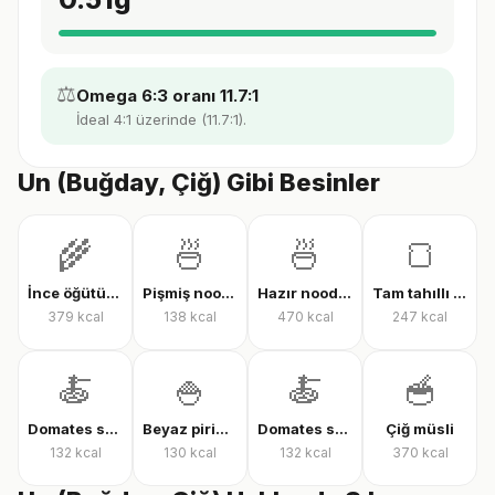
⚖️
Omega 6:3 oranı 11.7:1
İdeal 4:1 üzerinde (11.7:1).
Un (Buğday, Çiğ) Gibi Besinler
🌾
🍜
🍜
🍞
İnce öğütülmüş yulaf (çiğ)
Pişmiş noodle
Hazır noodle (kuru)
Tam tahıllı tam buğday ekmeği
379
kcal
138
kcal
470
kcal
247
kcal
🍝
🍚
🍝
🥣
Domates soslu farfalle makarna
Beyaz pirinç, pişmiş
Domates soslu rigatoni
Çiğ müsli
132
kcal
130
kcal
132
kcal
370
kcal