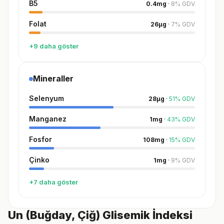
B5
0.4
mg
·
8
%
GDV
Folat
26
µg
·
7
%
GDV
+9 daha göster
Mineraller
Selenyum
28
µg
·
51
%
GDV
Manganez
1
mg
·
43
%
GDV
Fosfor
108
mg
·
15
%
GDV
Çinko
1
mg
·
9
%
GDV
+7 daha göster
Un (Buğday, Çiğ) Glisemik İndeksi