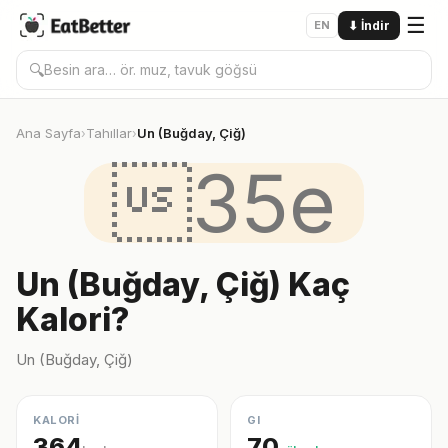
☰
EN
⬇
İndir
🔍
Ana Sayfa
Tahıllar
Un (Buğday, Çiğ)
›
›
35e
Un (Buğday, Çiğ) Kaç
Kalori?
Un (Buğday, Çiğ)
KALORİ
GI
364
70