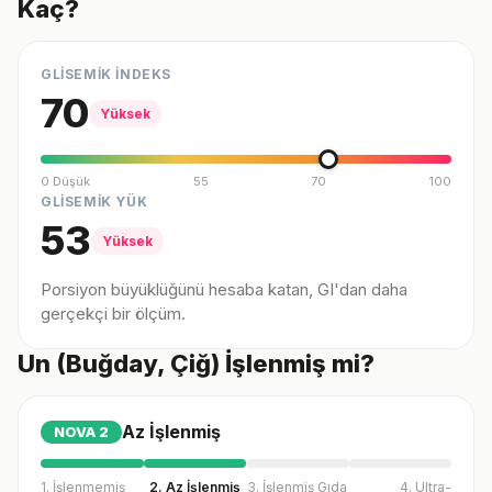
Kaç?
GLİSEMİK İNDEKS
70
Yüksek
0 Düşük
55
70
100
GLİSEMİK YÜK
53
Yüksek
Porsiyon büyüklüğünü hesaba katan, GI'dan daha
gerçekçi bir ölçüm.
Un (Buğday, Çiğ) İşlenmiş mi?
Az İşlenmiş
NOVA
2
1. İşlenmemiş
2. Az İşlenmiş
3. İşlenmiş Gıda
4. Ultra-