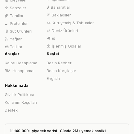
🍎
Meyveler
🌶️
Baharatlar
🥦
Sebzeler
🫘
Baklagiller
🌾
Tahıllar
🥜
Kuruyemiş & Tohumlar
🍳
Proteinler
🦐
Deniz Ürünleri
🥛
Süt Ürünleri
🥩
Et
🫒
Yağlar
🍟
İşlenmiş Gıdalar
🍰
Tatlılar
Araçlar
Keşfet
Kalori Hesaplama
Besin Rehberi
BMI Hesaplama
Besin Karşılaştır
English
Hakkımızda
Gizlilik Politikası
Kullanım Koşulları
Destek
📊
140.000+ yiyecek verisi · Günde 2M+ yemek analizi