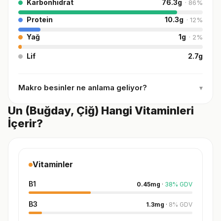
Karbonhidrat
76.3
g
·
86
%
Protein
10.3
g
·
12
%
Yağ
1
g
·
2
%
Lif
2.7
g
Makro besinler ne anlama geliyor?
▾
Un (Buğday, Çiğ) Hangi Vitaminleri
İçerir?
Vitaminler
B1
0.45
mg
·
38
%
GDV
B3
1.3
mg
·
8
%
GDV