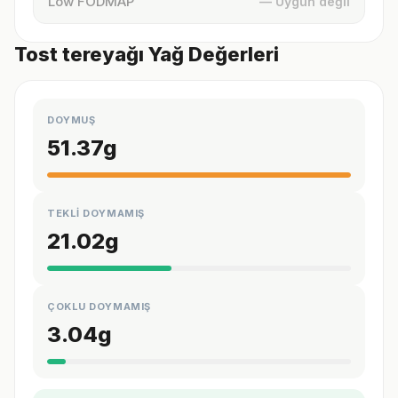
Low FODMAP
— Uygun değil
Tost tereyağı Yağ Değerleri
DOYMUŞ
51.37
g
TEKLİ DOYMAMIŞ
21.02
g
ÇOKLU DOYMAMIŞ
3.04
g