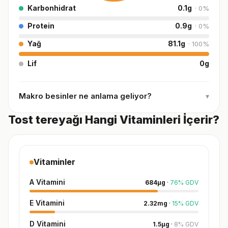
Karbonhidrat
0.1
g
·
0
%
Protein
0.9
g
·
0
%
Yağ
81.1
g
·
100
%
Lif
0
g
Makro besinler ne anlama geliyor?
▾
Tost tereyağı Hangi Vitaminleri İçerir?
Vitaminler
A Vitamini
684
µg
·
76
%
GDV
E Vitamini
2.32
mg
·
15
%
GDV
D Vitamini
1.5
µg
·
8
%
GDV