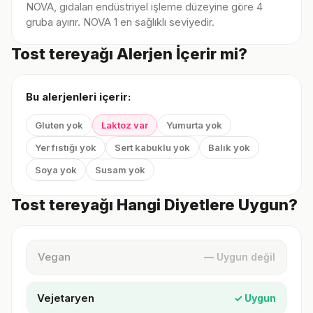
NOVA, gıdaları endüstriyel işleme düzeyine göre 4
gruba ayırır. NOVA 1 en sağlıklı seviyedir.
Tost tereyağı Alerjen İçerir mi?
Bu alerjenleri içerir:
Gluten yok
Laktoz var
Yumurta yok
Yer fıstığı yok
Sert kabuklu yok
Balık yok
Soya yok
Susam yok
Tost tereyağı Hangi Diyetlere Uygun?
Vegan
— Uygun değil
Vejetaryen
✓ Uygun