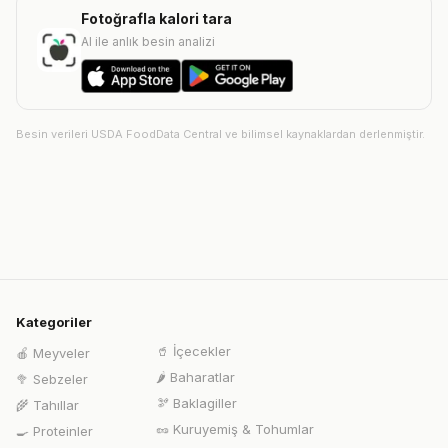
Fotoğrafla kalori tara
AI ile anlık besin analizi
Besin verileri USDA FoodData Central ve bilimsel kaynaklardan derlenmiştir.
Kategoriler
🥤
İçecekler
🍎
Meyveler
🌶️
Baharatlar
🥦
Sebzeler
🫘
Baklagiller
🌾
Tahıllar
🥜
Kuruyemiş & Tohumlar
🍳
Proteinler