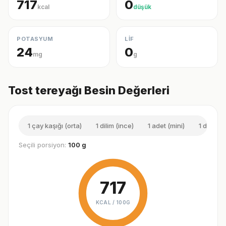
717
0
kcal
düşük
POTASYUM
LİF
24
0
mg
g
Tost tereyağı Besin Değerleri
1 çay kaşığı (orta)
1 dilim (ince)
1 adet (mini)
1 dilim (k
Seçili porsiyon:
100 g
717
KCAL /
100G