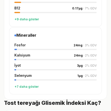
B12
0.17
µg
·
7
%
GDV
+9 daha göster
Mineraller
Fosfor
24
mg
·
3
%
GDV
Kalsiyum
24
mg
·
2
%
GDV
İyot
3
µg
·
2
%
GDV
Selenyum
1
µg
·
2
%
GDV
+7 daha göster
Tost tereyağı Glisemik İndeksi Kaç?