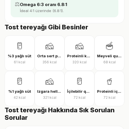
⚖️
Omega 6:3 oranı 6.8:1
İdeal 4:1 üzerinde (6.8:1).
Tost tereyağı Gibi Besinler
🥛
🧀
🧀
🥣
%3 yağlı süt
Orta sert peynir
Proteinli kaşar peyniri
Meyveli quark yoğurt
61
kcal
356
kcal
320
kcal
68
kcal
🥛
🧀
🥛
🥤
%1 yağlı süt
Izgara hellim
İçilebilir quark
Proteinli içilebilir quark
42
kcal
321
kcal
72
kcal
72
kcal
Tost tereyağı Hakkında Sık Sorulan
Sorular