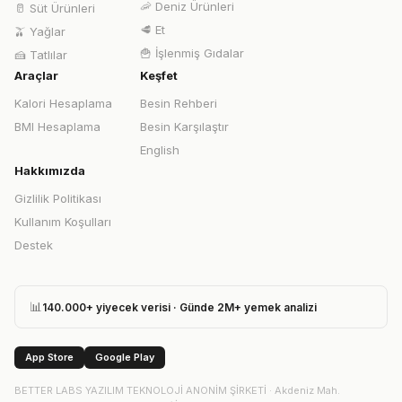
🦐
Deniz Ürünleri
🥛
Süt Ürünleri
🥩
Et
🫒
Yağlar
🍟
İşlenmiş Gıdalar
🍰
Tatlılar
Araçlar
Keşfet
Kalori Hesaplama
Besin Rehberi
BMI Hesaplama
Besin Karşılaştır
English
Hakkımızda
Gizlilik Politikası
Kullanım Koşulları
Destek
📊
140.000+ yiyecek verisi · Günde 2M+ yemek analizi
App Store
Google Play
BETTER LABS YAZILIM TEKNOLOJİ ANONİM ŞİRKETİ
·
Akdeniz Mah.