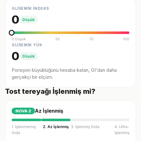
GLİSEMİK İNDEKS
0
Düşük
0 Düşük
55
70
100
GLİSEMİK YÜK
0
Düşük
Porsiyon büyüklüğünü hesaba katan, GI'dan daha
gerçekçi bir ölçüm.
Tost tereyağı İşlenmiş mi?
Az İşlenmiş
NOVA
2
1. İşlenmemiş
2. Az İşlenmiş
3. İşlenmiş Gıda
4. Ultra-
Gıda
İşlenmiş