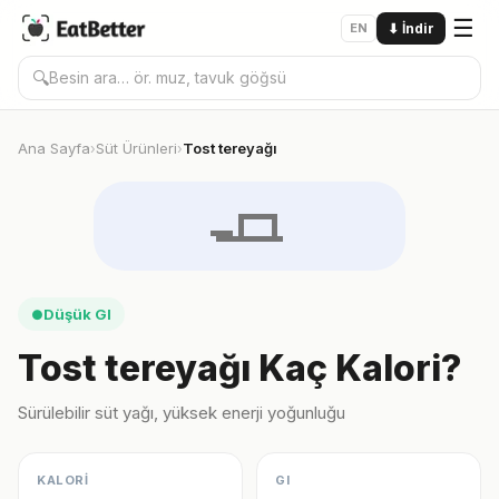
☰
EN
⬇
İndir
🔍
Ana Sayfa
Süt Ürünleri
Tost tereyağı
›
›
🧈
Düşük GI
●
Tost tereyağı Kaç Kalori?
Sürülebilir süt yağı, yüksek enerji yoğunluğu
KALORİ
GI