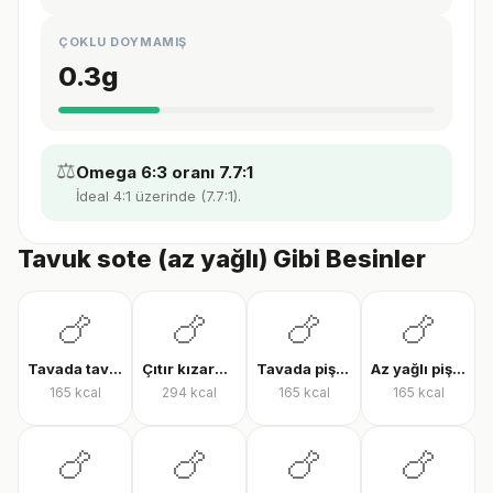
ÇOKLU DOYMAMIŞ
0.3
g
⚖️
Omega 6:3 oranı 7.7:1
İdeal 4:1 üzerinde (7.7:1).
Tavuk sote (az yağlı) Gibi Besinler
🍗
🍗
🍗
🍗
Tavada tavuk göğsü
Çıtır kızarmış tavuk
Tavada pişmiş tavuk bonfile
Az yağlı pişmiş tavuk göğsü
165
kcal
294
kcal
165
kcal
165
kcal
🍗
🍗
🍗
🍗