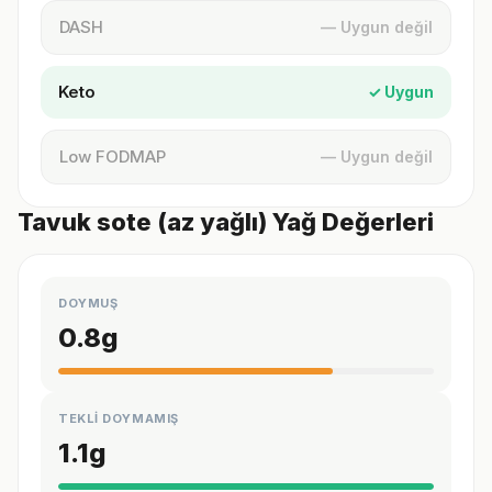
DASH
— Uygun değil
Keto
✓ Uygun
Low FODMAP
— Uygun değil
Tavuk sote (az yağlı) Yağ Değerleri
DOYMUŞ
0.8
g
TEKLİ DOYMAMIŞ
1.1
g