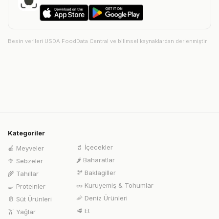
Besin verileri USDA FoodData Central ve bilimsel kaynaklardan derlenmiştir.
Kategoriler
🥤
İçecekler
🍎
Meyveler
🌶️
Baharatlar
🥦
Sebzeler
🫘
Baklagiller
🌾
Tahıllar
🥜
Kuruyemiş & Tohumlar
🍳
Proteinler
🦐
Deniz Ürünleri
🥛
Süt Ürünleri
🥩
Et
🫒
Yağlar