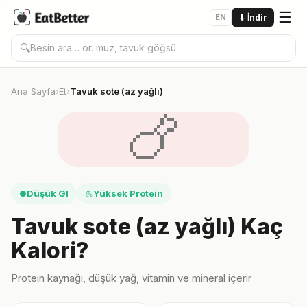
☰
EN
⬇
İndir
🔍
Ana Sayfa
Et
Tavuk sote (az yağlı)
›
›
🍗
Düşük GI
Yüksek Protein
●
💪
Tavuk sote (az yağlı) Kaç
Kalori?
Protein kaynağı, düşük yağ, vitamin ve mineral içerir