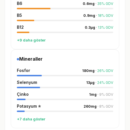
B6
0.6
mg
·
35
%
GDV
B5
0.9
mg
·
18
%
GDV
B12
0.3
µg
·
13
%
GDV
+9 daha göster
Mineraller
Fosfor
180
mg
·
26
%
GDV
Selenyum
13
µg
·
24
%
GDV
Çinko
1
mg
·
9
%
GDV
Potasyum
⭐
260
mg
·
8
%
GDV
+7 daha göster