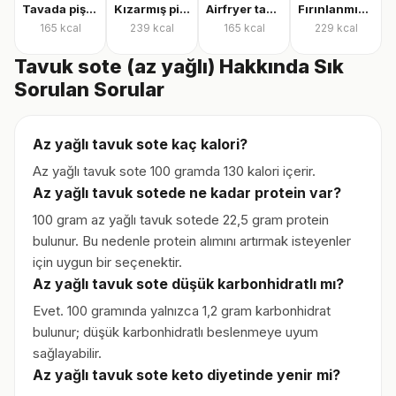
Tavada pişmiş tavuk göğsü
Kızarmış piliç
Airfryer tavuk bonfile
Fırınlanmış derili tavuk but
165
kcal
239
kcal
165
kcal
229
kcal
Tavuk sote (az yağlı) Hakkında Sık
Sorulan Sorular
Az yağlı tavuk sote kaç kalori?
Az yağlı tavuk sote 100 gramda 130 kalori içerir.
Az yağlı tavuk sotede ne kadar protein var?
100 gram az yağlı tavuk sotede 22,5 gram protein
bulunur. Bu nedenle protein alımını artırmak isteyenler
için uygun bir seçenektir.
Az yağlı tavuk sote düşük karbonhidratlı mı?
Evet. 100 gramında yalnızca 1,2 gram karbonhidrat
bulunur; düşük karbonhidratlı beslenmeye uyum
sağlayabilir.
Az yağlı tavuk sote keto diyetinde yenir mi?