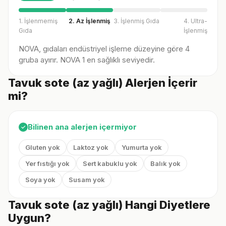
1. İşlenmemiş
2. Az İşlenmiş
3. İşlenmiş Gıda
4. Ultra-
Gıda
İşlenmiş
NOVA, gıdaları endüstriyel işleme düzeyine göre 4
gruba ayırır. NOVA 1 en sağlıklı seviyedir.
Tavuk sote (az yağlı) Alerjen İçerir
mi?
Bilinen ana alerjen içermiyor
✓
Gluten yok
Laktoz yok
Yumurta yok
Yer fıstığı yok
Sert kabuklu yok
Balık yok
Soya yok
Susam yok
Tavuk sote (az yağlı) Hangi Diyetlere
Uygun?