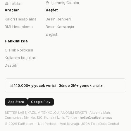
🍟
İşlenmiş Gıdalar
🍰
Tatlılar
Araçlar
Keşfet
Kalori Hesaplama
Besin Rehberi
BMI Hesaplama
Besin Karşılaştır
English
Hakkımızda
Gizlilik Politikası
Kullanım Koşulları
Destek
📊
140.000+ yiyecek verisi · Günde 2M+ yemek analizi
App Store
Google Play
BETTER LABS YAZILIM TEKNOLOJİ ANONİM ŞİRKETİ
·
Akdeniz Mah.
Cumhuriyet Blv. No: 120, Konak / İzmir, Türkiye
·
hello@eatbetter.app
©
2026
EatBetter — Not Perfect. ·
Veri kaynağı
: USDA FoodData Central