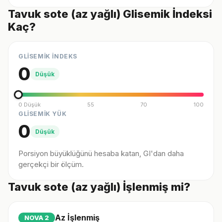
Tavuk sote (az yağlı) Glisemik İndeksi
Kaç?
GLİSEMİK İNDEKS
0
Düşük
0 Düşük
55
70
100
GLİSEMİK YÜK
0
Düşük
Porsiyon büyüklüğünü hesaba katan, GI'dan daha
gerçekçi bir ölçüm.
Tavuk sote (az yağlı) İşlenmiş mi?
Az İşlenmiş
NOVA
2