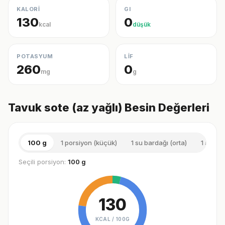
KALORİ
GI
130
0
kcal
düşük
POTASYUM
LİF
260
0
mg
g
Tavuk sote (az yağlı) Besin Değerleri
100 g
1 porsiyon (küçük)
1 su bardağı (orta)
1 adet (
Seçili porsiyon:
100 g
130
KCAL /
100G