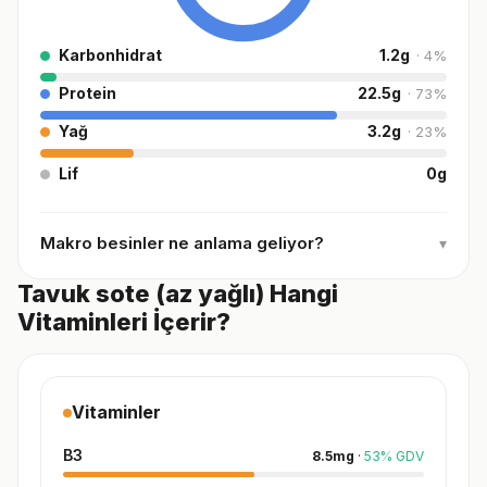
Karbonhidrat
1.2
g
·
4
%
Protein
22.5
g
·
73
%
Yağ
3.2
g
·
23
%
Lif
0
g
Makro besinler ne anlama geliyor?
▾
Tavuk sote (az yağlı) Hangi
Vitaminleri İçerir?
Vitaminler
B3
8.5
mg
·
53
%
GDV