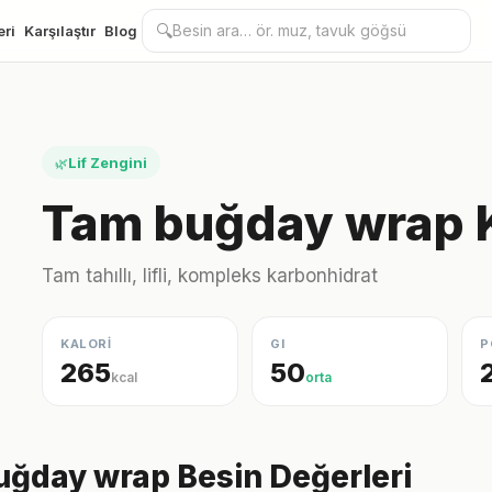
🔍
eri
Karşılaştır
Blog
Lif Zengini
🌿
Tam buğday wrap K
Tam tahıllı, lifli, kompleks karbonhidrat
KALORİ
GI
P
265
50
kcal
orta
ğday wrap Besin Değerleri