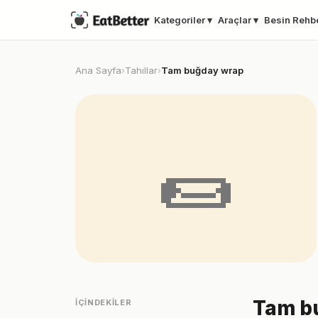
Kategoriler ▾
Araçlar ▾
Besin Rehb
Ana Sayfa
Tahıllar
Tam buğday wrap
›
›
🌯
Tam bu
İÇINDEKILER