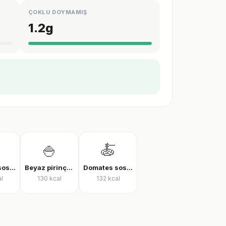
ÇOKLU DOYMAMIŞ
1.2
g
🍚
🍝
Domates soslu farfalle makarna
Beyaz pirinç, pişmiş
Domates soslu rigatoni
l
130
kcal
132
kcal