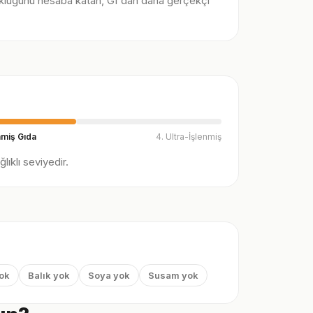
klüğünü hesaba katan, GI'dan daha gerçekçi
nmiş Gıda
4. Ultra-İşlenmiş
ıklı seviyedir.
yok
Balık yok
Soya yok
Susam yok