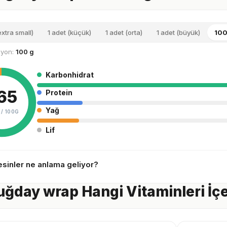
extra small)
1 adet (küçük)
1 adet (orta)
1 adet (büyük)
100
siyon:
100 g
Karbonhidrat
65
Protein
Yağ
 /
100G
Lif
sinler ne anlama geliyor?
ğday wrap Hangi Vitaminleri İçe