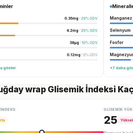
minler
Minerall
Manganez
0.35
mg
·
29
%
GDV
Selenyum
4.2
mg
·
26
%
GDV
Fosfor
38
µg
·
10
%
GDV
Magnezyu
0.12
mg
·
9
%
GDV
a göster
+7 daha gös
ğday wrap Glisemik İndeksi Ka
 İNDEKS
GLİSEMİK YÜK
25
rta
Yükse