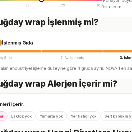
Porsiyon büyü
55
70
100
bir ölçüm.
ğday wrap İşlenmiş mi?
İşlenmiş Gıda
iş Gıda
2. Az İşlenmiş
3. İşle
ları endüstriyel işleme düzeyine göre 4 gruba ayırır. NOVA 1 en sağl
ğday wrap Alerjen İçerir mi?
nleri içerir:
ar
Laktoz yok
Yumurta yok
Yer fıstığı yok
Sert kabuklu 