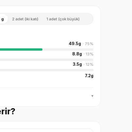
 g
2 adet (iki katı)
1 adet (çok büyük)
49.5
g
·
75
%
8.8
g
·
13
%
3.5
g
·
12
%
7.2
g
▾
rir?