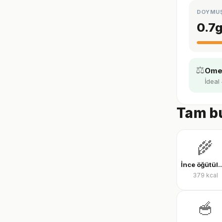
DOYMU
0.7
⚖️
Omeg
İdeal 
Tam bu
🌾
İnce öğütülmüş yu
379
kcal
🥣