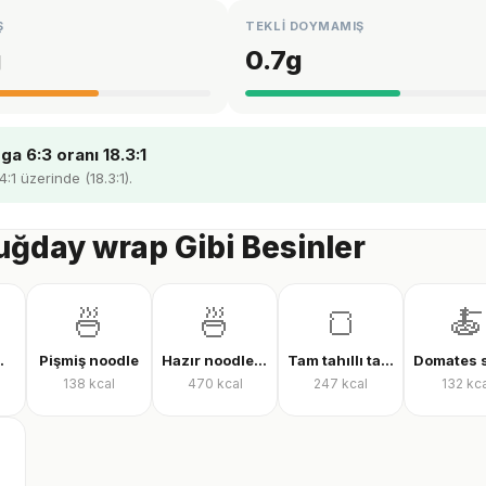
Ş
TEKLİ DOYMAMIŞ
g
0.7
g
a 6:3 oranı 18.3:1
4:1 üzerinde (18.3:1).
ğday wrap Gibi Besinler
🍜
🍜
🍞
🍝
laf (çiğ)
Pişmiş noodle
Hazır noodle (kuru)
Tam tahıllı tam buğday ekmeği
138
kcal
470
kcal
247
kcal
132
kca