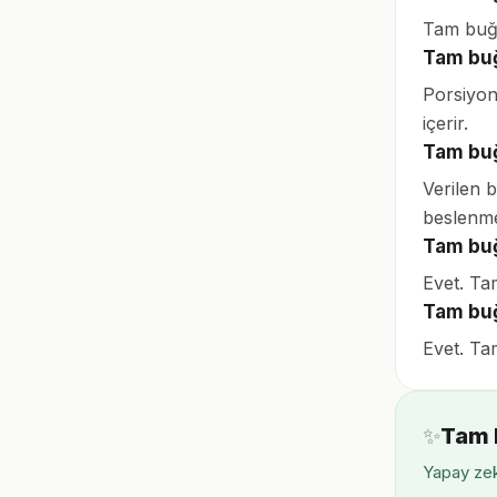
Tam buğd
Tam bu
Porsiyon
içerir.
Tam buğ
Verilen 
beslenme
Tam buğ
Evet. Ta
Tam buğ
Evet. Tam
✨
Tam 
Yapay zek