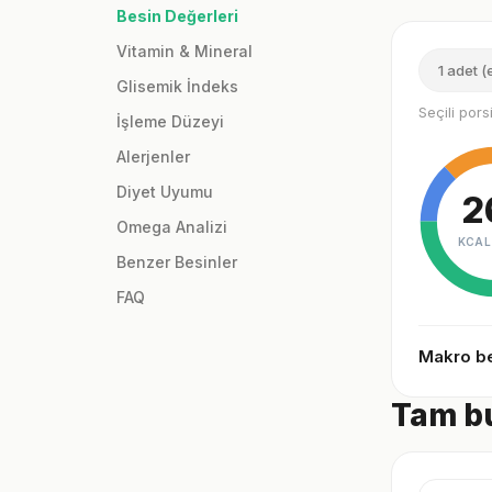
Besin Değerleri
Vitamin & Mineral
1 adet (
Glisemik İndeks
Seçili por
İşleme Düzeyi
Alerjenler
Diyet Uyumu
2
Omega Analizi
KCAL
Benzer Besinler
FAQ
Makro be
Tam bu