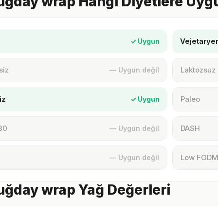
ğday wrap Hangi Diyetlere Uyg
Vejetarye
✓ Uygun
siz
Laktozsuz
— Uygun değil
iz
Paleo
✓ Uygun
30
DASH
— Uygun değil
Low FOD
— Uygun değil
ğday wrap Yağ Değerleri