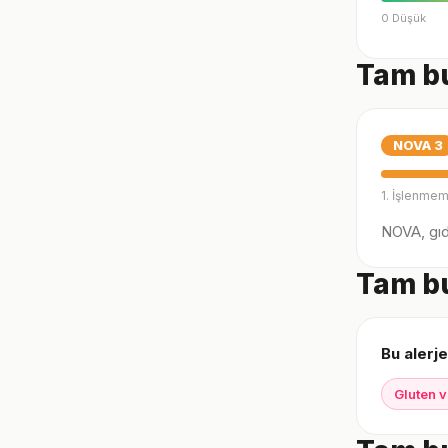
0 Düşük
Tam bu
NOVA
3
1. İşlenmem
NOVA, gıda
Tam bu
Bu alerje
Gluten v