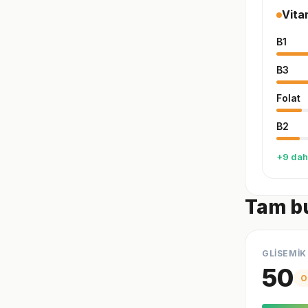
Vita
B1
B3
Folat
B2
+9 dah
Tam bu
GLİSEMİK
50
O