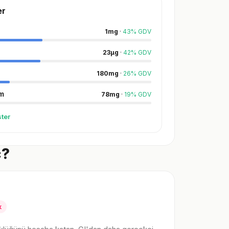
er
1
mg
·
43
%
GDV
23
µg
·
42
%
GDV
180
mg
·
26
%
GDV
m
78
mg
·
19
%
GDV
ter
ç?
k