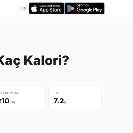
EN
aç Kalori?
OTASYUM
LİF
210
7.2
mg
g