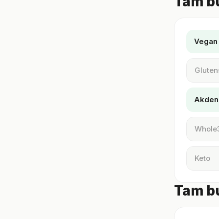
Tam bu
Vegan
Gluten
Akden
Whole
Keto
Tam bu