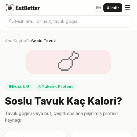
☰
EN
⬇
İndir
🔍
Ana Sayfa
Et
Soslu Tavuk
›
›
🍗
Düşük GI
Yüksek Protein
●
💪
Soslu Tavuk Kaç Kalori?
Tavuk göğsü veya but, çeşitli soslarla pişirilmiş protein
kaynağı