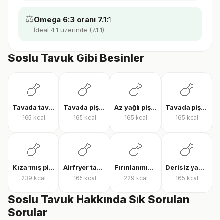
⚖️
Omega 6:3 oranı 7.1:1
İdeal 4:1 üzerinde (7.1:1).
Soslu Tavuk Gibi Besinler
🍗
🍗
🍗
🍗
Tavada tavuk göğsü
Tavada pişmiş tavuk bonfile
Az yağlı pişmiş tavuk göğsü
Tavada pişmiş tavuk göğsü
165
kcal
165
kcal
165
kcal
165
kcal
🍗
🍗
🍗
🍗
Kızarmış piliç
Airfryer tavuk bonfile
Fırınlanmış derili tavuk but
Derisiz yağsız ızgara tavuk göğsü
239
kcal
165
kcal
229
kcal
165
kcal
Soslu Tavuk Hakkında Sık Sorulan
Sorular