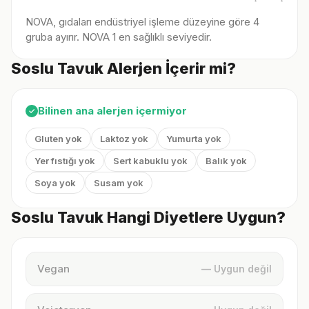
NOVA, gıdaları endüstriyel işleme düzeyine göre 4
gruba ayırır. NOVA 1 en sağlıklı seviyedir.
Soslu Tavuk Alerjen İçerir mi?
Bilinen ana alerjen içermiyor
✓
Gluten yok
Laktoz yok
Yumurta yok
Yer fıstığı yok
Sert kabuklu yok
Balık yok
Soya yok
Susam yok
Soslu Tavuk Hangi Diyetlere Uygun?
Vegan
— Uygun değil