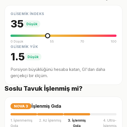
GLİSEMİK İNDEKS
35
Düşük
0 Düşük
55
70
100
GLİSEMİK YÜK
1.5
Düşük
Porsiyon büyüklüğünü hesaba katan, GI'dan daha
gerçekçi bir ölçüm.
Soslu Tavuk İşlenmiş mi?
İşlenmiş Gıda
NOVA
3
1. İşlenmemiş
2. Az İşlenmiş
3. İşlenmiş
4. Ultra-
Gıda
Gıda
İşlenmiş