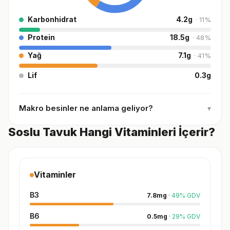
Karbonhidrat
4.2
g
·
11
%
Protein
18.5
g
·
48
%
Yağ
7.1
g
·
41
%
Lif
0.3
g
Makro besinler ne anlama geliyor?
▾
Soslu Tavuk Hangi Vitaminleri İçerir?
Vitaminler
B3
7.8
mg
·
49
%
GDV
B6
0.5
mg
·
29
%
GDV