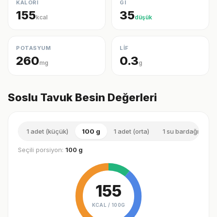
KALORİ
GI
155
35
kcal
düşük
POTASYUM
LİF
260
0.3
mg
g
Soslu Tavuk Besin Değerleri
1 adet (küçük)
100 g
1 adet (orta)
1 su bardağı (doğ
Seçili porsiyon:
100 g
155
KCAL /
100G