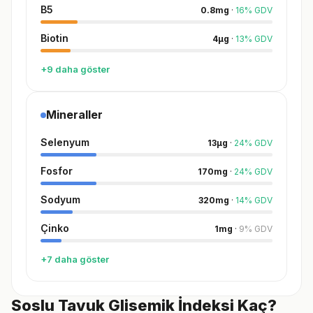
B5
0.8
mg
·
16
%
GDV
Biotin
4
µg
·
13
%
GDV
+9 daha göster
Mineraller
Selenyum
13
µg
·
24
%
GDV
Fosfor
170
mg
·
24
%
GDV
Sodyum
320
mg
·
14
%
GDV
Çinko
1
mg
·
9
%
GDV
+7 daha göster
Soslu Tavuk Glisemik İndeksi Kaç?