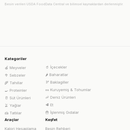
Besin verileri USDA FoodData Central ve bilimsel kaynaklardan derlenmiştir.
Kategoriler
🥤
İçecekler
🍎
Meyveler
🌶️
Baharatlar
🥦
Sebzeler
🫘
Baklagiller
🌾
Tahıllar
🥜
Kuruyemiş & Tohumlar
🍳
Proteinler
🦐
Deniz Ürünleri
🥛
Süt Ürünleri
🥩
Et
🫒
Yağlar
🍟
İşlenmiş Gıdalar
🍰
Tatlılar
Araçlar
Keşfet
Kalori Hesaplama
Besin Rehberi