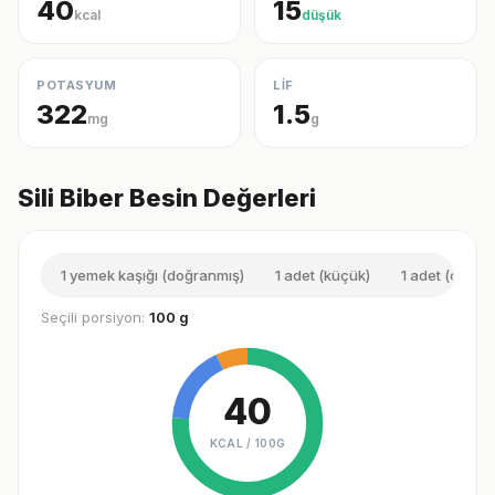
40
15
kcal
düşük
POTASYUM
LİF
322
1.5
mg
g
Sili Biber Besin Değerleri
1 yemek kaşığı (doğranmış)
1 adet (küçük)
1 adet (orta)
Seçili porsiyon:
100 g
40
KCAL /
100G