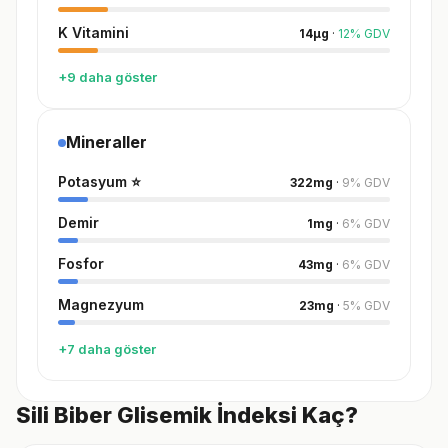
K Vitamini
14
µg
·
12
%
GDV
+9 daha göster
Mineraller
Potasyum
⭐
322
mg
·
9
%
GDV
Demir
1
mg
·
6
%
GDV
Fosfor
43
mg
·
6
%
GDV
Magnezyum
23
mg
·
5
%
GDV
+7 daha göster
Sili Biber Glisemik İndeksi Kaç?