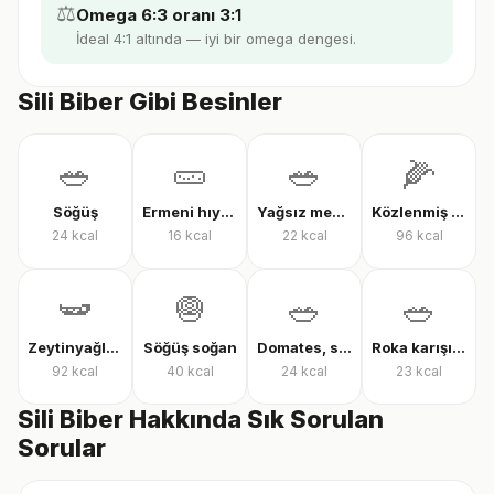
⚖️
Omega 6:3 oranı 3:1
İdeal 4:1 altında — iyi bir omega dengesi.
Sili Biber Gibi Besinler
🥗
🥒
🥗
🌽
Söğüş
Ermeni hıyarı
Yağsız mevsim salatası
Közlenmiş mısır
24
kcal
16
kcal
22
kcal
96
kcal
🫛
🧅
🥗
🥗
Zeytinyağlı çalı fasulyesi
Söğüş soğan
Domates, salatalık ve biber salatası
Roka karışık yeşillik
92
kcal
40
kcal
24
kcal
23
kcal
Sili Biber Hakkında Sık Sorulan
Sorular