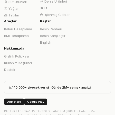
🦐
Deniz Ürünleri
🥛
Süt Ürünleri
🥩
Et
🫒
Yağlar
🍟
İşlenmiş Gıdalar
🍰
Tatlılar
Araçlar
Keşfet
Kalori Hesaplama
Besin Rehberi
BMI Hesaplama
Besin Karşılaştır
English
Hakkımızda
Gizlilik Politikası
Kullanım Koşulları
Destek
📊
140.000+ yiyecek verisi · Günde 2M+ yemek analizi
App Store
Google Play
BETTER LABS YAZILIM TEKNOLOJİ ANONİM ŞİRKETİ
·
Akdeniz Mah.