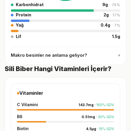
Karbonhidrat
9
g
·
76
%
Protein
2
g
·
17
%
Yağ
0.4
g
·
7
%
Lif
1.5
g
Makro besinler ne anlama geliyor?
▾
Sili Biber Hangi Vitaminleri İçerir?
Vitaminler
C Vitamini
143.7
mg
·
160
%
GDV
B6
0.51
mg
·
30
%
GDV
Biotin
4.5
µg
·
15
%
GDV