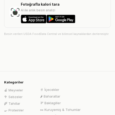
Fotoğrafla kalori tara
AI ile anlık besin analizi
Besin verileri USDA FoodData Central ve bilimsel kaynaklardan derlenmiştir.
Kategoriler
🥤
İçecekler
🍎
Meyveler
🌶️
Baharatlar
🥦
Sebzeler
🫘
Baklagiller
🌾
Tahıllar
🥜
Kuruyemiş & Tohumlar
🍳
Proteinler