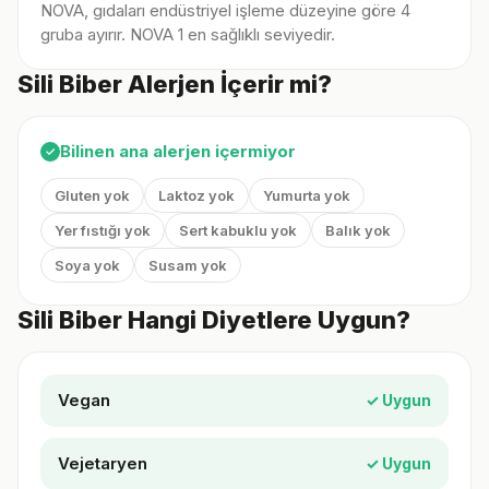
NOVA, gıdaları endüstriyel işleme düzeyine göre 4
gruba ayırır. NOVA 1 en sağlıklı seviyedir.
Sili Biber Alerjen İçerir mi?
Bilinen ana alerjen içermiyor
✓
Gluten yok
Laktoz yok
Yumurta yok
Yer fıstığı yok
Sert kabuklu yok
Balık yok
Soya yok
Susam yok
Sili Biber Hangi Diyetlere Uygun?
Vegan
✓ Uygun
Vejetaryen
✓ Uygun