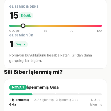
GLİSEMİK İNDEKS
15
Düşük
0 Düşük
55
70
100
GLİSEMİK YÜK
1
Düşük
Porsiyon büyüklüğünü hesaba katan, GI'dan daha
gerçekçi bir ölçüm.
Sili Biber İşlenmiş mi?
İşlenmemiş Gıda
NOVA
1
1. İşlenmemiş
2. Az İşlenmiş
3. İşlenmiş Gıda
4. Ultra-
Gıda
İşlenmiş