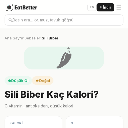
☰
EN
⬇
İndir
🔍
Ana Sayfa
Sebzeler
Sili Biber
›
›
🌶️
Düşük GI
Doğal
●
★
Sili Biber Kaç Kalori?
C vitamini, antioksidan, düşük kalori
KALORİ
GI