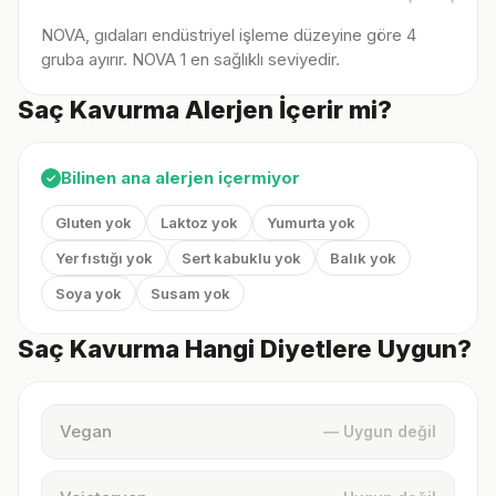
NOVA, gıdaları endüstriyel işleme düzeyine göre 4
gruba ayırır. NOVA 1 en sağlıklı seviyedir.
Saç Kavurma Alerjen İçerir mi?
Bilinen ana alerjen içermiyor
✓
Gluten yok
Laktoz yok
Yumurta yok
Yer fıstığı yok
Sert kabuklu yok
Balık yok
Soya yok
Susam yok
Saç Kavurma Hangi Diyetlere Uygun?
Vegan
— Uygun değil