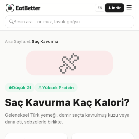
☰
EN
⬇
İndir
🔍
Ana Sayfa
Et
Saç Kavurma
›
›
🍖
Düşük GI
Yüksek Protein
●
💪
Saç Kavurma Kaç Kalori?
Geleneksel Türk yemeği, demir saçta kavrulmuş kuzu veya
dana eti, sebzelerle birlikte.