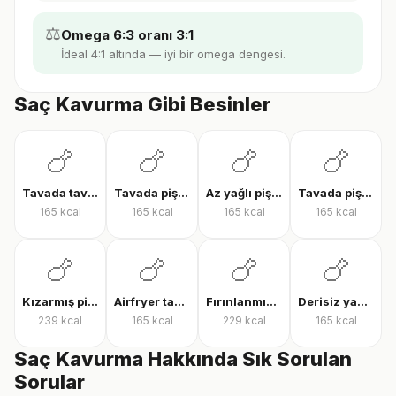
⚖️
Omega 6:3 oranı 3:1
İdeal 4:1 altında — iyi bir omega dengesi.
Saç Kavurma Gibi Besinler
🍗
🍗
🍗
🍗
Tavada tavuk göğsü
Tavada pişmiş tavuk bonfile
Az yağlı pişmiş tavuk göğsü
Tavada pişmiş tavuk göğsü
165
kcal
165
kcal
165
kcal
165
kcal
🍗
🍗
🍗
🍗
Kızarmış piliç
Airfryer tavuk bonfile
Fırınlanmış derili tavuk but
Derisiz yağsız ızgara tavuk göğsü
239
kcal
165
kcal
229
kcal
165
kcal
Saç Kavurma Hakkında Sık Sorulan
Sorular