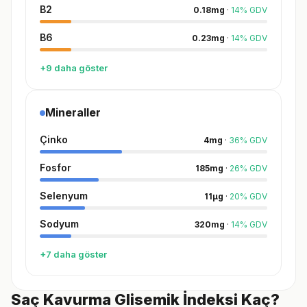
B2
0.18
mg
·
14
%
GDV
B6
0.23
mg
·
14
%
GDV
+9 daha göster
Mineraller
Çinko
4
mg
·
36
%
GDV
Fosfor
185
mg
·
26
%
GDV
Selenyum
11
µg
·
20
%
GDV
Sodyum
320
mg
·
14
%
GDV
+7 daha göster
Saç Kavurma Glisemik İndeksi Kaç?