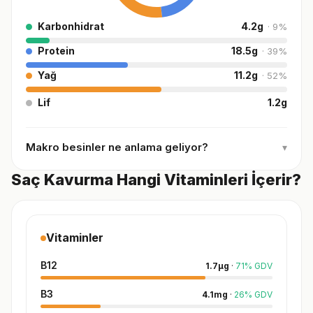
Karbonhidrat
4.2
g
·
9
%
Protein
18.5
g
·
39
%
Yağ
11.2
g
·
52
%
Lif
1.2
g
Makro besinler ne anlama geliyor?
▾
Saç Kavurma Hangi Vitaminleri İçerir?
Vitaminler
B12
1.7
µg
·
71
%
GDV
B3
4.1
mg
·
26
%
GDV