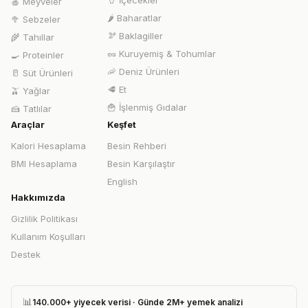
🥤
İçecekler
🍎
Meyveler
🌶️
Baharatlar
🥦
Sebzeler
🫘
Baklagiller
🌾
Tahıllar
🥜
Kuruyemiş & Tohumlar
🍳
Proteinler
🦐
Deniz Ürünleri
🥛
Süt Ürünleri
🥩
Et
🫒
Yağlar
🍟
İşlenmiş Gıdalar
🍰
Tatlılar
Araçlar
Keşfet
Kalori Hesaplama
Besin Rehberi
BMI Hesaplama
Besin Karşılaştır
English
Hakkımızda
Gizlilik Politikası
Kullanım Koşulları
Destek
📊
140.000+ yiyecek verisi · Günde 2M+ yemek analizi