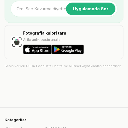
Uygulamada Sor
Fotoğrafla kalori tara
AI ile anlık besin analizi
Besin verileri USDA FoodData Central ve bilimsel kaynaklardan derlenmiştir.
Kategoriler