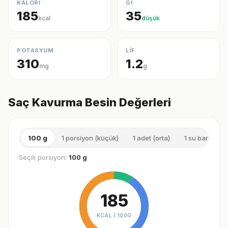
KALORİ
GI
185
35
kcal
düşük
POTASYUM
LİF
310
1.2
mg
g
Saç Kavurma Besin Değerleri
100 g
1 porsiyon (küçük)
1 adet (orta)
1 su bardağı (
Seçili porsiyon:
100 g
185
KCAL /
100G