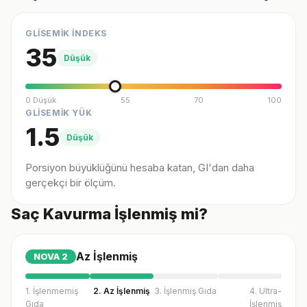
GLİSEMİK İNDEKS
35
Düşük
0 Düşük
55
70
100
GLİSEMİK YÜK
1.5
Düşük
Porsiyon büyüklüğünü hesaba katan, GI'dan daha
gerçekçi bir ölçüm.
Saç Kavurma İşlenmiş mi?
Az İşlenmiş
NOVA
2
1. İşlenmemiş
2. Az İşlenmiş
3. İşlenmiş Gıda
4. Ultra-
Gıda
İşlenmiş