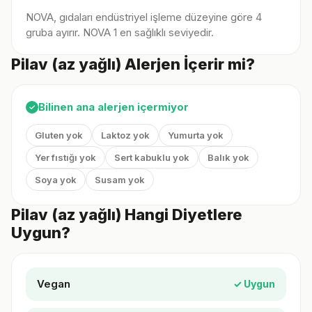
NOVA, gıdaları endüstriyel işleme düzeyine göre 4
gruba ayırır. NOVA 1 en sağlıklı seviyedir.
Pilav (az yağlı) Alerjen İçerir mi?
Bilinen ana alerjen içermiyor
✓
Gluten yok
Laktoz yok
Yumurta yok
Yer fıstığı yok
Sert kabuklu yok
Balık yok
Soya yok
Susam yok
Pilav (az yağlı) Hangi Diyetlere
Uygun?
Vegan
✓ Uygun