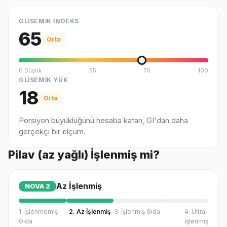
GLİSEMİK İNDEKS
65
Orta
0 Düşük
55
70
100
GLİSEMİK YÜK
18
Orta
Porsiyon büyüklüğünü hesaba katan, GI'dan daha
gerçekçi bir ölçüm.
Pilav (az yağlı) İşlenmiş mi?
Az İşlenmiş
NOVA
2
1. İşlenmemiş
2. Az İşlenmiş
3. İşlenmiş Gıda
4. Ultra-
Gıda
İşlenmiş