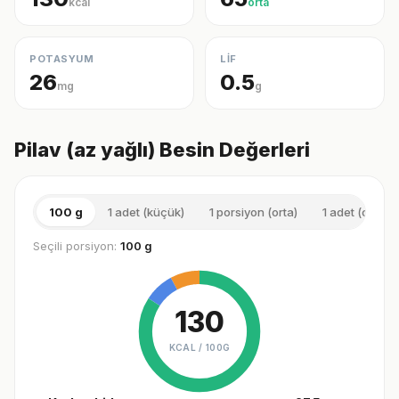
kcal
orta
POTASYUM
LİF
26
0.5
mg
g
Pilav (az yağlı) Besin Değerleri
100 g
1 adet (küçük)
1 porsiyon (orta)
1 adet (orta)
Seçili porsiyon:
100 g
130
KCAL /
100G