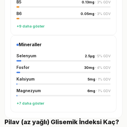
B5
0.13
mg
·
3
%
GDV
B6
0.05
mg
·
3
%
GDV
+9 daha göster
Mineraller
Selenyum
2.5
µg
·
5
%
GDV
Fosfor
30
mg
·
4
%
GDV
Kalsiyum
5
mg
·
1
%
GDV
Magnezyum
6
mg
·
1
%
GDV
+7 daha göster
Pilav (az yağlı) Glisemik İndeksi Kaç?