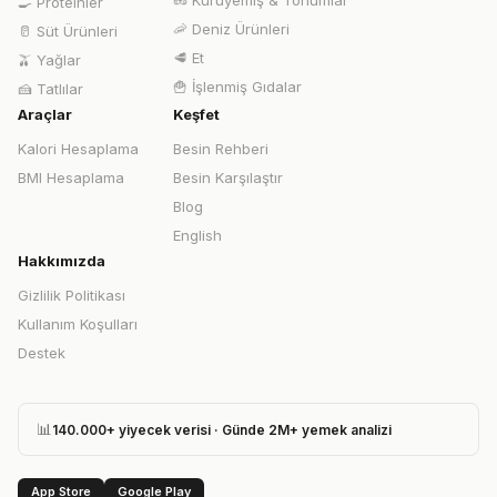
🥜
Kuruyemiş & Tohumlar
🍳
Proteinler
🦐
Deniz Ürünleri
🥛
Süt Ürünleri
🥩
Et
🫒
Yağlar
🍟
İşlenmiş Gıdalar
🍰
Tatlılar
Araçlar
Keşfet
Kalori Hesaplama
Besin Rehberi
BMI Hesaplama
Besin Karşılaştır
Blog
English
Hakkımızda
Gizlilik Politikası
Kullanım Koşulları
Destek
📊
140.000+ yiyecek verisi · Günde 2M+ yemek analizi
App Store
Google Play