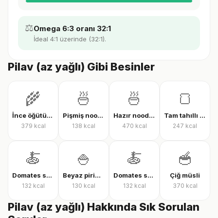
⚖️
Omega 6:3 oranı 32:1
İdeal 4:1 üzerinde (32:1).
Pilav (az yağlı) Gibi Besinler
🌾
🍜
🍜
🍞
İnce öğütülmüş yulaf (çiğ)
Pişmiş noodle
Hazır noodle (kuru)
Tam tahıllı tam buğday ekmeği
379
kcal
138
kcal
470
kcal
247
kcal
🍝
🍚
🍝
🥣
Domates soslu farfalle makarna
Beyaz pirinç, pişmiş
Domates soslu rigatoni
Çiğ müsli
132
kcal
130
kcal
132
kcal
370
kcal
Pilav (az yağlı) Hakkında Sık Sorulan