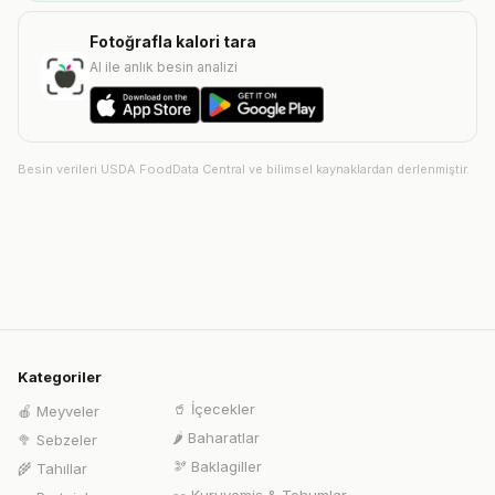
Fotoğrafla kalori tara
AI ile anlık besin analizi
Besin verileri USDA FoodData Central ve bilimsel kaynaklardan derlenmiştir.
Kategoriler
🥤
İçecekler
🍎
Meyveler
🌶️
Baharatlar
🥦
Sebzeler
🫘
Baklagiller
🌾
Tahıllar