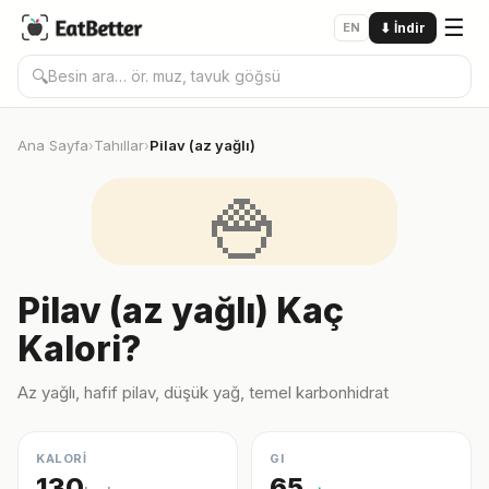
☰
EN
⬇
İndir
🔍
Ana Sayfa
Tahıllar
Pilav (az yağlı)
›
›
🍚
Pilav (az yağlı) Kaç
Kalori?
Az yağlı, hafif pilav, düşük yağ, temel karbonhidrat
KALORİ
GI
130
65