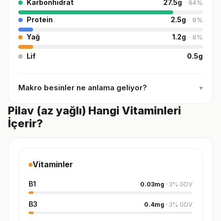
Karbonhidrat
27.5
g
·
84
%
Protein
2.5
g
·
8
%
Yağ
1.2
g
·
8
%
Lif
0.5
g
Makro besinler ne anlama geliyor?
▾
Pilav (az yağlı) Hangi Vitaminleri
İçerir?
Vitaminler
B1
0.03
mg
·
3
%
GDV
B3
0.4
mg
·
3
%
GDV