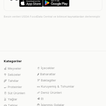
Besin verileri USDA FoodData Central ve bilimsel kaynaklardan derlenmiştir.
Kategoriler
🥤
İçecekler
🍎
Meyveler
🌶️
Baharatlar
🥦
Sebzeler
🫘
Baklagiller
🌾
Tahıllar
🥜
Kuruyemiş & Tohumlar
🍳
Proteinler
🦐
Deniz Ürünleri
🥛
Süt Ürünleri
🥩
Et
🫒
Yağlar
🍟
İşlenmiş Gıdalar
🍰
Tatlılar