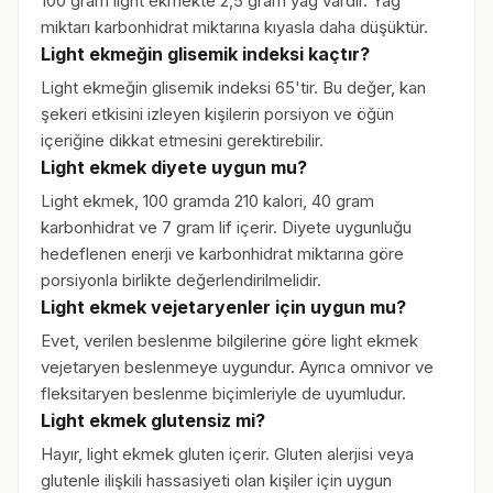
100 gram light ekmekte 2,5 gram yağ vardır. Yağ
miktarı karbonhidrat miktarına kıyasla daha düşüktür.
Light ekmeğin glisemik indeksi kaçtır?
Light ekmeğin glisemik indeksi 65'tir. Bu değer, kan
şekeri etkisini izleyen kişilerin porsiyon ve öğün
içeriğine dikkat etmesini gerektirebilir.
Light ekmek diyete uygun mu?
Light ekmek, 100 gramda 210 kalori, 40 gram
karbonhidrat ve 7 gram lif içerir. Diyete uygunluğu
hedeflenen enerji ve karbonhidrat miktarına göre
porsiyonla birlikte değerlendirilmelidir.
Light ekmek vejetaryenler için uygun mu?
Evet, verilen beslenme bilgilerine göre light ekmek
vejetaryen beslenmeye uygundur. Ayrıca omnivor ve
fleksitaryen beslenme biçimleriyle de uyumludur.
Light ekmek glutensiz mi?
Hayır, light ekmek gluten içerir. Gluten alerjisi veya
glutenle ilişkili hassasiyeti olan kişiler için uygun