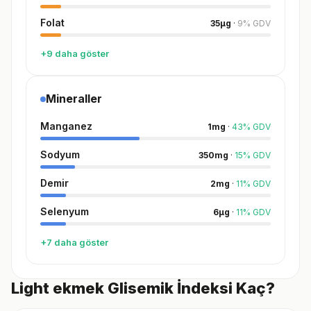
Folat
35
µg
·
9
%
GDV
+9 daha göster
Mineraller
Manganez
1
mg
·
43
%
GDV
Sodyum
350
mg
·
15
%
GDV
Demir
2
mg
·
11
%
GDV
Selenyum
6
µg
·
11
%
GDV
+7 daha göster
Light ekmek Glisemik İndeksi Kaç?