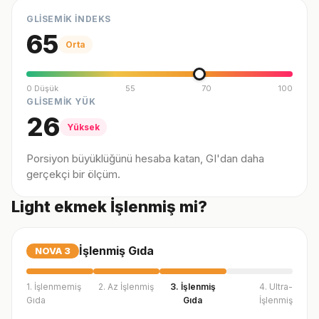
GLİSEMİK İNDEKS
65
Orta
0 Düşük
55
70
100
GLİSEMİK YÜK
26
Yüksek
Porsiyon büyüklüğünü hesaba katan, GI'dan daha
gerçekçi bir ölçüm.
Light ekmek İşlenmiş mi?
İşlenmiş Gıda
NOVA
3
1. İşlenmemiş
2. Az İşlenmiş
3. İşlenmiş
4. Ultra-
Gıda
Gıda
İşlenmiş