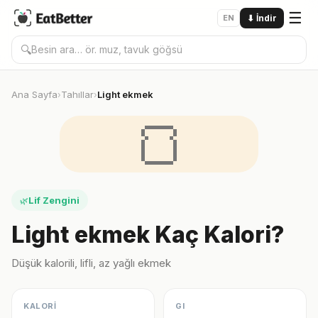
☰
EN
⬇
İndir
🔍
Ana Sayfa
Tahıllar
Light ekmek
›
›
🍞
Lif Zengini
🌿
Light ekmek Kaç Kalori?
Düşük kalorili, lifli, az yağlı ekmek
KALORİ
GI