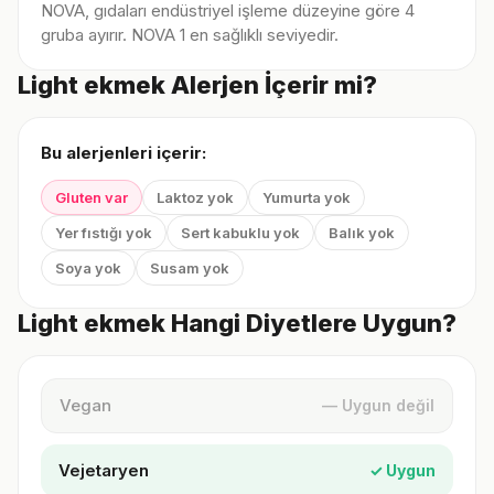
NOVA, gıdaları endüstriyel işleme düzeyine göre 4
gruba ayırır. NOVA 1 en sağlıklı seviyedir.
Light ekmek Alerjen İçerir mi?
Bu alerjenleri içerir:
Gluten var
Laktoz yok
Yumurta yok
Yer fıstığı yok
Sert kabuklu yok
Balık yok
Soya yok
Susam yok
Light ekmek Hangi Diyetlere Uygun?
Vegan
— Uygun değil
Vejetaryen
✓ Uygun