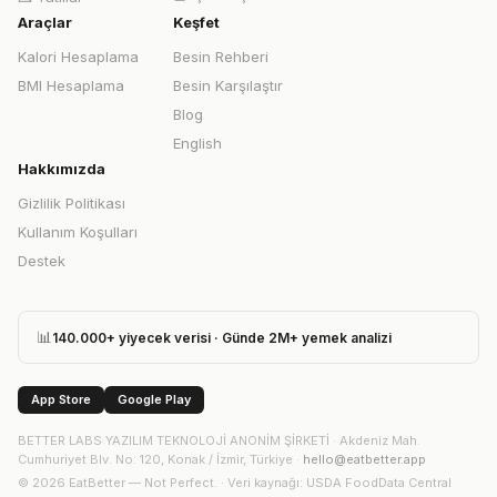
Araçlar
Keşfet
Kalori Hesaplama
Besin Rehberi
BMI Hesaplama
Besin Karşılaştır
Blog
English
Hakkımızda
Gizlilik Politikası
Kullanım Koşulları
Destek
📊
140.000+ yiyecek verisi · Günde 2M+ yemek analizi
App Store
Google Play
BETTER LABS YAZILIM TEKNOLOJİ ANONİM ŞİRKETİ
·
Akdeniz Mah.
Cumhuriyet Blv. No: 120, Konak / İzmir, Türkiye
·
hello@eatbetter.app
©
2026
EatBetter — Not Perfect. ·
Veri kaynağı
: USDA FoodData Central