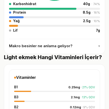
Karbonhidrat
40
g
·
74
%
Protein
8.5
g
·
16
%
Yağ
2.5
g
·
10
%
Lif
7
g
Makro besinler ne anlama geliyor?
▾
Light ekmek Hangi Vitaminleri İçerir?
Vitaminler
B1
0.25
mg
·
21
%
GDV
B3
2.1
mg
·
13
%
GDV
B2
0.12
mg
·
9
%
GDV