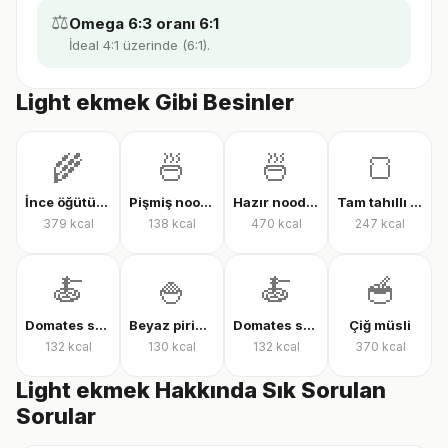
⚖️
Omega 6:3 oranı 6:1
İdeal 4:1 üzerinde (6:1).
Light ekmek Gibi Besinler
🌾
🍜
🍜
🍞
İnce öğütülmüş yulaf (çiğ)
Pişmiş noodle
Hazır noodle (kuru)
Tam tahıllı tam buğday ekmeği
379
kcal
138
kcal
470
kcal
247
kcal
🍝
🍚
🍝
🥣
Domates soslu farfalle makarna
Beyaz pirinç, pişmiş
Domates soslu rigatoni
Çiğ müsli
132
kcal
130
kcal
132
kcal
370
kcal
Light ekmek Hakkında Sık Sorulan
Sorular