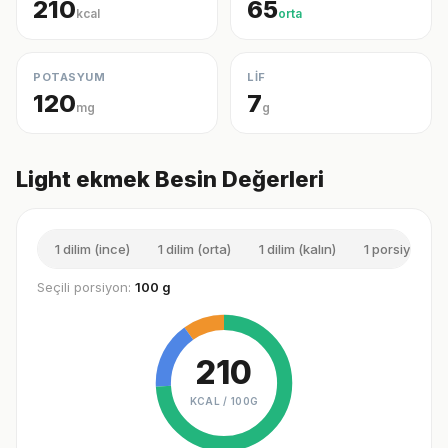
210
65
kcal
orta
POTASYUM
LİF
120
7
mg
g
Light ekmek Besin Değerleri
1 dilim (ince)
1 dilim (orta)
1 dilim (kalın)
1 porsiyon (or
Seçili porsiyon:
100 g
210
KCAL /
100G