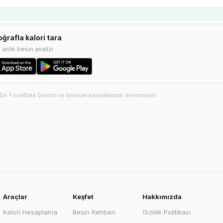
oğrafla kalori tara
e anlık besin analizi
SDA FoodData Central ve bilimsel kaynaklardan derlenmiştir.
Araçlar
Keşfet
Hakkımızda
Kalori Hesaplama
Besin Rehberi
Gizlilik Politikası