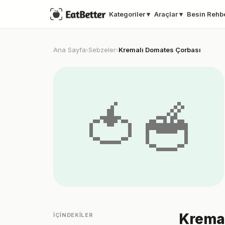
Kategoriler ▾
Araçlar ▾
Besin Rehb
Ana Sayfa
Sebzeler
Kremalı Domates Çorbası
›
›
🍅🥣
Kremal
İÇINDEKILER