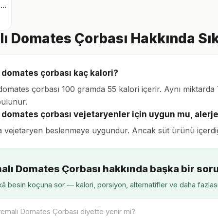
Roka karışık yeşillik
ı Domates Çorbası Hakkında Sık
 domates çorbası kaç kalori?
domates çorbası 100 gramda 55 kalori içerir. Aynı miktarda 7
bulunur.
 domates çorbası vejetaryenler için uygun mu, alerje
 vejetaryen beslenmeye uygundur. Ancak süt ürünü içerdiği i
alı Domates Çorbası hakkında başka bir sor
â besin koçuna sor — kalori, porsiyon, alternatifler ve daha fazlas