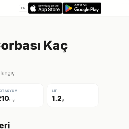
EN
orbası Kaç
şlangıç
OTASYUM
LİF
210
1.2
mg
g
eri