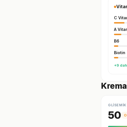
Vita
C Vita
A Vita
B6
Biotin
+9 dah
Kremal
GLİSEMİK
50
O