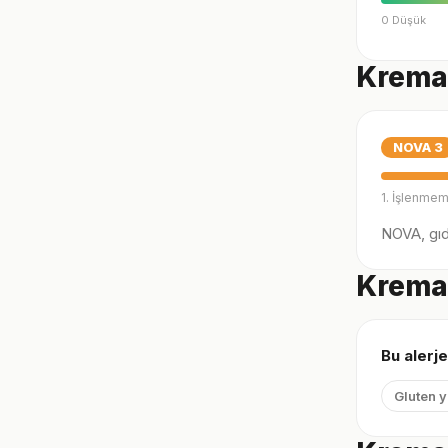
0 Düşük
Kremal
NOVA
3
1. İşlenmem
NOVA, gıda
Kremal
Bu alerje
Gluten 