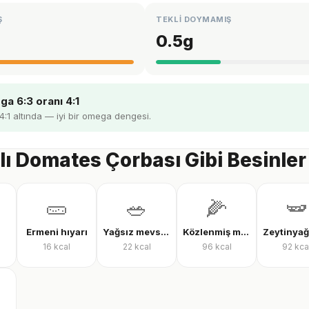
Ş
TEKLİ DOYMAMIŞ
0.5
g
a 6:3 oranı 4:1
 4:1 altında — iyi bir omega dengesi.
ı Domates Çorbası Gibi Besinler
🥒
🥗
🌽
🫛
Ermeni hıyarı
Yağsız mevsim salatası
Közlenmiş mısır
16
kcal
22
kcal
96
kcal
92
kca