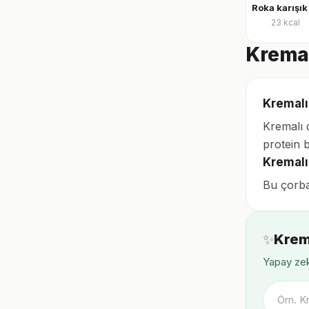
23
kcal
Kremal
Kremalı
Kremalı 
protein 
Kremalı
Bu çorba
✨
Krem
Yapay zek