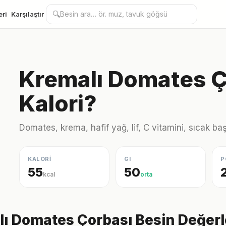
🔍
eri
Karşılaştır
Kremalı Domates Ç
Kalori?
Domates, krema, hafif yağ, lif, C vitamini, sıcak ba
KALORİ
GI
P
55
50
kcal
orta
ı Domates Çorbası Besin Değerl