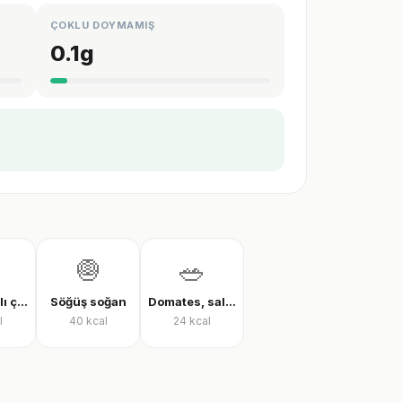
ÇOKLU DOYMAMIŞ
0.1
g
🧅
🥗
Zeytinyağlı çalı fasulyesi
Söğüş soğan
Domates, salatalık ve biber salatası
l
40
kcal
24
kcal