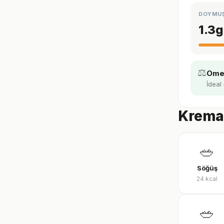
DOYMU
1.3
g
⚖️
Omeg
İdeal
Kremal
🥗
Söğüş
24
kcal
🥗