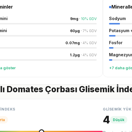
minler
Minerall
mini
Sodyum
9
mg
·
10
%
GDV
mini
Potasyum
60
µg
·
7
%
GDV
Fosfor
0.07
mg
·
4
%
GDV
Magnezyu
1.2
µg
·
4
%
GDV
a göster
+7 daha gös
ı Domates Çorbası Glisemik İnd
 İNDEKS
GLİSEMİK YÜK
4
rta
Düşük