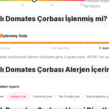
Porsiyon büyü
55
70
100
bir ölçüm.
ı Domates Çorbası İşlenmiş mi?
İşlenmiş Gıda
iş Gıda
2. Az İşlenmiş
3. İşle
ları endüstriyel işleme düzeyine göre 4 gruba ayırır. NOVA 1 en sağl
ı Domates Çorbası Alerjen İçeri
nleri içerir:
yok
Laktoz var
Yumurta yok
Yer fıstığı yok
Sert kabuklu 