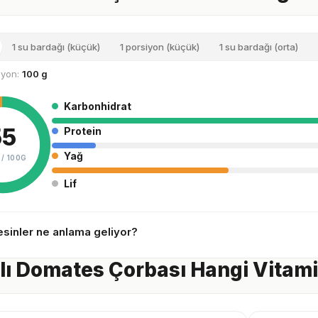
1 su bardağı (küçük)
1 porsiyon (küçük)
1 su bardağı (orta)
siyon:
100 g
Karbonhidrat
55
Protein
Yağ
 /
100G
Lif
sinler ne anlama geliyor?
ı Domates Çorbası Hangi Vitamin