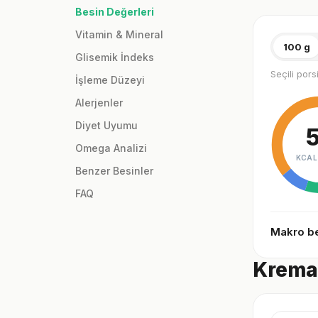
Besin Değerleri
Vitamin & Mineral
100 g
Glisemik İndeks
Seçili por
İşleme Düzeyi
Alerjenler
Diyet Uyumu
Omega Analizi
KCAL
Benzer Besinler
FAQ
Makro be
Kremal