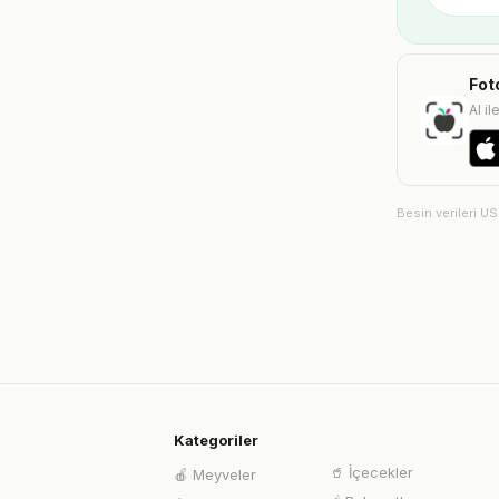
Fot
AI il
Besin verileri U
Kategoriler
🥤
İçecekler
🍎
Meyveler