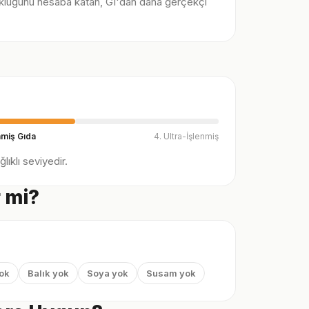
klüğünü hesaba katan, GI'dan daha gerçekçi
nmiş Gıda
4. Ultra-İşlenmiş
ıklı seviyedir.
r mi?
yok
Balık yok
Soya yok
Susam yok