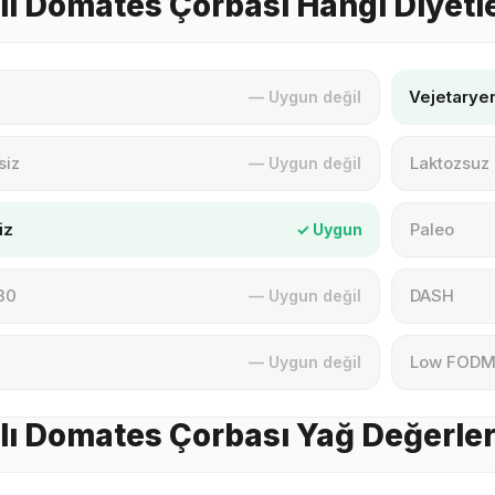
ı Domates Çorbası Hangi Diyetl
Vejetarye
— Uygun değil
siz
Laktozsuz
— Uygun değil
iz
Paleo
✓ Uygun
30
DASH
— Uygun değil
Low FOD
— Uygun değil
ı Domates Çorbası Yağ Değerler