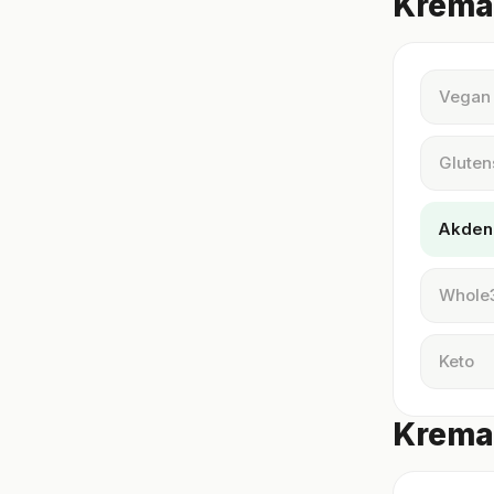
Kremal
Vegan
Gluten
Akden
Whole
Keto
Kremal