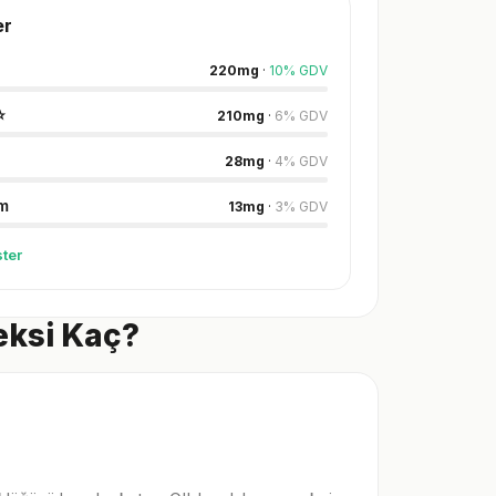
er
220
mg
·
10
%
GDV
⭐
210
mg
·
6
%
GDV
28
mg
·
4
%
GDV
m
13
mg
·
3
%
GDV
ter
eksi Kaç?