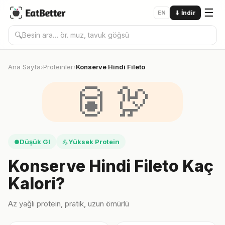
☰
EN
⬇
İndir
🔍
Ana Sayfa
Proteinler
Konserve Hindi Fileto
›
›
🥫🦃
Düşük GI
Yüksek Protein
●
💪
Konserve Hindi Fileto Kaç
Kalori?
Az yağlı protein, pratik, uzun ömürlü