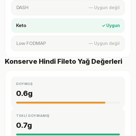
DASH
— Uygun değil
Keto
✓ Uygun
Low FODMAP
— Uygun değil
Konserve Hindi Fileto Yağ Değerleri
DOYMUŞ
0.6
g
TEKLİ DOYMAMIŞ
0.7
g