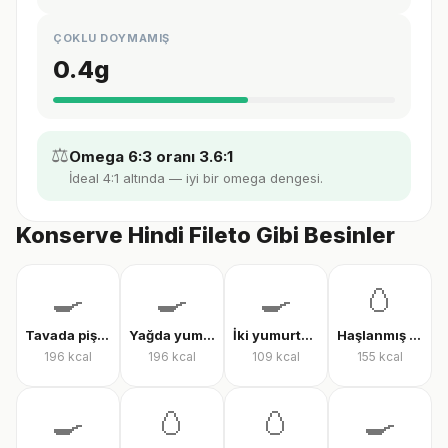
ÇOKLU DOYMAMIŞ
0.4
g
⚖️
Omega 6:3 oranı 3.6:1
İdeal 4:1 altında — iyi bir omega dengesi.
Konserve Hindi Fileto Gibi Besinler
🍳
🍳
🍳
🥚
Tavada pişmiş yumurta
Yağda yumurta
İki yumurtalı menemen
Haşlanmış tam yumurta
196
kcal
196
kcal
109
kcal
155
kcal
🍳
🥚
🥚
🍳