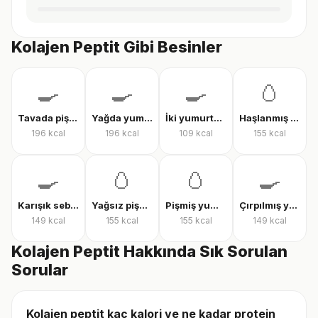
Kolajen Peptit Gibi Besinler
🍳
🍳
🍳
🥚
Tavada pişmiş yumurta
Yağda yumurta
İki yumurtalı menemen
Haşlanmış tam yumurta
196
kcal
196
kcal
109
kcal
155
kcal
🍳
🥚
🥚
🍳
Karışık sebzeli omlet
Yağsız pişmiş yumurta
Pişmiş yumurta
Çırpılmış yumurta
149
kcal
155
kcal
155
kcal
149
kcal
Kolajen Peptit Hakkında Sık Sorulan
Sorular
Kolajen peptit kaç kalori ve ne kadar protein