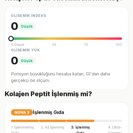
GLİSEMİK İNDEKS
0
Düşük
0 Düşük
55
70
100
GLİSEMİK YÜK
0
Düşük
Porsiyon büyüklüğünü hesaba katan, GI'dan daha
gerçekçi bir ölçüm.
Kolajen Peptit İşlenmiş mi?
İşlenmiş Gıda
NOVA
3
1. İşlenmemiş
2. Az İşlenmiş
3. İşlenmiş
4. Ultra-
Gıda
Gıda
İşlenmiş