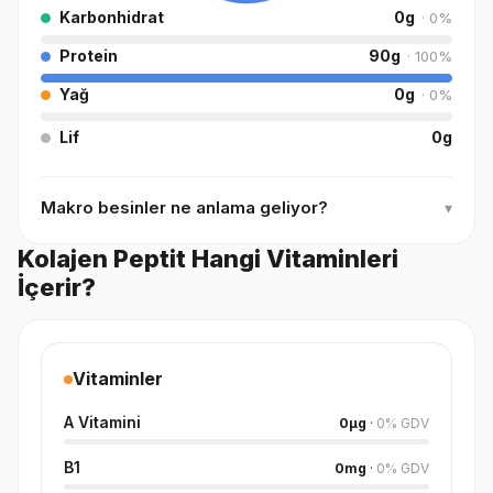
Karbonhidrat
0
g
·
0
%
Protein
90
g
·
100
%
Yağ
0
g
·
0
%
Lif
0
g
Makro besinler ne anlama geliyor?
▾
Kolajen Peptit Hangi Vitaminleri
İçerir?
Vitaminler
A Vitamini
0
µg
·
0
%
GDV
B1
0
mg
·
0
%
GDV