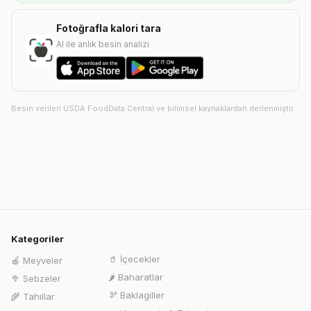
Fotoğrafla kalori tara
AI ile anlık besin analizi
Besin verileri USDA FoodData Central ve bilimsel kaynaklardan derlenmiştir.
Kategoriler
🥤
İçecekler
🍎
Meyveler
🌶️
Baharatlar
🥦
Sebzeler
🫘
Baklagiller
🌾
Tahıllar