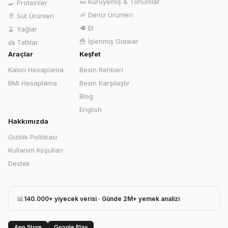
🥜
Kuruyemiş & Tohumlar
🍳
Proteinler
🦐
Deniz Ürünleri
🥛
Süt Ürünleri
🥩
Et
🫒
Yağlar
🍟
İşlenmiş Gıdalar
🍰
Tatlılar
Araçlar
Keşfet
Kalori Hesaplama
Besin Rehberi
BMI Hesaplama
Besin Karşılaştır
Blog
English
Hakkımızda
Gizlilik Politikası
Kullanım Koşulları
Destek
📊
140.000+ yiyecek verisi · Günde 2M+ yemek analizi
App Store
Google Play