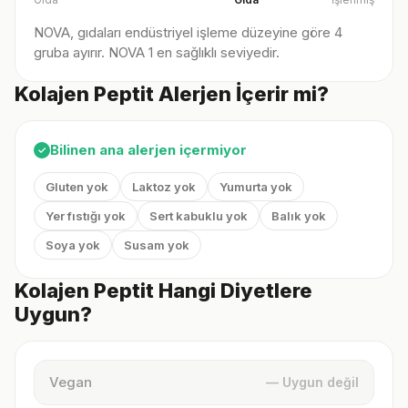
NOVA, gıdaları endüstriyel işleme düzeyine göre 4
gruba ayırır. NOVA 1 en sağlıklı seviyedir.
Kolajen Peptit Alerjen İçerir mi?
Bilinen ana alerjen içermiyor
✓
Gluten yok
Laktoz yok
Yumurta yok
Yer fıstığı yok
Sert kabuklu yok
Balık yok
Soya yok
Susam yok
Kolajen Peptit Hangi Diyetlere
Uygun?
Vegan
— Uygun değil