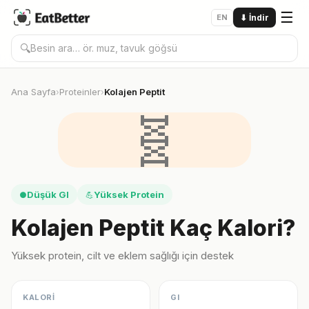
☰
EN
⬇
İndir
🔍
Ana Sayfa
Proteinler
Kolajen Peptit
›
›
🧬
Düşük GI
Yüksek Protein
●
💪
Kolajen Peptit Kaç Kalori?
Yüksek protein, cilt ve eklem sağlığı için destek
KALORİ
GI