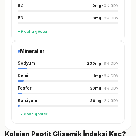
B2
0
mg
·
0
%
GDV
B3
0
mg
·
0
%
GDV
+9 daha göster
Mineraller
Sodyum
200
mg
·
9
%
GDV
Demir
1
mg
·
6
%
GDV
Fosfor
30
mg
·
4
%
GDV
Kalsiyum
20
mg
·
2
%
GDV
+7 daha göster
Kolajen Peptit Glisemik İndeksi Kaç?