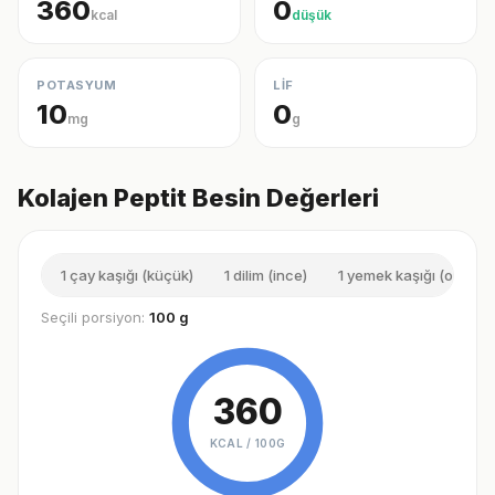
360
0
kcal
düşük
POTASYUM
LİF
10
0
mg
g
Kolajen Peptit Besin Değerleri
1 çay kaşığı (küçük)
1 dilim (ince)
1 yemek kaşığı (orta)
Seçili porsiyon:
100 g
360
KCAL /
100G