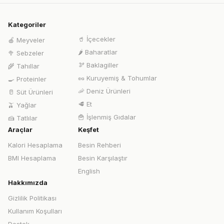
Kategoriler
🥤
İçecekler
🍎
Meyveler
🌶️
Baharatlar
🥦
Sebzeler
🫘
Baklagiller
🌾
Tahıllar
🥜
Kuruyemiş & Tohumlar
🍳
Proteinler
🦐
Deniz Ürünleri
🥛
Süt Ürünleri
🥩
Et
🫒
Yağlar
🍟
İşlenmiş Gıdalar
🍰
Tatlılar
Araçlar
Keşfet
Kalori Hesaplama
Besin Rehberi
BMI Hesaplama
Besin Karşılaştır
English
Hakkımızda
Gizlilik Politikası
Kullanım Koşulları