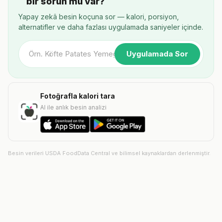
bir sorun mu var?
Yapay zekâ besin koçuna sor — kalori, porsiyon,
alternatifler ve daha fazlası uygulamada saniyeler içinde.
Uygulamada Sor
Fotoğrafla kalori tara
AI ile anlık besin analizi
Besin verileri USDA FoodData Central ve bilimsel kaynaklardan derlenmiştir.