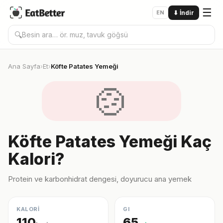
☰
EN
⬇
İndir
🔍
Ana Sayfa
Et
Köfte Patates Yemeği
›
›
🍲
Köfte Patates Yemeği Kaç
Kalori?
Protein ve karbonhidrat dengesi, doyurucu ana yemek
KALORİ
GI
110
65