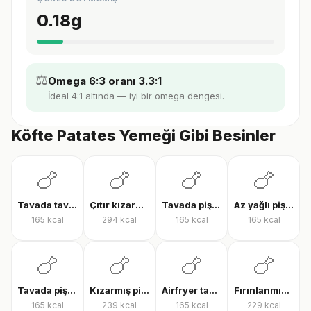
0.18
g
⚖️
Omega 6:3 oranı 3.3:1
İdeal 4:1 altında — iyi bir omega dengesi.
Köfte Patates Yemeği Gibi Besinler
🍗
🍗
🍗
🍗
Tavada tavuk göğsü
Çıtır kızarmış tavuk
Tavada pişmiş tavuk bonfile
Az yağlı pişmiş tavuk göğsü
165
kcal
294
kcal
165
kcal
165
kcal
🍗
🍗
🍗
🍗
Tavada pişmiş tavuk göğsü
Kızarmış piliç
Airfryer tavuk bonfile
Fırınlanmış derili tavuk but
165
kcal
239
kcal
165
kcal
229
kcal