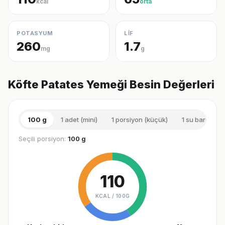
kcal
orta
POTASYUM
LİF
260
1.7
mg
g
Köfte Patates Yemeği Besin Değerleri
100 g
1 adet (mini)
1 porsiyon (küçük)
1 su bardağı (
Seçili porsiyon:
100 g
110
KCAL /
100G