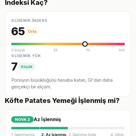
İndeksi Kaç?
GLİSEMİK İNDEKS
65
Orta
0 Düşük
55
70
100
GLİSEMİK YÜK
7
Düşük
Porsiyon büyüklüğünü hesaba katan, GI'dan daha
gerçekçi bir ölçüm.
Köfte Patates Yemeği İşlenmiş mi?
Az İşlenmiş
NOVA
2
1. İşlenmemiş
2. Az İşlenmiş
3. İşlenmiş Gıda
4. Ultra-