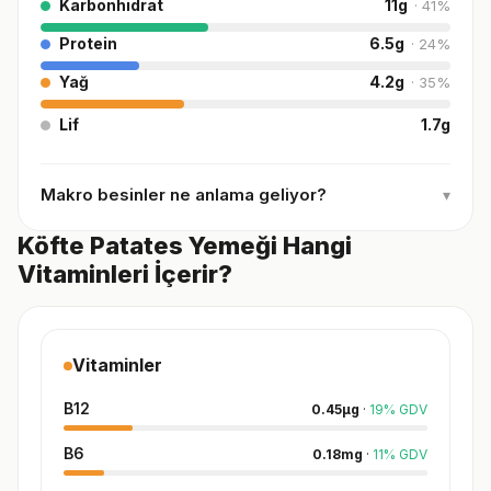
Karbonhidrat
11
g
·
41
%
Protein
6.5
g
·
24
%
Yağ
4.2
g
·
35
%
Lif
1.7
g
Makro besinler ne anlama geliyor?
▾
Köfte Patates Yemeği Hangi
Vitaminleri İçerir?
Vitaminler
B12
0.45
µg
·
19
%
GDV
B6
0.18
mg
·
11
%
GDV