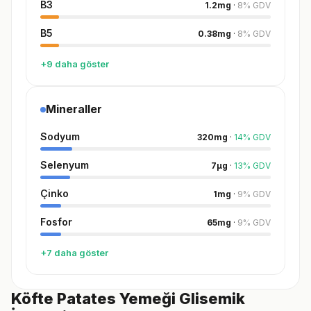
B3
1.2
mg
·
8
%
GDV
B5
0.38
mg
·
8
%
GDV
+9 daha göster
Mineraller
Sodyum
320
mg
·
14
%
GDV
Selenyum
7
µg
·
13
%
GDV
Çinko
1
mg
·
9
%
GDV
Fosfor
65
mg
·
9
%
GDV
+7 daha göster
Köfte Patates Yemeği Glisemik