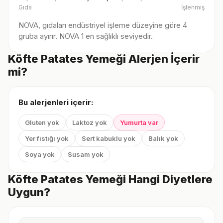
Gıda
İşlenmiş
NOVA, gıdaları endüstriyel işleme düzeyine göre 4
gruba ayırır. NOVA 1 en sağlıklı seviyedir.
Köfte Patates Yemeği Alerjen İçerir
mi?
Bu alerjenleri içerir:
Gluten yok
Laktoz yok
Yumurta var
Yer fıstığı yok
Sert kabuklu yok
Balık yok
Soya yok
Susam yok
Köfte Patates Yemeği Hangi Diyetlere
Uygun?