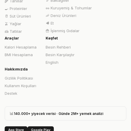
🫘
Baklagiller
🌾
Tahıllar
🥜
Kuruyemiş & Tohumlar
🍳
Proteinler
🦐
Deniz Ürünleri
🥛
Süt Ürünleri
🥩
Et
🫒
Yağlar
🍟
İşlenmiş Gıdalar
🍰
Tatlılar
Araçlar
Keşfet
Kalori Hesaplama
Besin Rehberi
BMI Hesaplama
Besin Karşılaştır
English
Hakkımızda
Gizlilik Politikası
Kullanım Koşulları
Destek
📊
140.000+ yiyecek verisi · Günde 2M+ yemek analizi
App Store
Google Play