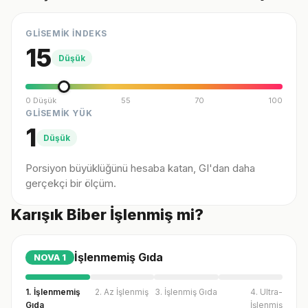
GLİSEMİK İNDEKS
15
Düşük
0 Düşük
55
70
100
GLİSEMİK YÜK
1
Düşük
Porsiyon büyüklüğünü hesaba katan, GI'dan daha
gerçekçi bir ölçüm.
Karışık Biber İşlenmiş mi?
İşlenmemiş Gıda
NOVA
1
1. İşlenmemiş
2. Az İşlenmiş
3. İşlenmiş Gıda
4. Ultra-
Gıda
İşlenmiş