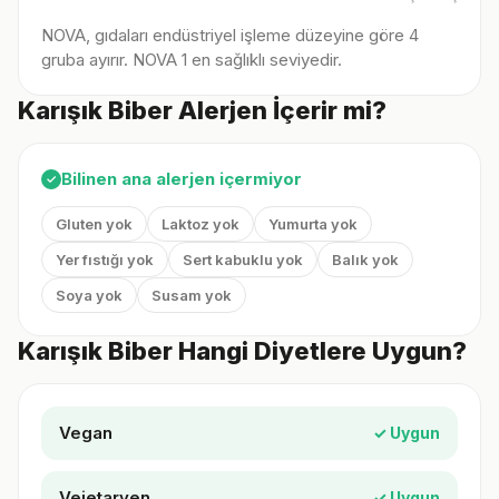
NOVA, gıdaları endüstriyel işleme düzeyine göre 4
gruba ayırır. NOVA 1 en sağlıklı seviyedir.
Karışık Biber Alerjen İçerir mi?
Bilinen ana alerjen içermiyor
✓
Gluten yok
Laktoz yok
Yumurta yok
Yer fıstığı yok
Sert kabuklu yok
Balık yok
Soya yok
Susam yok
Karışık Biber Hangi Diyetlere Uygun?
Vegan
✓ Uygun
Vejetaryen
✓ Uygun