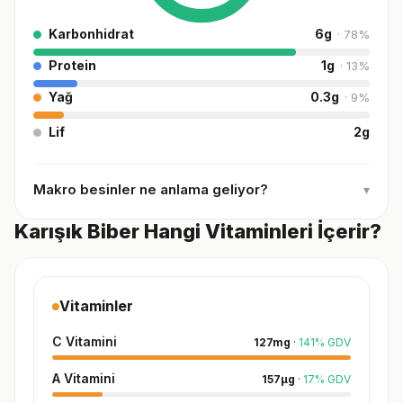
Karbonhidrat
6
g
·
78
%
Protein
1
g
·
13
%
Yağ
0.3
g
·
9
%
Lif
2
g
Makro besinler ne anlama geliyor?
▾
Karışık Biber Hangi Vitaminleri İçerir?
Vitaminler
C Vitamini
127
mg
·
141
%
GDV
A Vitamini
157
µg
·
17
%
GDV