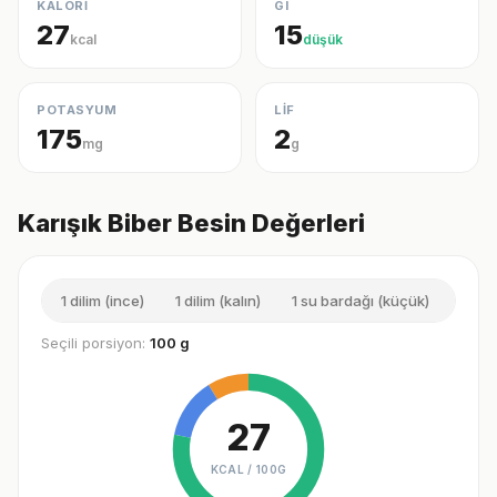
KALORİ
GI
27
15
kcal
düşük
POTASYUM
LİF
175
2
mg
g
Karışık Biber Besin Değerleri
1 dilim (ince)
1 dilim (kalın)
1 su bardağı (küçük)
1 ade
Seçili porsiyon:
100 g
27
KCAL /
100G