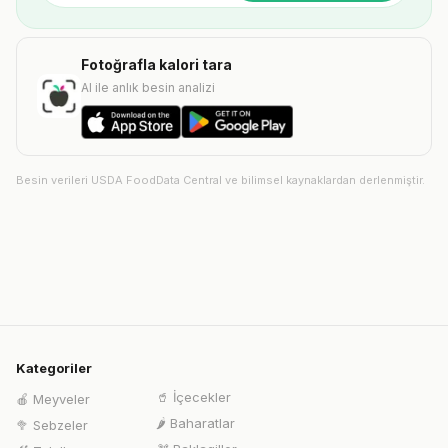
Fotoğrafla kalori tara
AI ile anlık besin analizi
Besin verileri USDA FoodData Central ve bilimsel kaynaklardan derlenmiştir.
Kategoriler
🥤
İçecekler
🍎
Meyveler
🌶️
Baharatlar
🥦
Sebzeler