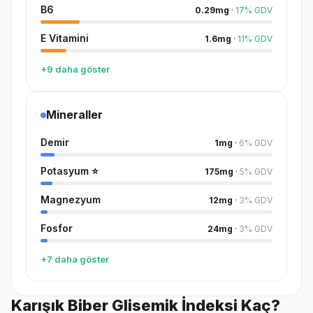
B6
0.29
mg
·
17
%
GDV
E Vitamini
1.6
mg
·
11
%
GDV
+9 daha göster
Mineraller
Demir
1
mg
·
6
%
GDV
Potasyum
⭐
175
mg
·
5
%
GDV
Magnezyum
12
mg
·
3
%
GDV
Fosfor
24
mg
·
3
%
GDV
+7 daha göster
Karışık Biber Glisemik İndeksi Kaç?