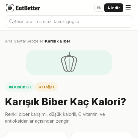
☰
EN
⬇
İndir
🔍
Ana Sayfa
Sebzeler
Karışık Biber
›
›
🫑
Düşük GI
Doğal
●
★
Karışık Biber Kaç Kalori?
Renkli biber karışımı, düşük kalorili, C vitamini ve
antioksidanlar açısından zengin