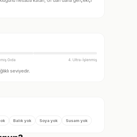
klüğünü hesaba katan, GI'dan daha gerçekçi
nmiş Gıda
4. Ultra-İşlenmiş
ıklı seviyedir.
yok
Balık yok
Soya yok
Susam yok