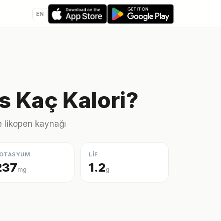
EN
s Kaç Kalori?
e likopen kaynağı
OTASYUM
LİF
237
1.2
mg
g