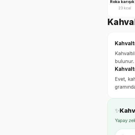
23
kcal
Kahval
Kahvalt
Kahvaltı
bulunur.
Kahvalt
Evet, kah
gramında 
✨
Kahv
Yapay zek