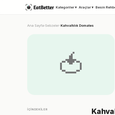
Kategoriler ▾
Araçlar ▾
Besin Rehb
Ana Sayfa
Sebzeler
Kahvaltılık Domates
›
›
🍅
Kahval
İÇINDEKILER