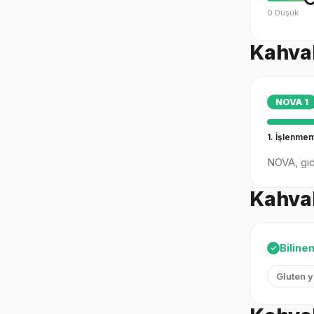
0 Düşük
Kahval
NOVA
1
1. İşlenme
NOVA, gıda
Kahval
Biline
✓
Gluten 