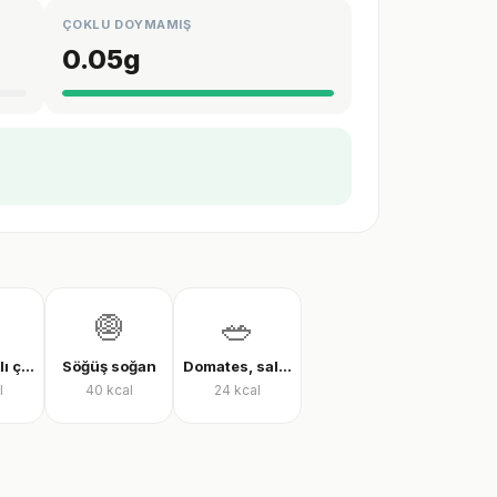
ÇOKLU DOYMAMIŞ
0.05
g
🧅
🥗
Zeytinyağlı çalı fasulyesi
Söğüş soğan
Domates, salatalık ve biber salatası
l
40
kcal
24
kcal