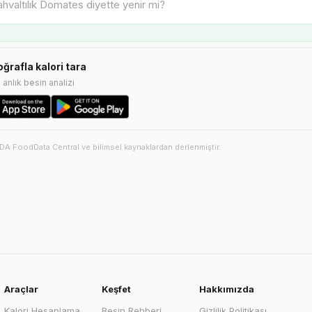
oğrafla kalori tara
e anlık besin analizi
SDA FoodData Central ve bilimsel kaynaklardan derlenmiştir.
Araçlar
Keşfet
Hakkımızda
Kalori Hesaplama
Besin Rehberi
Gizlilik Politikası