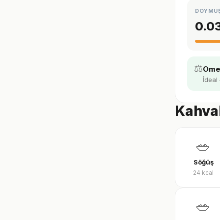
DOYMU
0.0
⚖️
Omeg
İdeal
Kahval
🥗
Söğüş
24
kcal
🥗