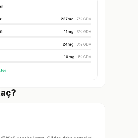
er
⭐
237
mg
·
7
%
GDV
m
11
mg
·
3
%
GDV
24
mg
·
3
%
GDV
10
mg
·
1
%
GDV
ter
Kaç?