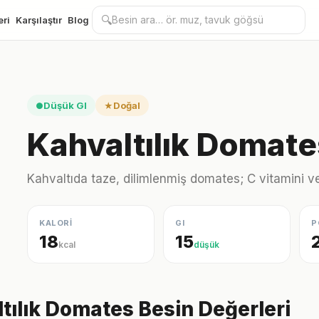
🔍
eri
Karşılaştır
Blog
Düşük GI
Doğal
●
★
Kahvaltılık Domate
Kahvaltıda taze, dilimlenmiş domates; C vitamini v
KALORİ
GI
P
18
15
kcal
düşük
tılık Domates Besin Değerleri