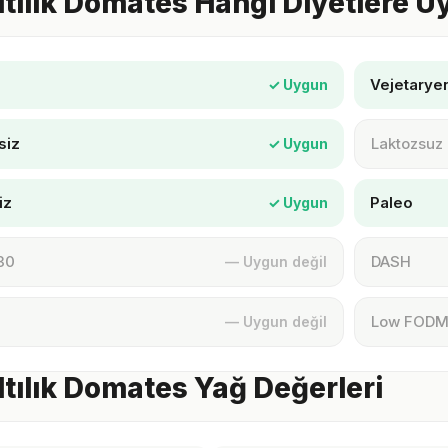
tılık Domates Hangi Diyetlere 
Vejetarye
✓ Uygun
siz
Laktozsuz
✓ Uygun
iz
Paleo
✓ Uygun
30
DASH
— Uygun değil
Low FOD
— Uygun değil
tılık Domates Yağ Değerleri