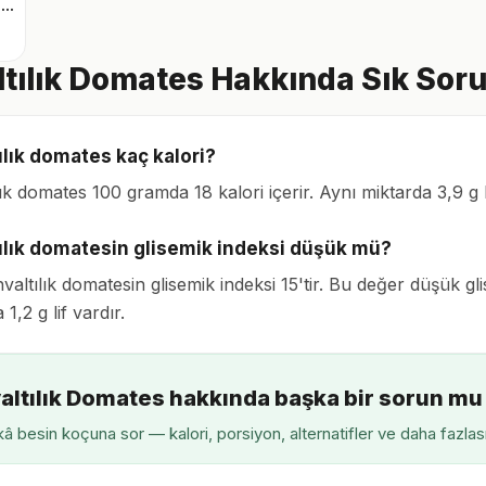
Roka karışık yeşillik
tılık Domates Hakkında Sık Soru
ılık domates kaç kalori?
lık domates 100 gramda 18 kalori içerir. Aynı miktarda 3,9 g
ılık domatesin glisemik indeksi düşük mü?
valtılık domatesin glisemik indeksi 15'tir. Bu değer düşük gl
1,2 g lif vardır.
altılık Domates hakkında başka bir sorun mu
â besin koçuna sor — kalori, porsiyon, alternatifler ve daha fazlas