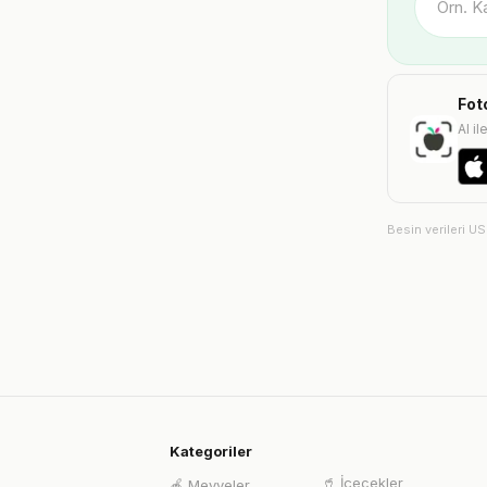
Fot
AI il
Besin verileri U
Kategoriler
🥤
İçecekler
🍎
Meyveler