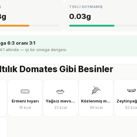
Ş
TEKLİ DOYMAMIŞ
3
g
0.03
g
a 6:3 oranı 3:1
 4:1 altında — iyi bir omega dengesi.
tılık Domates Gibi Besinler
🥒
🥗
🌽
🫛
Ermeni hıyarı
Yağsız mevsim salatası
Közlenmiş mısır
16
kcal
22
kcal
96
kcal
92
kca