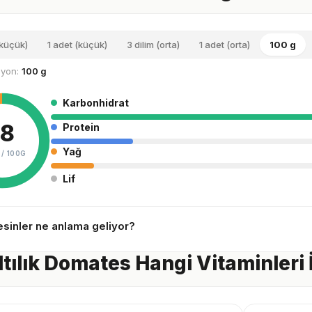
(küçük)
1 adet (küçük)
3 dilim (orta)
1 adet (orta)
100 g
siyon:
100 g
Karbonhidrat
18
Protein
Yağ
 /
100G
Lif
sinler ne anlama geliyor?
tılık Domates Hangi Vitaminleri 