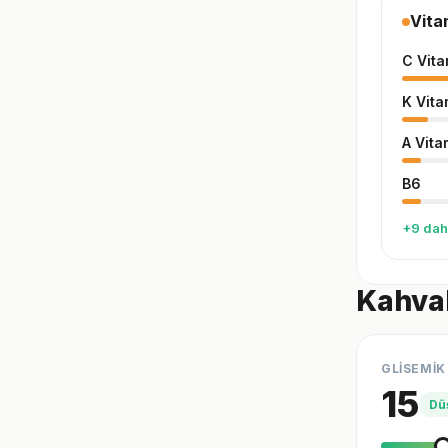
Vita
C Vita
K Vita
A Vita
B6
+9 dah
Kahval
GLİSEMİK
15
Dü