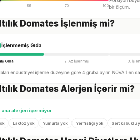
Porsiyon büyü
55
70
100
bir ölçüm.
tılık Domates İşlenmiş mi?
İşlenmemiş Gıda
miş Gıda
2. Az İşlenmiş
3. İşle
ları endüstriyel işleme düzeyine göre 4 gruba ayırır. NOVA 1 en sağl
tılık Domates Alerjen İçerir mi?
n ana alerjen içermiyor
yok
Laktoz yok
Yumurta yok
Yer fıstığı yok
Sert kabuklu 