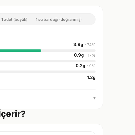
1 adet (büyük)
1 su bardağı (doğranmış)
3.9
g
·
74
%
0.9
g
·
17
%
0.2
g
·
9
%
1.2
g
▾
İçerir?