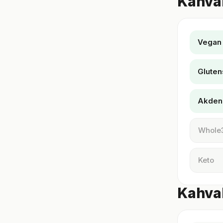
Kahval
Vegan
Gluten
Akden
Whole
Keto
Kahval