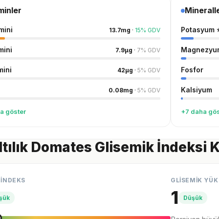
minler
Minerall
mini
Potasyum
13.7
mg
·
15
%
GDV
mini
Magnezyu
7.9
µg
·
7
%
GDV
mini
Fosfor
42
µg
·
5
%
GDV
Kalsiyum
0.08
mg
·
5
%
GDV
a göster
+7 daha gös
tılık Domates Glisemik İndeksi 
 İNDEKS
GLİSEMİK YÜK
1
şük
Düşük