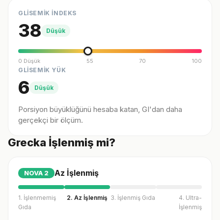
GLİSEMİK İNDEKS
38
Düşük
0 Düşük
55
70
100
GLİSEMİK YÜK
6
Düşük
Porsiyon büyüklüğünü hesaba katan, GI'dan daha
gerçekçi bir ölçüm.
Grecka İşlenmiş mi?
Az İşlenmiş
NOVA
2
1. İşlenmemiş
2. Az İşlenmiş
3. İşlenmiş Gıda
4. Ultra-
Gıda
İşlenmiş