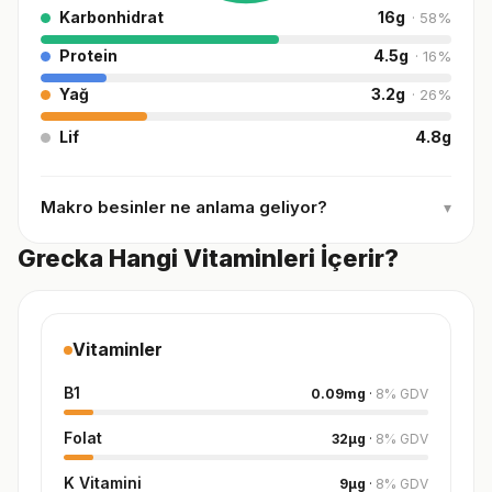
Karbonhidrat
16
g
·
58
%
Protein
4.5
g
·
16
%
Yağ
3.2
g
·
26
%
Lif
4.8
g
Makro besinler ne anlama geliyor?
▾
Grecka Hangi Vitaminleri İçerir?
Vitaminler
B1
0.09
mg
·
8
%
GDV
Folat
32
µg
·
8
%
GDV
K Vitamini
9
µg
·
8
%
GDV