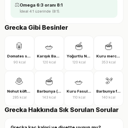
⚖️
Omega 6:3 oranı 8:1
İdeal 4:1 üzerinde (8:1).
Grecka Gibi Besinler
🥫
🥗
🥣
🥣
Domates soslu kuru fasulye
Karışık Baklagil Salatası
Yoğurtlu Nohut
Kuru mercimek
90
kcal
120
kcal
120
kcal
353
kcal
🧆
🥣
🥗
🫘
Nohut köftesi
Barbunya (pişmiş)
Kuru Fasulye Salatası
Barbunya fasulye
285
kcal
143
kcal
110
kcal
140
kcal
Grecka Hakkında Sık Sorulan Sorular
Grecka kaç kalori ve diyette uygun mu?