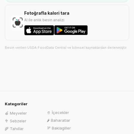
Fotoğrafla kalori tara
AI ile anlık besin analizi
Besin verileri USDA FoodData Central ve bilimsel kaynaklardan derlenmiştir.
Kategoriler
🥤
İçecekler
🍎
Meyveler
🌶️
Baharatlar
🥦
Sebzeler
🫘
Baklagiller
🌾
Tahıllar