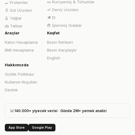
🥜
Kuruyemiş & Tohumlar
🍳
Proteinler
🦐
Deniz Ürünleri
🥛
Süt Ürünleri
🥩
Et
🫒
Yağlar
🍟
İşlenmiş Gıdalar
🍰
Tatlılar
Araçlar
Keşfet
Kalori Hesaplama
Besin Rehberi
BMI Hesaplama
Besin Karşılaştır
English
Hakkımızda
Gizlilik Politikası
Kullanım Koşulları
Destek
📊
140.000+ yiyecek verisi · Günde 2M+ yemek analizi
App Store
Google Play