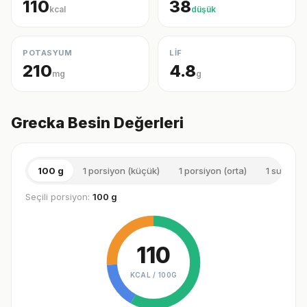
110
38
kcal
düşük
POTASYUM
LİF
210
4.8
mg
g
Grecka Besin Değerleri
100 g
1 porsiyon (küçük)
1 porsiyon (orta)
1 su barda
Seçili porsiyon:
100 g
110
KCAL /
100G