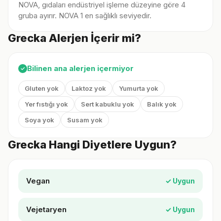
NOVA, gıdaları endüstriyel işleme düzeyine göre 4
gruba ayırır. NOVA 1 en sağlıklı seviyedir.
Grecka Alerjen İçerir mi?
Bilinen ana alerjen içermiyor
✓
Gluten yok
Laktoz yok
Yumurta yok
Yer fıstığı yok
Sert kabuklu yok
Balık yok
Soya yok
Susam yok
Grecka Hangi Diyetlere Uygun?
Vegan
✓ Uygun
Vejetaryen
✓ Uygun