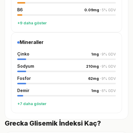
B6
0.09
mg
·
5
%
GDV
+9 daha göster
Mineraller
Çinko
1
mg
·
9
%
GDV
Sodyum
210
mg
·
9
%
GDV
Fosfor
62
mg
·
9
%
GDV
Demir
1
mg
·
6
%
GDV
+7 daha göster
Grecka Glisemik İndeksi Kaç?