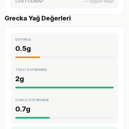
Low FODMAP
— Uygun değil
Grecka Yağ Değerleri
DOYMUŞ
0.5
g
TEKLİ DOYMAMIŞ
2
g
ÇOKLU DOYMAMIŞ
0.7
g