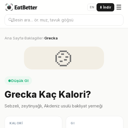
☰
EN
⬇
İndir
🔍
Ana Sayfa
Baklagiller
Grecka
›
›
🍲
Düşük GI
●
Grecka Kaç Kalori?
Sebzeli, zeytinyağlı, Akdeniz usulü bakliyat yemeği
KALORİ
GI