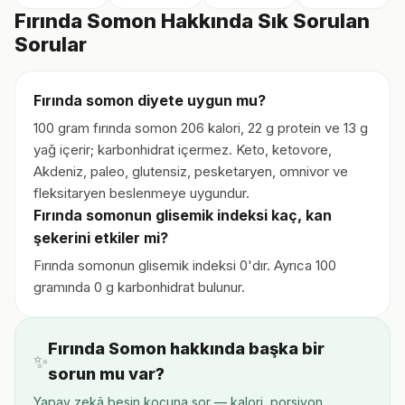
Fırında Somon Hakkında Sık Sorulan
Sorular
Fırında somon diyete uygun mu?
100 gram fırında somon 206 kalori, 22 g protein ve 13 g
yağ içerir; karbonhidrat içermez. Keto, ketovore,
Akdeniz, paleo, glutensiz, pesketaryen, omnivor ve
fleksitaryen beslenmeye uygundur.
Fırında somonun glisemik indeksi kaç, kan
şekerini etkiler mi?
Fırında somonun glisemik indeksi 0'dır. Ayrıca 100
gramında 0 g karbonhidrat bulunur.
Fırında Somon hakkında başka bir
✨
sorun mu var?
Yapay zekâ besin koçuna sor — kalori, porsiyon,