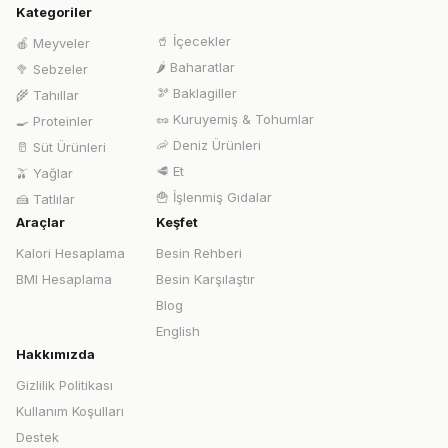
Kategoriler
🥤
İçecekler
🍎
Meyveler
🌶️
Baharatlar
🥦
Sebzeler
🫘
Baklagiller
🌾
Tahıllar
🥜
Kuruyemiş & Tohumlar
🍳
Proteinler
🦐
Deniz Ürünleri
🥛
Süt Ürünleri
🥩
Et
🫒
Yağlar
🍟
İşlenmiş Gıdalar
🍰
Tatlılar
Araçlar
Keşfet
Kalori Hesaplama
Besin Rehberi
BMI Hesaplama
Besin Karşılaştır
Blog
English
Hakkımızda
Gizlilik Politikası
Kullanım Koşulları
Destek