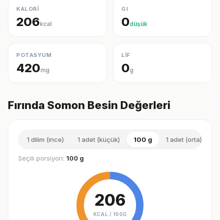
KALORİ
GI
206
0
kcal
düşük
POTASYUM
LİF
420
0
mg
g
Fırında Somon Besin Değerleri
1 dilim (ince)
1 adet (küçük)
100 g
1 adet (orta)
1
Seçili porsiyon:
100 g
206
KCAL /
100G