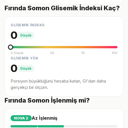
Fırında Somon Glisemik İndeksi Kaç?
GLİSEMİK İNDEKS
0
Düşük
0 Düşük
55
70
100
GLİSEMİK YÜK
0
Düşük
Porsiyon büyüklüğünü hesaba katan, GI'dan daha
gerçekçi bir ölçüm.
Fırında Somon İşlenmiş mi?
Az İşlenmiş
NOVA
2