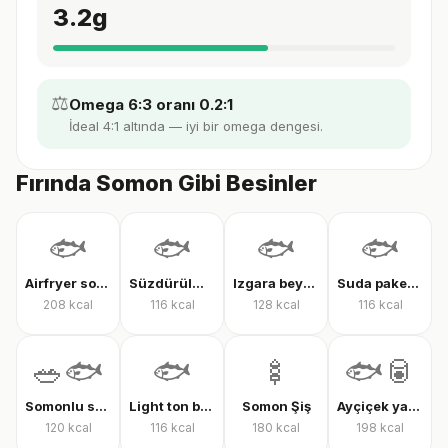
3.2
g
⚖️
Omega 6:3 oranı 0.2:1
İdeal 4:1 altında — iyi bir omega dengesi.
Fırında Somon Gibi Besinler
🐟
🐟
🐟
🐟
Airfryer somon
Süzdürülmüş konserve ton balığı
Izgara beyaz balık
Suda paketlenmiş, süzülmüş ton balığı
208
kcal
116
kcal
128
kcal
116
kcal
🥗🐟
🐟
🍢
🐟🥫
Somonlu salata
Light ton balığı
Somon Şiş
Ayçiçek yağında ton balığı
120
kcal
116
kcal
180
kcal
198
kcal