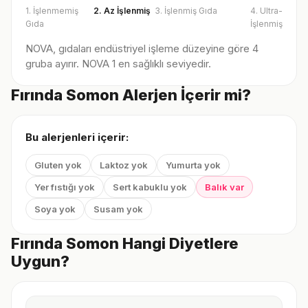
1. İşlenmemiş
2. Az İşlenmiş
3. İşlenmiş Gıda
4. Ultra-
Gıda
İşlenmiş
NOVA, gıdaları endüstriyel işleme düzeyine göre 4
gruba ayırır. NOVA 1 en sağlıklı seviyedir.
Fırında Somon Alerjen İçerir mi?
Bu alerjenleri içerir:
Gluten yok
Laktoz yok
Yumurta yok
Yer fıstığı yok
Sert kabuklu yok
Balık var
Soya yok
Susam yok
Fırında Somon Hangi Diyetlere
Uygun?