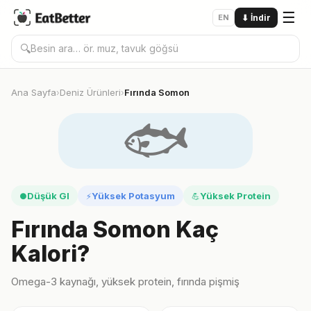
☰
EN
⬇
İndir
🔍
Ana Sayfa
Deniz Ürünleri
Fırında Somon
›
›
🐟
Düşük GI
Yüksek Potasyum
Yüksek Protein
●
⚡
💪
Fırında Somon Kaç
Kalori?
Omega-3 kaynağı, yüksek protein, fırında pişmiş