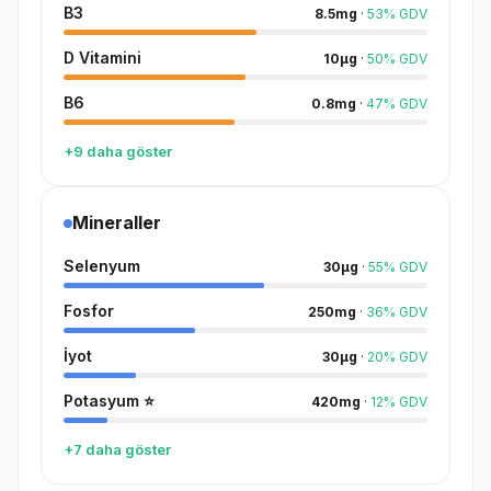
B3
8.5
mg
·
53
%
GDV
D Vitamini
10
µg
·
50
%
GDV
B6
0.8
mg
·
47
%
GDV
+9 daha göster
Mineraller
Selenyum
30
µg
·
55
%
GDV
Fosfor
250
mg
·
36
%
GDV
İyot
30
µg
·
20
%
GDV
Potasyum
⭐
420
mg
·
12
%
GDV
+7 daha göster