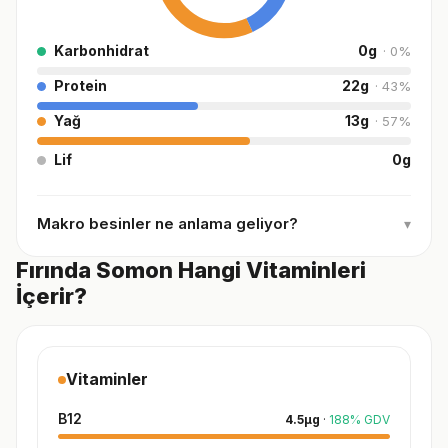
Karbonhidrat
0
g
·
0
%
Protein
22
g
·
43
%
Yağ
13
g
·
57
%
Lif
0
g
Makro besinler ne anlama geliyor?
▾
Fırında Somon Hangi Vitaminleri
İçerir?
Vitaminler
B12
4.5
µg
·
188
%
GDV