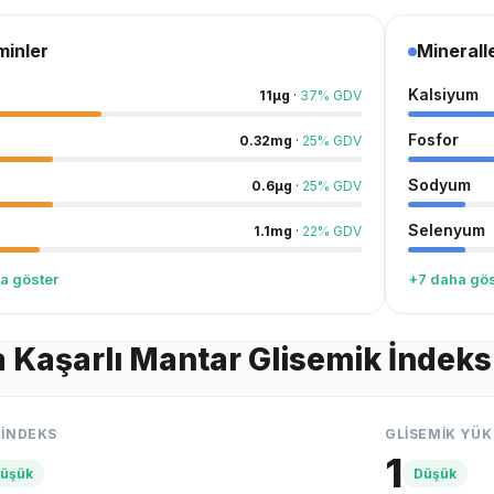
minler
Minerall
Kalsiyum
11
µg
·
37
%
GDV
Fosfor
0.32
mg
·
25
%
GDV
Sodyum
0.6
µg
·
25
%
GDV
Selenyum
1.1
mg
·
22
%
GDV
a göster
+7 daha gös
a Kaşarlı Mantar Glisemik İndeks
 İNDEKS
GLİSEMİK YÜK
1
üşük
Düşük