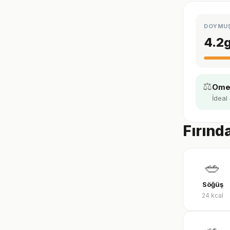
DOYMU
4.2
⚖️
Omeg
İdeal 
Fırınd
🥗
Söğüş
24
kcal
🥗