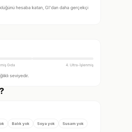
klüğünü hesaba katan, GI'dan daha gerçekçi
nmiş Gıda
4. Ultra-İşlenmiş
ıklı seviyedir.
i?
yok
Balık yok
Soya yok
Susam yok