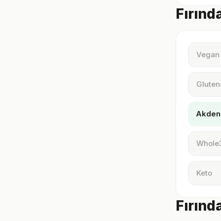
Fırınd
Vegan
Gluten
Akden
Whole
Keto
Fırınd