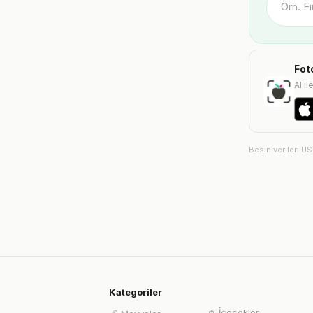
Fot
AI il
Besin verileri U
Kategoriler
🥤
İçecekler