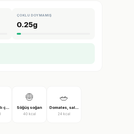
ÇOKLU DOYMAMIŞ
0.25
g
🧅
🥗
Zeytinyağlı çalı fasulyesi
Söğüş soğan
Domates, salatalık ve biber salatası
l
40
kcal
24
kcal