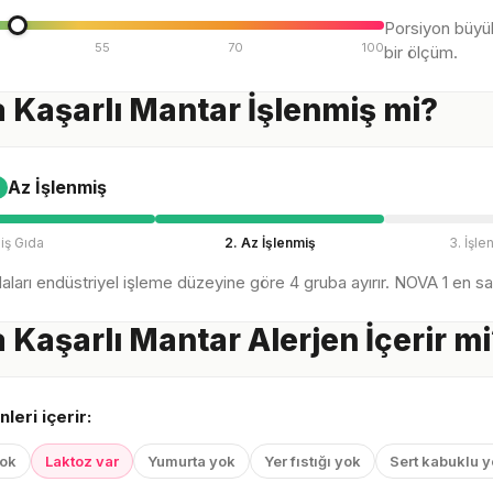
Porsiyon büyü
55
70
100
bir ölçüm.
a Kaşarlı Mantar İşlenmiş mi?
Az İşlenmiş
iş Gıda
2. Az İşlenmiş
3. İşle
ları endüstriyel işleme düzeyine göre 4 gruba ayırır. NOVA 1 en sağl
a Kaşarlı Mantar Alerjen İçerir m
nleri içerir:
yok
Laktoz var
Yumurta yok
Yer fıstığı yok
Sert kabuklu 