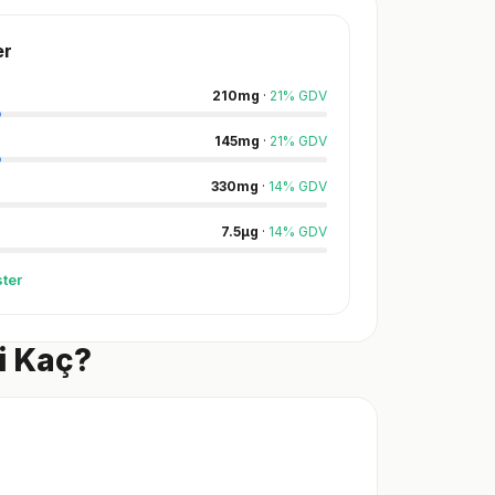
er
210
mg
·
21
%
GDV
145
mg
·
21
%
GDV
330
mg
·
14
%
GDV
7.5
µg
·
14
%
GDV
ter
i Kaç?