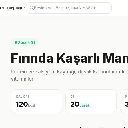
🔍
eri
Karşılaştır
Düşük GI
●
Fırında Kaşarlı Ma
Protein ve kalsiyum kaynağı, düşük karbonhidratlı,
vitaminleri
KALORİ
GI
P
120
20
kcal
düşük