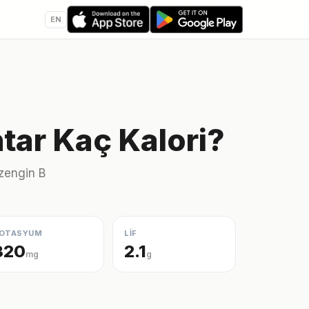
EN
ntar Kaç Kalori?
 zengin B
OTASYUM
LİF
320
2.1
mg
g