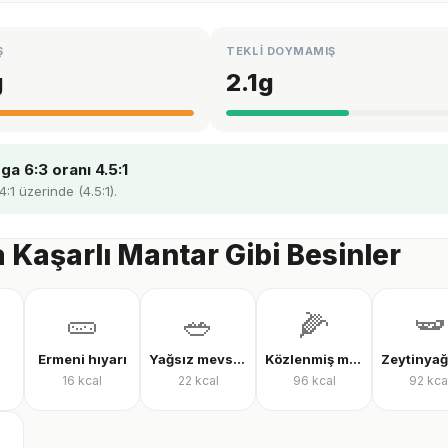
Ş
TEKLİ DOYMAMIŞ
g
2.1
g
a 6:3 oranı 4.5:1
4:1 üzerinde (4.5:1).
a Kaşarlı Mantar Gibi Besinler
🥒
🥗
🌽
🫛
Ermeni hıyarı
Yağsız mevsim salatası
Közlenmiş mısır
16
kcal
22
kcal
96
kcal
92
kca