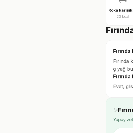
23
kcal
Fırınd
Fırında 
Fırında 
g yağ bu
Fırında
Evet, gli
✨
Fırı
Yapay zek