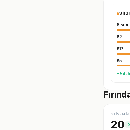
Vita
Biotin
B2
B12
B5
+9 dah
Fırınd
GLİSEMİK
20
D