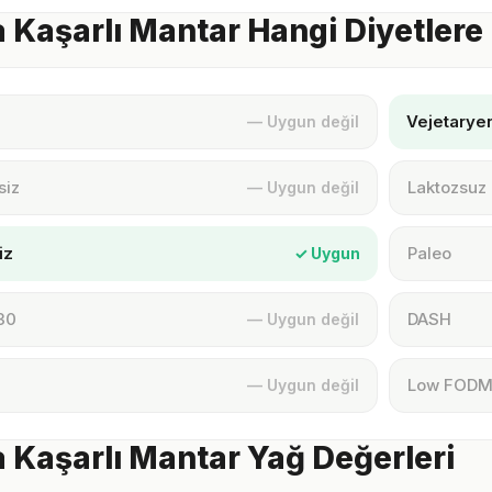
a Kaşarlı Mantar Hangi Diyetler
Vejetarye
— Uygun değil
siz
Laktozsuz
— Uygun değil
iz
Paleo
✓ Uygun
30
DASH
— Uygun değil
Low FOD
— Uygun değil
a Kaşarlı Mantar Yağ Değerleri