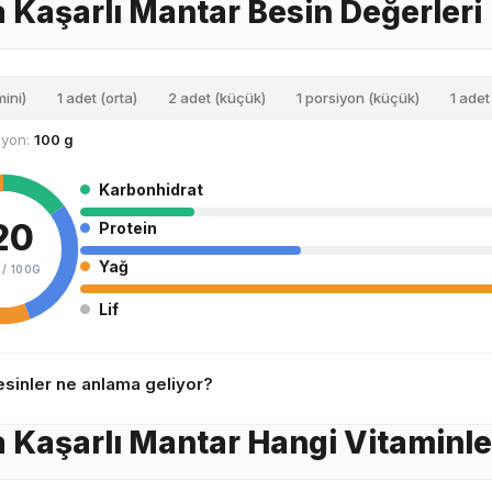
a Kaşarlı Mantar Besin Değerleri
mini)
1 adet (orta)
2 adet (küçük)
1 porsiyon (küçük)
1 adet
siyon:
100 g
Karbonhidrat
20
Protein
Yağ
 /
100G
Lif
sinler ne anlama geliyor?
a Kaşarlı Mantar Hangi Vitaminler