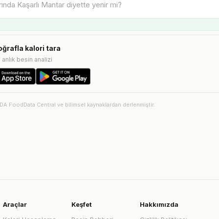
oğrafla kalori tara
e anlık besin analizi
SDA FoodData Central ve bilimsel kaynaklardan derlenmiştir.
Araçlar
Keşfet
Hakkımızda