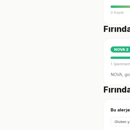
0 Düşük
Fırınd
NOVA
2
1. İşlenmem
NOVA, gıda
Fırınd
Bu alerje
Gluten 