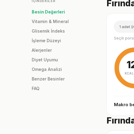
Fırınd
İÇINDEKILER
Besin Değerleri
Vitamin & Mineral
1 adet (
Glisemik İndeks
Seçili por
İşleme Düzeyi
Alerjenler
Diyet Uyumu
1
Omega Analizi
KCAL
Benzer Besinler
FAQ
Makro be
Fırınd