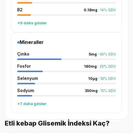
B2
0.18
mg
·
14
%
GDV
+9 daha göster
Mineraller
Çinko
5
mg
·
45
%
GDV
Fosfor
180
mg
·
26
%
GDV
Selenyum
10
µg
·
18
%
GDV
Sodyum
350
mg
·
15
%
GDV
+7 daha göster
Etli kebap Glisemik İndeksi Kaç?