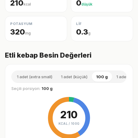
210
0
kcal
düşük
POTASYUM
LİF
320
0.3
mg
g
Etli kebap Besin Değerleri
1 adet (extra small)
1 adet (küçük)
100 g
1 adet (orta
Seçili porsiyon:
100 g
210
KCAL /
100G