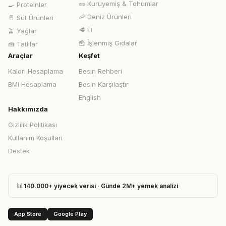
🥜
Kuruyemiş & Tohumlar
🍳
Proteinler
🦐
Deniz Ürünleri
🥛
Süt Ürünleri
🥩
Et
🫒
Yağlar
🍟
İşlenmiş Gıdalar
🍰
Tatlılar
Araçlar
Keşfet
Kalori Hesaplama
Besin Rehberi
BMI Hesaplama
Besin Karşılaştır
English
Hakkımızda
Gizlilik Politikası
Kullanım Koşulları
Destek
📊
140.000+ yiyecek verisi · Günde 2M+ yemek analizi
App Store
Google Play