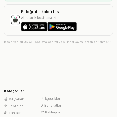
Fotoğrafla kalori tara
AI ile anlık besin analizi
Besin verileri USDA FoodData Central ve bilimsel kaynaklardan derlenmiştir.
Kategoriler
🥤
İçecekler
🍎
Meyveler
🌶️
Baharatlar
🥦
Sebzeler
🫘
Baklagiller
🌾
Tahıllar