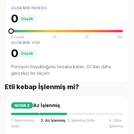
GLİSEMİK İNDEKS
0
Düşük
0 Düşük
55
70
100
GLİSEMİK YÜK
0
Düşük
Porsiyon büyüklüğünü hesaba katan, GI'dan daha
gerçekçi bir ölçüm.
Etli kebap İşlenmiş mi?
Az İşlenmiş
NOVA
2
1. İşlenmemiş
2. Az İşlenmiş
3. İşlenmiş Gıda
4. Ultra-
Gıda
İşlenmiş