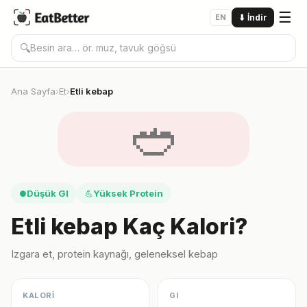
☰
EN
⬇
İndir
🔍
Ana Sayfa
Et
Etli kebap
›
›
🥙
Düşük GI
Yüksek Protein
●
💪
Etli kebap Kaç Kalori?
Izgara et, protein kaynağı, geleneksel kebap
KALORİ
GI