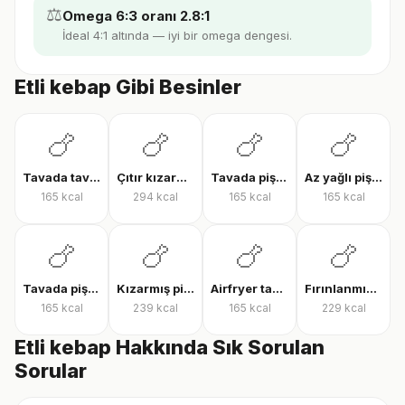
⚖️
Omega 6:3 oranı 2.8:1
İdeal 4:1 altında — iyi bir omega dengesi.
Etli kebap Gibi Besinler
🍗
🍗
🍗
🍗
Tavada tavuk göğsü
Çıtır kızarmış tavuk
Tavada pişmiş tavuk bonfile
Az yağlı pişmiş tavuk göğsü
165
kcal
294
kcal
165
kcal
165
kcal
🍗
🍗
🍗
🍗
Tavada pişmiş tavuk göğsü
Kızarmış piliç
Airfryer tavuk bonfile
Fırınlanmış derili tavuk but
165
kcal
239
kcal
165
kcal
229
kcal
Etli kebap Hakkında Sık Sorulan
Sorular