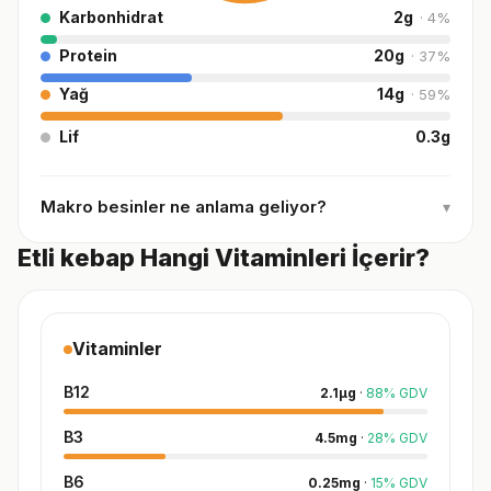
Karbonhidrat
2
g
·
4
%
Protein
20
g
·
37
%
Yağ
14
g
·
59
%
Lif
0.3
g
Makro besinler ne anlama geliyor?
▾
Etli kebap Hangi Vitaminleri İçerir?
Vitaminler
B12
2.1
µg
·
88
%
GDV
B3
4.5
mg
·
28
%
GDV
B6
0.25
mg
·
15
%
GDV