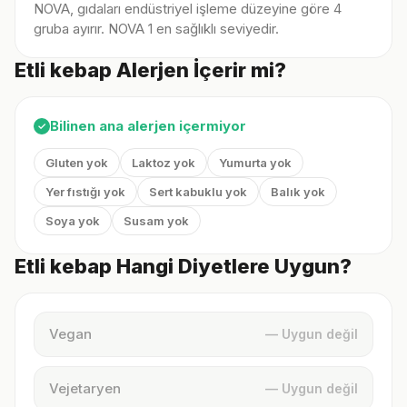
NOVA, gıdaları endüstriyel işleme düzeyine göre 4
gruba ayırır. NOVA 1 en sağlıklı seviyedir.
Etli kebap Alerjen İçerir mi?
Bilinen ana alerjen içermiyor
✓
Gluten yok
Laktoz yok
Yumurta yok
Yer fıstığı yok
Sert kabuklu yok
Balık yok
Soya yok
Susam yok
Etli kebap Hangi Diyetlere Uygun?
Vegan
— Uygun değil
Vejetaryen
— Uygun değil