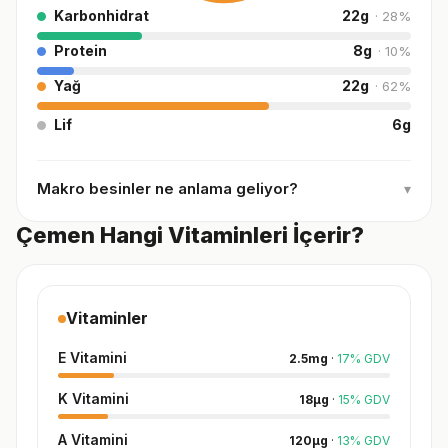
Karbonhidrat
22
g
·
28
%
Protein
8
g
·
10
%
Yağ
22
g
·
62
%
Lif
6
g
Makro besinler ne anlama geliyor?
▾
Çemen Hangi Vitaminleri İçerir?
Vitaminler
E Vitamini
2.5
mg
·
17
%
GDV
K Vitamini
18
µg
·
15
%
GDV
A Vitamini
120
µg
·
13
%
GDV