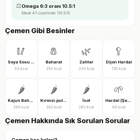
⚖️
Omega 6:3 oranı 10.5:1
İdeal 4:1 üzerinde (10.5:1).
Çemen Gibi Besinler
🥢
🧂
🌿
🥄
Soya Sosu (Tuzlu)
Baharat
Zahter
Dijon Hardal
53
kcal
250
kcal
330
kcal
135
kcal
🌶️
🌶️
🌶️
🌱
Kajun Baharatı
Kırmızı pul biber
İsot
Hardal (Şekersiz)
260
kcal
282
kcal
282
kcal
66
kcal
Çemen Hakkında Sık Sorulan Sorular