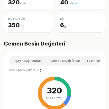
320
40
kcal
düşük
POTASYUM
LİF
350
6
mg
g
Çemen Besin Değerleri
1 çay kaşığı (küçük)
1 yemek kaşığı (orta)
1 dilim (ince)
Seçili porsiyon:
100 g
320
KCAL /
100G