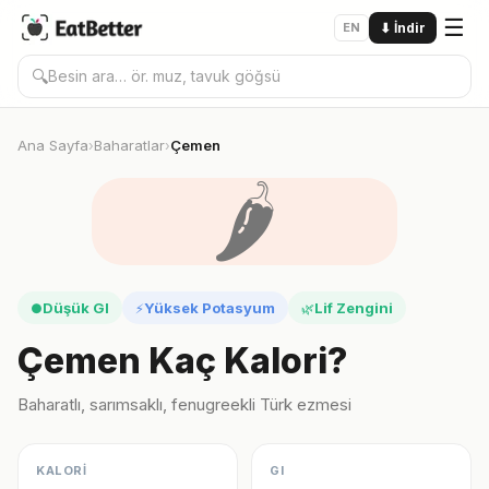
☰
EN
⬇
İndir
🔍
Ana Sayfa
Baharatlar
Çemen
›
›
🌶️
Düşük GI
Yüksek Potasyum
Lif Zengini
●
⚡
🌿
Çemen Kaç Kalori?
Baharatlı, sarımsaklı, fenugreekli Türk ezmesi
KALORİ
GI