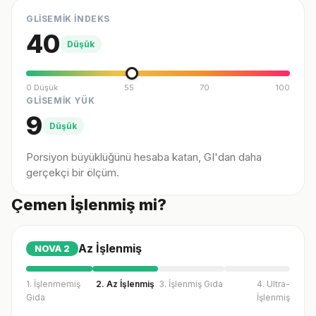
GLİSEMİK İNDEKS
40
Düşük
0 Düşük
55
70
100
GLİSEMİK YÜK
9
Düşük
Porsiyon büyüklüğünü hesaba katan, GI'dan daha
gerçekçi bir ölçüm.
Çemen İşlenmiş mi?
Az İşlenmiş
NOVA
2
1. İşlenmemiş
2. Az İşlenmiş
3. İşlenmiş Gıda
4. Ultra-
Gıda
İşlenmiş