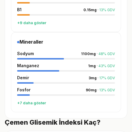
B1
0.15
mg
·
13
%
GDV
+9 daha göster
Mineraller
Sodyum
1100
mg
·
48
%
GDV
Manganez
1
mg
·
43
%
GDV
Demir
3
mg
·
17
%
GDV
Fosfor
90
mg
·
13
%
GDV
+7 daha göster
Çemen Glisemik İndeksi Kaç?