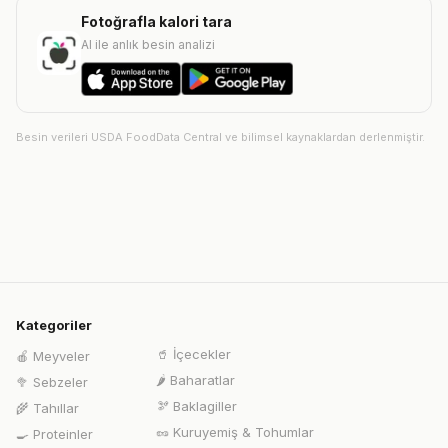
Fotoğrafla kalori tara
AI ile anlık besin analizi
Besin verileri USDA FoodData Central ve bilimsel kaynaklardan derlenmiştir.
Kategoriler
🥤
İçecekler
🍎
Meyveler
🌶️
Baharatlar
🥦
Sebzeler
🫘
Baklagiller
🌾
Tahıllar
🥜
Kuruyemiş & Tohumlar
🍳
Proteinler