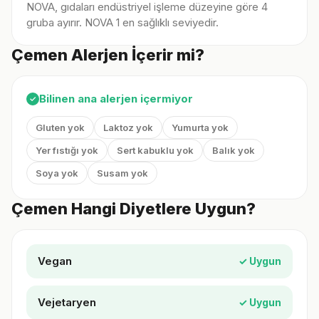
NOVA, gıdaları endüstriyel işleme düzeyine göre 4
gruba ayırır. NOVA 1 en sağlıklı seviyedir.
Çemen Alerjen İçerir mi?
Bilinen ana alerjen içermiyor
✓
Gluten yok
Laktoz yok
Yumurta yok
Yer fıstığı yok
Sert kabuklu yok
Balık yok
Soya yok
Susam yok
Çemen Hangi Diyetlere Uygun?
Vegan
✓ Uygun
Vejetaryen
✓ Uygun