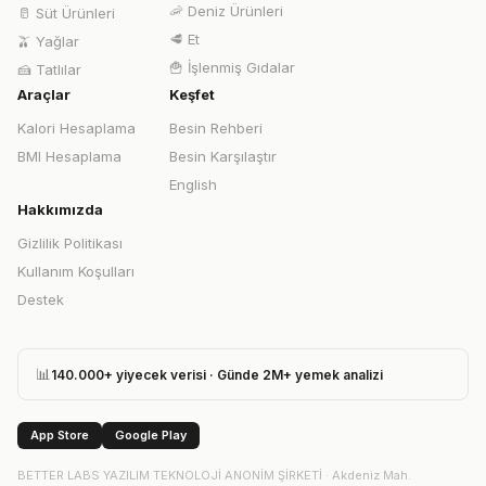
🦐
Deniz Ürünleri
🥛
Süt Ürünleri
🥩
Et
🫒
Yağlar
🍟
İşlenmiş Gıdalar
🍰
Tatlılar
Araçlar
Keşfet
Kalori Hesaplama
Besin Rehberi
BMI Hesaplama
Besin Karşılaştır
English
Hakkımızda
Gizlilik Politikası
Kullanım Koşulları
Destek
📊
140.000+ yiyecek verisi · Günde 2M+ yemek analizi
App Store
Google Play
BETTER LABS YAZILIM TEKNOLOJİ ANONİM ŞİRKETİ
·
Akdeniz Mah.