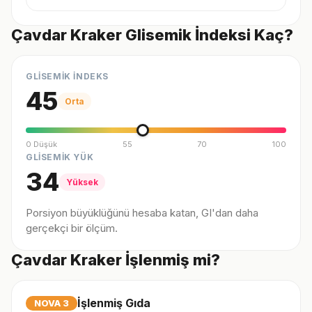
Çavdar Kraker Glisemik İndeksi Kaç?
GLİSEMİK İNDEKS
45
Orta
0 Düşük
55
70
100
GLİSEMİK YÜK
34
Yüksek
Porsiyon büyüklüğünü hesaba katan, GI'dan daha
gerçekçi bir ölçüm.
Çavdar Kraker İşlenmiş mi?
İşlenmiş Gıda
NOVA
3