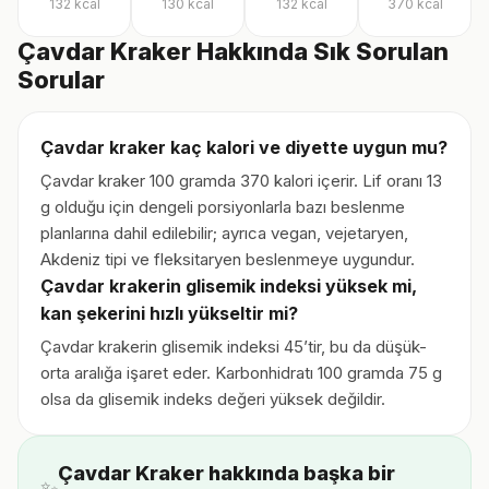
132
kcal
130
kcal
132
kcal
370
kcal
Çavdar Kraker Hakkında Sık Sorulan
Sorular
Çavdar kraker kaç kalori ve diyette uygun mu?
Çavdar kraker 100 gramda 370 kalori içerir. Lif oranı 13
g olduğu için dengeli porsiyonlarla bazı beslenme
planlarına dahil edilebilir; ayrıca vegan, vejetaryen,
Akdeniz tipi ve fleksitaryen beslenmeye uygundur.
Çavdar krakerin glisemik indeksi yüksek mi,
kan şekerini hızlı yükseltir mi?
Çavdar krakerin glisemik indeksi 45’tir, bu da düşük-
orta aralığa işaret eder. Karbonhidratı 100 gramda 75 g
olsa da glisemik indeks değeri yüksek değildir.
Çavdar Kraker hakkında başka bir