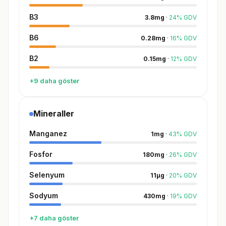
B3
3.8
mg
·
24
%
GDV
B6
0.28
mg
·
16
%
GDV
B2
0.15
mg
·
12
%
GDV
+9 daha göster
Mineraller
Manganez
1
mg
·
43
%
GDV
Fosfor
180
mg
·
26
%
GDV
Selenyum
11
µg
·
20
%
GDV
Sodyum
430
mg
·
19
%
GDV
+7 daha göster