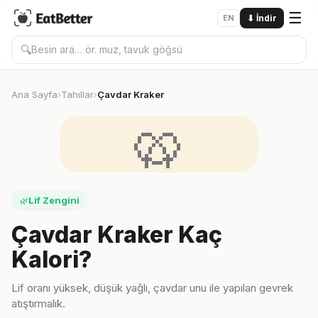
☰
EN
⬇
İndir
🔍
Ana Sayfa
Tahıllar
Çavdar Kraker
›
›
🥨
Lif Zengini
🌿
Çavdar Kraker Kaç
Kalori?
Lif oranı yüksek, düşük yağlı, çavdar unu ile yapılan gevrek
atıştırmalık.