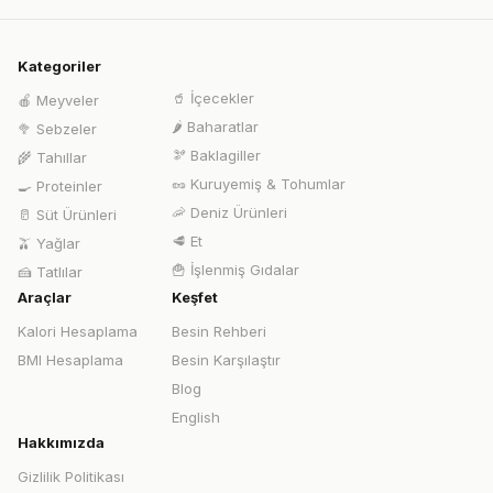
Kategoriler
🥤
İçecekler
🍎
Meyveler
🌶️
Baharatlar
🥦
Sebzeler
🫘
Baklagiller
🌾
Tahıllar
🥜
Kuruyemiş & Tohumlar
🍳
Proteinler
🦐
Deniz Ürünleri
🥛
Süt Ürünleri
🥩
Et
🫒
Yağlar
🍟
İşlenmiş Gıdalar
🍰
Tatlılar
Araçlar
Keşfet
Kalori Hesaplama
Besin Rehberi
BMI Hesaplama
Besin Karşılaştır
Blog
English
Hakkımızda
Gizlilik Politikası