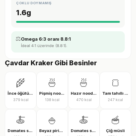
ÇOKLU DOYMAMIŞ
1.6
g
⚖️
Omega 6:3 oranı 8.8:1
İdeal 4:1 üzerinde (8.8:1).
Çavdar Kraker Gibi Besinler
🌾
🍜
🍜
🍞
İnce öğütülmüş yulaf (çiğ)
Pişmiş noodle
Hazır noodle (kuru)
Tam tahıllı tam buğday ekmeği
379
kcal
138
kcal
470
kcal
247
kcal
🍝
🍚
🍝
🥣
Domates soslu farfalle makarna
Beyaz pirinç, pişmiş
Domates soslu rigatoni
Çiğ müsli