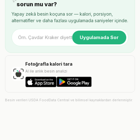
✨
sorun mu var?
Yapay zekâ besin koçuna sor — kalori, porsiyon,
alternatifler ve daha fazlası uygulamada saniyeler içinde.
Uygulamada Sor
Fotoğrafla kalori tara
AI ile anlık besin analizi
Besin verileri USDA FoodData Central ve bilimsel kaynaklardan derlenmiştir.