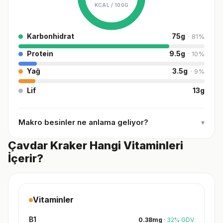
KCAL /
100G
Karbonhidrat
75
g
·
81
%
Protein
9.5
g
·
10
%
Yağ
3.5
g
·
9
%
Lif
13
g
Makro besinler ne anlama geliyor?
▾
Çavdar Kraker Hangi Vitaminleri
İçerir?
Vitaminler
B1
0.38
mg
·
32
%
GDV