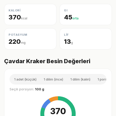
KALORİ
GI
370
45
kcal
orta
POTASYUM
LİF
220
13
mg
g
Çavdar Kraker Besin Değerleri
1 adet (küçük)
1 dilim (ince)
1 dilim (kalın)
1 porsiyon (
Seçili porsiyon:
100 g
370