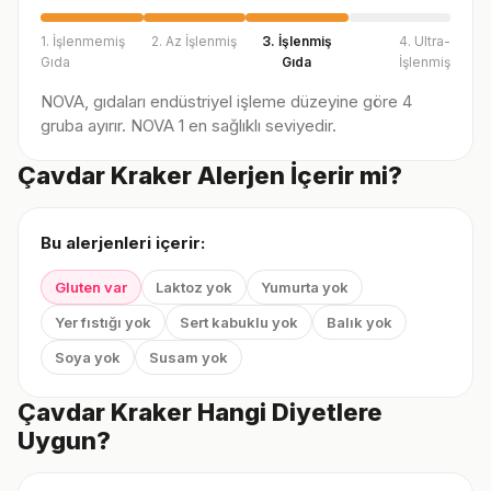
1. İşlenmemiş
2. Az İşlenmiş
3. İşlenmiş
4. Ultra-
Gıda
Gıda
İşlenmiş
NOVA, gıdaları endüstriyel işleme düzeyine göre 4
gruba ayırır. NOVA 1 en sağlıklı seviyedir.
Çavdar Kraker Alerjen İçerir mi?
Bu alerjenleri içerir:
Gluten var
Laktoz yok
Yumurta yok
Yer fıstığı yok
Sert kabuklu yok
Balık yok
Soya yok
Susam yok
Çavdar Kraker Hangi Diyetlere
Uygun?