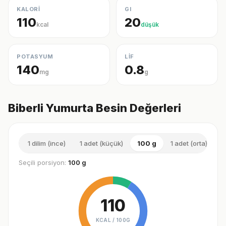
KALORİ
GI
110
20
kcal
düşük
POTASYUM
LİF
140
0.8
mg
g
Biberli Yumurta Besin Değerleri
1 dilim (ince)
1 adet (küçük)
100 g
1 adet (orta)
1
Seçili porsiyon:
100 g
110
KCAL /
100G