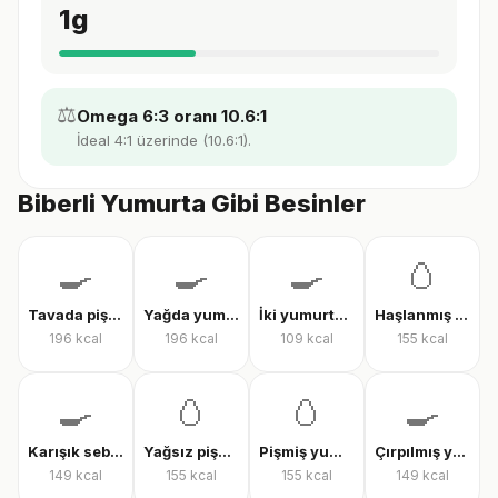
1
g
⚖️
Omega 6:3 oranı 10.6:1
İdeal 4:1 üzerinde (10.6:1).
Biberli Yumurta Gibi Besinler
🍳
🍳
🍳
🥚
Tavada pişmiş yumurta
Yağda yumurta
İki yumurtalı menemen
Haşlanmış tam yumurta
196
kcal
196
kcal
109
kcal
155
kcal
🍳
🥚
🥚
🍳
Karışık sebzeli omlet
Yağsız pişmiş yumurta
Pişmiş yumurta
Çırpılmış yumurta
149
kcal
155
kcal
155
kcal
149
kcal