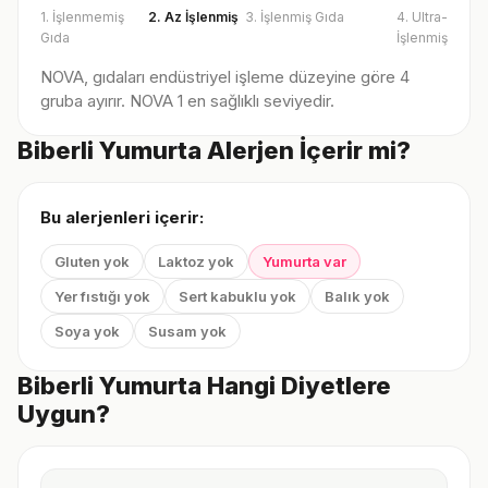
1. İşlenmemiş
2. Az İşlenmiş
3. İşlenmiş Gıda
4. Ultra-
Gıda
İşlenmiş
NOVA, gıdaları endüstriyel işleme düzeyine göre 4
gruba ayırır. NOVA 1 en sağlıklı seviyedir.
Biberli Yumurta Alerjen İçerir mi?
Bu alerjenleri içerir:
Gluten yok
Laktoz yok
Yumurta var
Yer fıstığı yok
Sert kabuklu yok
Balık yok
Soya yok
Susam yok
Biberli Yumurta Hangi Diyetlere
Uygun?