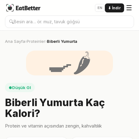
☰
EN
⬇
İndir
🔍
Ana Sayfa
Proteinler
Biberli Yumurta
›
›
🍳🌶️
Düşük GI
●
Biberli Yumurta Kaç
Kalori?
Protein ve vitamin açısından zengin, kahvaltılık