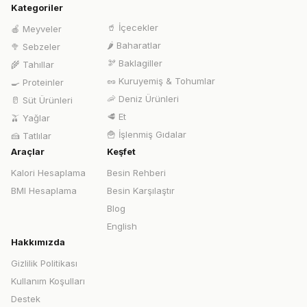
Kategoriler
🥤
İçecekler
🍎
Meyveler
🌶️
Baharatlar
🥦
Sebzeler
🫘
Baklagiller
🌾
Tahıllar
🥜
Kuruyemiş & Tohumlar
🍳
Proteinler
🦐
Deniz Ürünleri
🥛
Süt Ürünleri
🥩
Et
🫒
Yağlar
🍟
İşlenmiş Gıdalar
🍰
Tatlılar
Araçlar
Keşfet
Kalori Hesaplama
Besin Rehberi
BMI Hesaplama
Besin Karşılaştır
Blog
English
Hakkımızda
Gizlilik Politikası
Kullanım Koşulları
Destek