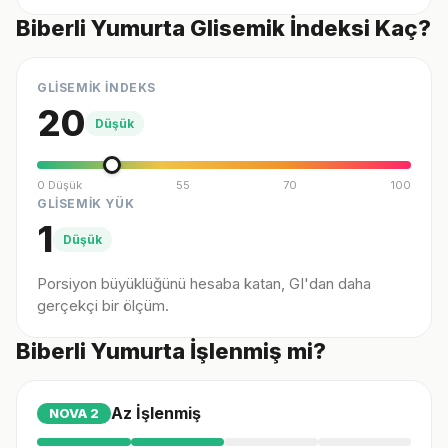
Biberli Yumurta Glisemik İndeksi Kaç?
GLİSEMİK İNDEKS
20
Düşük
0 Düşük
55
70
100
GLİSEMİK YÜK
1
Düşük
Porsiyon büyüklüğünü hesaba katan, GI'dan daha
gerçekçi bir ölçüm.
Biberli Yumurta İşlenmiş mi?
Az İşlenmiş
NOVA
2