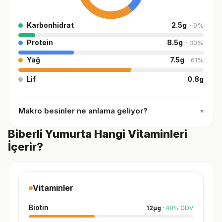
Karbonhidrat
2.5
g
·
9
%
Protein
8.5
g
·
30
%
Yağ
7.5
g
·
61
%
Lif
0.8
g
Makro besinler ne anlama geliyor?
▾
Biberli Yumurta Hangi Vitaminleri
İçerir?
Vitaminler
Biotin
12
µg
·
40
%
GDV